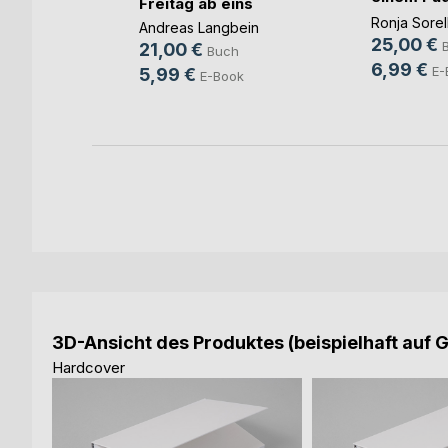
Freitag ab eins
u(...)
g
Ronja Sorel
Andreas Langbein
25,00 €
h
21,00 €
Buch
6,99 €
ok
E-
5,99 €
E-Book
3D-Ansicht des Produktes (beispielhaft auf 
Hardcover