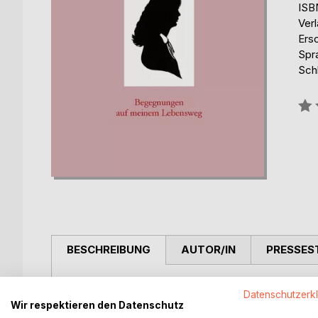
ISB
Ver
Ers
Spr
Sch
Bew
0%
BESCHREIBUNG
AUTOR/IN
PRESSES
Die autobiographisch angelegte Publikation der Au
Datenschutzerk
recherchierte Einzelbeiträge zu renommierten Pe
Wir respektieren den Datenschutz
Bekanntenkreises. Dargestellt sind u. a. der Reise