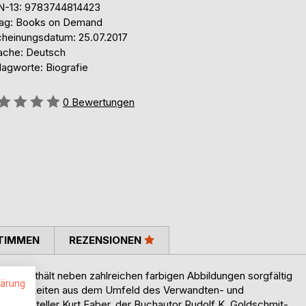
N-13: 9783744814423
lag: Books on Demand
cheinungsdatum: 25.07.2017
ache: Deutsch
lagworte: Biografie
ertung::
0
Bewertungen
TIMMEN
REZENSIONEN
torin enthält neben zahlreichen farbigen Abbildungen sorgfältig
lärung
rsönlichkeiten aus dem Umfeld des Verwandten- und
-schriftsteller Kurt Faber, der Buchautor Rudolf K. Goldschmit-