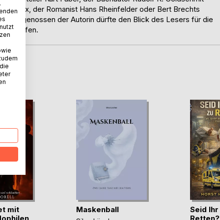
.
i Michaux, der Romanist Hans Rheinfelder oder Bert Brechts
wenden
on Weggenossen der Autorin dürfte den Blick des Lesers für die
es
nutzt
g schärfen.
tzen
owie
 zudem
 die
D
eter
nen
t mit
Maskenball
Seid Ih
ophilen
Retten?