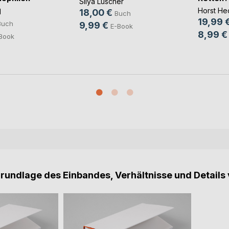
Silya Lüscher
Horst He
l
18,00 €
Buch
19,99 
Buch
9,99 €
E-Book
8,99 €
Book
Grundlage des Einbandes, Verhältnisse und Details 