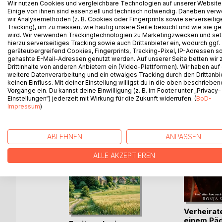
Wir nutzen Cookies und vergleichbare Technologien auf unserer Website
Jentner, der Maler Franz Gräßel, der Dichter Henr
Einige von ihnen sind essenziell und technisch notwendig. Daneben ver
berühmte "Bi". Die Lektüre dieser Lebensbilder v
wir Analysemethoden (z. B. Cookies oder Fingerprints sowie serverseitig
Tracking), um zu messen, wie häufig unsere Seite besucht und wie sie ge
Begegnungen auf dem jeweils eigenen Lebenswe
wird. Wir verwenden Trackingtechnologien zu Marketingzwecken und se
hierzu serverseitiges Tracking sowie auch Drittanbieter ein, wodurch ggf.
geräteübergreifend Cookies, Fingerprints, Tracking-Pixel, IP-Adressen s
gehashte E-Mail-Adressen genutzt werden. Auf unserer Seite betten wir
Drittinhalte von anderen Anbietern ein (Video-Plattformen). Wir haben auf
WEITERE TITEL BEI
Bo
weitere Datenverarbeitung und ein etwaiges Tracking durch den Drittanbi
keinen Einfluss. Mit deiner Einstellung willigst du in die oben beschriebe
Vorgänge ein. Du kannst deine Einwilligung (z. B. im Footer unter „Privacy-
Einstellungen“) jederzeit mit Wirkung für die Zukunft widerrufen. (
BoD-
Impressum
)
ABLEHNEN
ANPASSEN
ALLE AKZEPTIEREN
n ohne
Verheirate
einem Päd