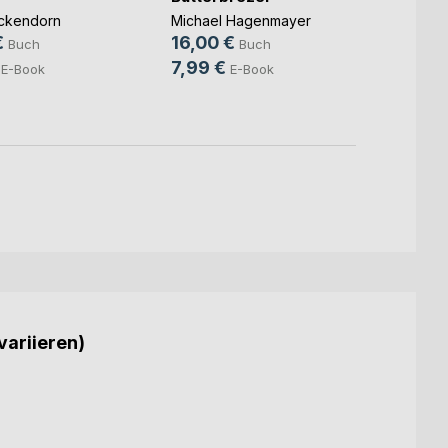
Die P
Verb
ckendorn
Michael Hagenmayer
€
16,00 €
Claudi
Buch
Buch
19,11
7,99 €
E-Book
E-Book
5,99
variieren)