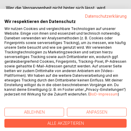
Wer die Vergangenheit nicht hinter sich lässt, wird
irgendwann von ihr überholt werden.
Datenschutzerklärung
~~~~~~~~~~~~~~~~~~~~~~~~~~~~~~~
Wir respektieren den Datenschutz
Ein miserables, von heimsuchenden Erinnerungen
Wir nutzen Cookies und vergleichbare Technologien auf unserer
geprägtes Leben wird von einer Mission unterbrochen. Das
Website. Einige von ihnen sind essenziell und technisch notwendig.
Ich der Vergangenheit läuft in der Gegenwart herum und
Daneben verwenden wir Analysemethoden (z. B. Cookies oder
Fingerprints sowie serverseitiges Tracking), um zu messen, wie häufig
muss innerhalb von 48 Stunden gefunden werden. Als
unsere Seite besucht und wie sie genutzt wird. Wir verwenden
Wegweiser durch dieses Chaos von
Trackingtechnologien zu Marketingzwecken und setzen hierzu
auffeinandertreffenden Zeiten dient ein Stadtplan, auf dem
serverseitiges Tracking sowie auch Drittanbieter ein, wodurch ggf.
geräteübergreifend Cookies, Fingerprints, Tracking-Pixel, IP-Adressen
bestimmte Orte gekennzeichnet sind. Diese bringen
sowie gehashte E-Mail-Adressen genutzt werden. Auf unserer Seite
Erinnerung hervor, die längst ignoriert, aber nicht akzeptiert
betten wir zudem Drittinhalte von anderen Anbietern ein (Video-
wurden. Die Uhr tickt und jeder Schritt fühlt sich wie ein
Plattformen). Wir haben auf die weitere Datenverarbeitung und ein
etwaiges Tracking durch den Drittanbieter keinen Einfluss. Mit deiner
Schritt zurück in vergangene Zeiten, an. Wie soll es dann
Einstellung willigst du in die oben beschriebenen Vorgänge ein. Du
mit dem Leben vorwärts gehen?
kannst deine Einwilligung (z. B. im Footer unter „Privacy-Einstellungen“)
jederzeit mit Wirkung für die Zukunft widerrufen. (
BoD-Impressum
)
AUTOR/IN
ABLEHNEN
ANPASSEN
PRESSESTIMMEN
ALLE AKZEPTIEREN