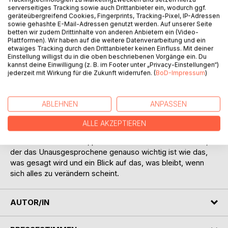
Die kleinen Lillivian, die vielleicht sechs Jahre alt ist oder
serverseitiges Tracking sowie auch Drittanbieter ein, wodurch ggf.
vielleicht doch schon älter? Bestreitet ihren Alltag der ein
geräteübergreifend Cookies, Fingerprints, Tracking-Pixel, IP-Adressen
Wirrwarr aus Worten ist, die sie nicht immer ganz versteht.
sowie gehashte E-Mail-Adressen genutzt werden. Auf unserer Seite
betten wir zudem Drittinhalte von anderen Anbietern ein (Video-
Gefühle rollen in ihr wie Murmeln manche leise und
Plattformen). Wir haben auf die weitere Datenverarbeitung und ein
unauffällig zur Seite, andere treffen mitten ins Herz.
etwaiges Tracking durch den Drittanbieter keinen Einfluss. Mit deiner
Einstellung willigst du in die oben beschriebenen Vorgänge ein. Du
kannst deine Einwilligung (z. B. im Footer unter „Privacy-Einstellungen“)
Die Geschichte taucht tief in die komplizierte Welt von
jederzeit mit Wirkung für die Zukunft widerrufen. (
BoD-Impressum
)
Geschwistern und den chaotischen Dynamiken einer
verrückten Familie ein. Lillivian navigiert durch
Missverständnisse, Liebe und Verlust und zeigt uns, wie
ABLEHNEN
ANPASSEN
selbst die kleinste Seele versucht, ihren Platz zu finden,
wenn die Welt um sie herum unverständlich scheint.
ALLE AKZEPTIEREN
Es ist ein berührendes, poetisches Porträt einer Kindheit, in
der das Unausgesprochene genauso wichtig ist wie das,
was gesagt wird und ein Blick auf das, was bleibt, wenn
sich alles zu verändern scheint.
AUTOR/IN