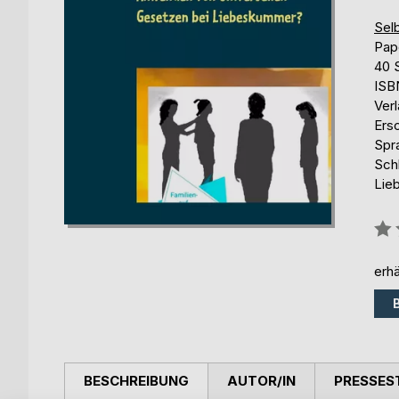
Selb
Pap
40 
ISB
Ver
Ers
Spr
Schl
Lie
Bew
0%
erhä
BESCHREIBUNG
AUTOR/IN
PRESSES