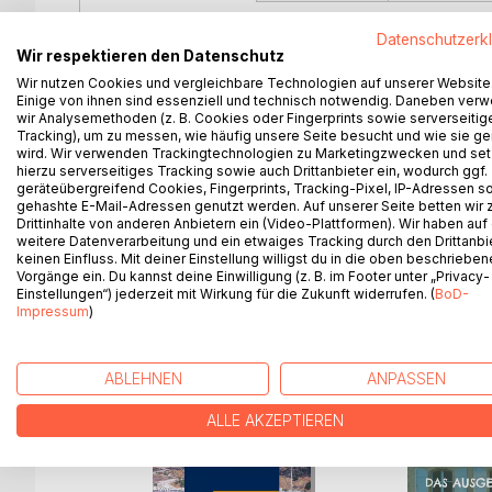
Wie helfen universelle Gesetze und Familienauf
Datenschutzerk
Wir respektieren den Datenschutz
Form einer Geschichte erklärt Christel Oostendorp
morphogenetische Feld und Orbs.
Wir nutzen Cookies und vergleichbare Technologien auf unserer Website
Einige von ihnen sind essenziell und technisch notwendig. Daneben ver
wir Analysemethoden (z. B. Cookies oder Fingerprints sowie serverseitig
Lars und Lena trennen sich. Als der Schmerz für 
Tracking), um zu messen, wie häufig unsere Seite besucht und wie sie ge
überwinden und um seine Beziehung eventuell rette
wird. Wir verwenden Trackingtechnologien zu Marketingzwecken und se
hierzu serverseitiges Tracking sowie auch Drittanbieter ein, wodurch ggf.
darauf, dass es zwischen Himmel und Erde etwas g
geräteübergreifend Cookies, Fingerprints, Tracking-Pixel, IP-Adressen s
gehashte E-Mail-Adressen genutzt werden. Auf unserer Seite betten wir
Christel Oostendorp schreibt auch unter Pseudo
Drittinhalte von anderen Anbietern ein (Video-Plattformen). Wir haben auf
weitere Datenverarbeitung und ein etwaiges Tracking durch den Drittanbi
keinen Einfluss. Mit deiner Einstellung willigst du in die oben beschriebe
Vorgänge ein. Du kannst deine Einwilligung (z. B. im Footer unter „Privacy-
Einstellungen“) jederzeit mit Wirkung für die Zukunft widerrufen. (
BoD-
WEITERE TITEL BEI
Bo
Impressum
)
ABLEHNEN
ANPASSEN
ALLE AKZEPTIEREN