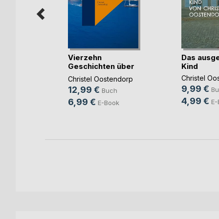
der
Vierzehn
Das ausg
den
Geschichten über
Kind
nicht al(...)
lz
Christel Oo
Christel Oostendorp
9,99 €
12,99 €
ch
Bu
Buch
4,99 €
6,99 €
ook
E-
E-Book