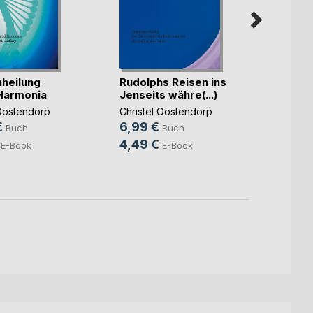
heilung
Rudolphs Reisen ins
Enge
Harmonia
Jenseits währe(...)
Christ
 Oostendorp
Christel Oostendorp
8,99
€
6,99 €
Buch
Buch
5,49
4,49 €
E-Book
E-Book