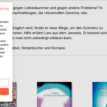
stellungen gegen Liebeskummer und gegen andere Probleme? In
lärung
 Familienaufstellungen, die Universellen Gesetze, das
.
wenden
es
Lars unerträglich wird, findet er neue Wege, um den Schmerz zu
nutzt
n zu können. Hilfe erfährt Lars aus dem Jenseits. Er besinnt sich
tzen
ibt, was man nicht unbedingt erklären kann.
owie
 zudem
nym Ratgeber, Kinderbücher und Romane.
 die
eter
nen
D