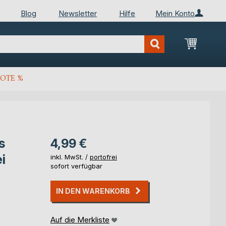
Blog
Newsletter
Hilfe
Mein Konto
Mein Wa
OTE %
s
4,99 €
i
inkl. MwSt. /
portofrei
sofort verfügbar
IN DEN WARENKORB
Auf die Merkliste