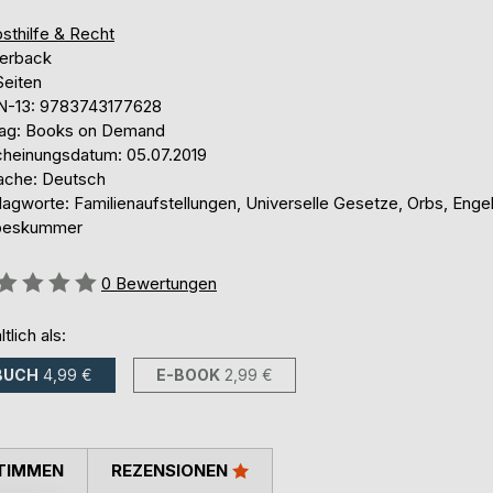
sthilfe & Recht
erback
Seiten
N-13: 9783743177628
lag: Books on Demand
cheinungsdatum: 05.07.2019
ache: Deutsch
agworte: Familienaufstellungen, Universelle Gesetze, Orbs, Engel
beskummer
ertung::
0
Bewertungen
ltlich als:
BUCH
4,99 €
E-BOOK
2,99 €
TIMMEN
REZENSIONEN