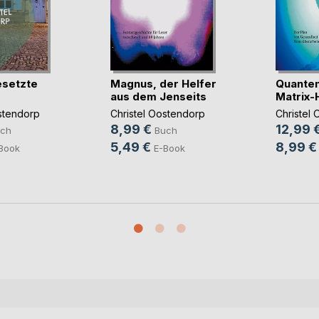
esetzte
Magnus, der Helfer
Quanten
aus dem Jenseits
Matrix-
stendorp
Christel Oostendorp
Christel
8,99 €
12,99 
ch
Buch
5,49 €
8,99 €
Book
E-Book