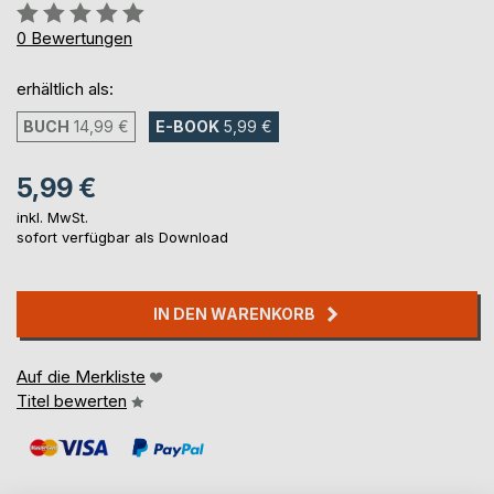
Bewertung::
0%
0
Bewertungen
erhältlich als:
BUCH
14,99 €
E-BOOK
5,99 €
5,99 €
inkl. MwSt.
sofort verfügbar als Download
IN DEN WARENKORB
Auf die Merkliste
Titel bewerten