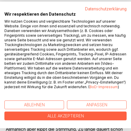
Datenschutzerklärung
Wir respektieren den Datenschutz
BESCHREIBUNG
Wir nutzen Cookies und vergleichbare Technologien auf unserer
Website. Einige von ihnen sind essenziell und technisch notwendig.
Daneben verwenden wir Analysemethoden (z. B. Cookies oder
Fingerprints sowie serverseitiges Tracking), um zu messen, wie häufig
Nicht die große Welt des 1.Weltkriegs steht im Brennpunkt.
unsere Seite besucht und wie sie genutzt wird. Wir verwenden
Es sind Einzelschicksale und -beobachtungen, die unter
Trackingtechnologien zu Marketingzwecken und setzen hierzu
der Gegenwart des Krieges im Mittelpunkt stehen, die
serverseitiges Tracking sowie auch Drittanbieter ein, wodurch ggf.
geräteübergreifend Cookies, Fingerprints, Tracking-Pixel, IP-Adressen
individuellen Sorgen und Freuden, die der kleinen Welt des
sowie gehashte E-Mail-Adressen genutzt werden. Auf unserer Seite
Dorfes Schwebheim in Mainfranken und die seiner
betten wir zudem Drittinhalte von anderen Anbietern ein (Video-
Menschen. Diesen Krieg sieht man zunächst gar nicht als
Plattformen). Wir haben auf die weitere Datenverarbeitung und ein
etwaiges Tracking durch den Drittanbieter keinen Einfluss. Mit deiner
Bedrohung. Fast kommt er wie eine Erlösung, wird freudig
Einstellung willigst du in die oben beschriebenen Vorgänge ein. Du
begrüßt. Gott steht ja auf unserer Seite und so muß der
kannst deine Einwilligung (z. B. im Footer unter „Privacy-Einstellungen“)
Sieg unser sein. "Das Abitur wird mir auf den Buckel
jederzeit mit Wirkung für die Zukunft widerrufen. (
BoD-Impressum
)
geworfen", freut sich der Abiturient. Wie das mit der
Soldaterei sei, will er vom Freund wissen, bereit und
erfreut, wie alle seine Mitschüler, nun endlich Soldat zu
ABLEHNEN
ANPASSEN
werden und "dem Franzmann eine zu verpassen". Stolz
ALLE AKZEPTIEREN
erfüllt die Väter über solche Söhne.
Allmählich aber kippt die Stimmung. Zu lange dauert schon