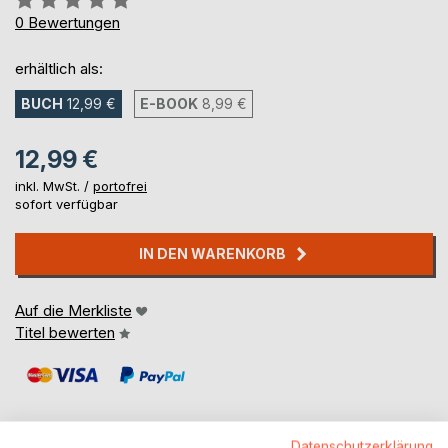
0%
0
Bewertungen
erhältlich als:
BUCH
12,99 €
E-BOOK
8,99 €
12,99 €
inkl. MwSt. /
portofrei
sofort verfügbar
IN DEN WARENKORB
Auf die Merkliste
Titel bewerten
Datenschutzerklärung