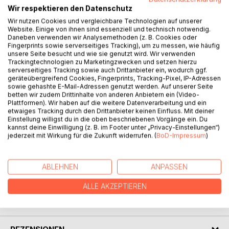
Wir respektieren den Datenschutz
BESCHREIBUNG
Wir nutzen Cookies und vergleichbare Technologien auf unserer
Website. Einige von ihnen sind essenziell und technisch notwendig.
Daneben verwenden wir Analysemethoden (z. B. Cookies oder
Fingerprints sowie serverseitiges Tracking), um zu messen, wie häufig
Wie die Maden haben sich „die Jungs“ Mr. D, Mr. Z und Mr.
unsere Seite besucht und wie sie genutzt wird. Wir verwenden
Mr. in ihrem Leben eingerichtet. Sie geben nichts auf die
Trackingtechnologien zu Marketingzwecken und setzen hierzu
Konventionen der Gesellschaft und leben so, wie sie
serverseitiges Tracking sowie auch Drittanbieter ein, wodurch ggf.
geräteübergreifend Cookies, Fingerprints, Tracking-Pixel, IP-Adressen
wollen, in den Tag hinein. Saufen, kiffen, vögeln, das ist
sowie gehashte E-Mail-Adressen genutzt werden. Auf unserer Seite
ihnen genug.
betten wir zudem Drittinhalte von anderen Anbietern ein (Video-
Damit fahren sie nicht immer reibungslos, denn ihr
Plattformen). Wir haben auf die weitere Datenverarbeitung und ein
etwaiges Tracking durch den Drittanbieter keinen Einfluss. Mit deiner
akademisches Milieu nimmt abweichendes Verhalten nicht
Einstellung willigst du in die oben beschriebenen Vorgänge ein. Du
ohne Gegenwehr hin. Bei Mr. D spitzt sich zum Ende seines
kannst deine Einwilligung (z. B. im Footer unter „Privacy-Einstellungen“)
Studiums dieser Konflikt zu und eine Entscheidung über
jederzeit mit Wirkung für die Zukunft widerrufen. (
BoD-Impressum
)
seinen weiteren Lebensweg wird unausweichlich (...)
ABLEHNEN
ANPASSEN
AUTOR/IN
ALLE AKZEPTIEREN
PRESSESTIMMEN