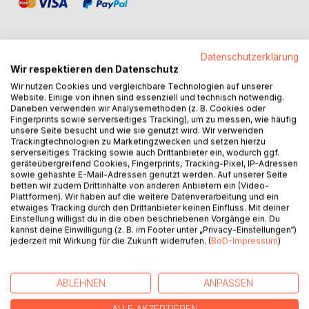
Datenschutzerklärung
Wir respektieren den Datenschutz
BESCHREIBUNG
Wir nutzen Cookies und vergleichbare Technologien auf unserer
Website. Einige von ihnen sind essenziell und technisch notwendig.
Daneben verwenden wir Analysemethoden (z. B. Cookies oder
In einer kleinen Stadt, mitten im Herzen Deutschlands
Fingerprints sowie serverseitiges Tracking), um zu messen, wie häufig
unsere Seite besucht und wie sie genutzt wird. Wir verwenden
begegnen sich zwei Welten: Mitri, ein junger Syrer, der den
Trackingtechnologien zu Marketingzwecken und setzen hierzu
Schrecken des Bürgerkriegs entkommen ist, und Onkel
serverseitiges Tracking sowie auch Drittanbieter ein, wodurch ggf.
Otto, ein betagter, schwer kranker Mann, dessen Stimme
geräteübergreifend Cookies, Fingerprints, Tracking-Pixel, IP-Adressen
sowie gehashte E-Mail-Adressen genutzt werden. Auf unserer Seite
seit seiner Kindheit, geprägt von der Vertreibung aus
betten wir zudem Drittinhalte von anderen Anbietern ein (Video-
Südmähren nach dem Zweiten Weltkrieg, verstummt ist.
Plattformen). Wir haben auf die weitere Datenverarbeitung und ein
Beide sind von der Last ihrer Vergangenheit gezeichnet:
etwaiges Tracking durch den Drittanbieter keinen Einfluss. Mit deiner
Einstellung willigst du in die oben beschriebenen Vorgänge ein. Du
Mitri mit der Hoffnung auf ein neues Leben in Freiheit, und
kannst deine Einwilligung (z. B. im Footer unter „Privacy-Einstellungen“)
Onkel Otto mit den unausgesprochenen Erinnerungen, die
jederzeit mit Wirkung für die Zukunft widerrufen. (
BoD-Impressum
)
ihn bis ins hohe Alter quälen.
Als Onkel Otto nach einem Schlaganfall im Krankenhaus
ABLEHNEN
ANPASSEN
liegt, soll seine Nachbarin Selma den Verkauf der Gärtnerei
abwickeln, doch kurz vor dem Vertragsabschluss hat sie