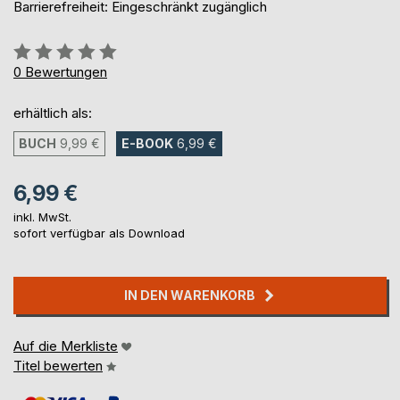
Barrierefreiheit: Eingeschränkt zugänglich
Bewertung::
0%
0
Bewertungen
erhältlich als:
BUCH
9,99 €
E-BOOK
6,99 €
6,99 €
inkl. MwSt.
sofort verfügbar als Download
IN DEN WARENKORB
Auf die Merkliste
Titel bewerten