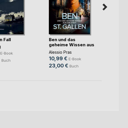
Lack 
n Fall
Ben und das
geheime Wissen aus
Jan Le
g
der(...)
8,99
Alessio Pras
E-Book
10,99 €
13,3
E-Book
€
Buch
23,00 €
Buch