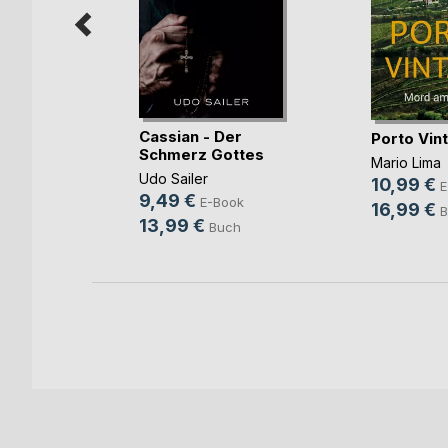
blick
Cassian - Der
Porto Vin
Schmerz Gottes
Mario Lima
Udo Sailer
10,99 €
h
E
9,49 €
E-Book
16,99 €
B
13,99 €
Buch