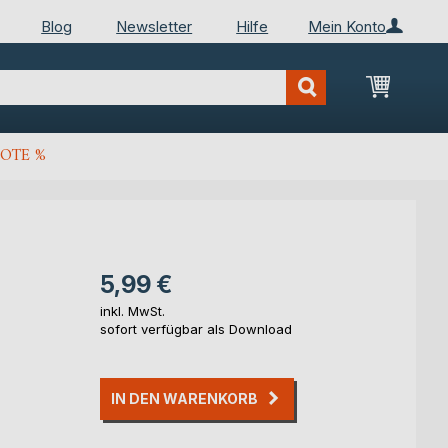
Blog
Newsletter
Hilfe
Mein Konto
Mein Wa
OTE %
5,99 €
inkl. MwSt.
sofort verfügbar als Download
IN DEN WARENKORB