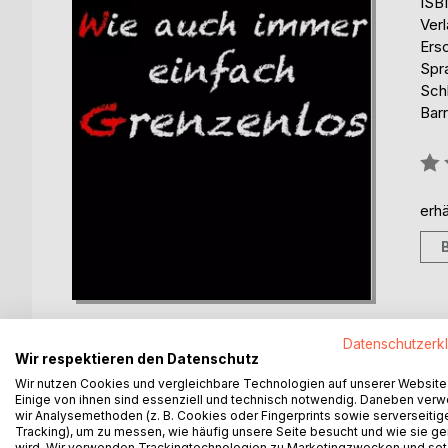
ISB
Ver
Ers
Spr
Sch
Barr
Bew
0%
erhä
Datenschutzerk
Wir respektieren den Datenschutz
Wir nutzen Cookies und vergleichbare Technologien auf unserer Website
Einige von ihnen sind essenziell und technisch notwendig. Daneben ver
BESCHREIBUNG
AUTOR/IN
PRESSES
wir Analysemethoden (z. B. Cookies oder Fingerprints sowie serverseitig
Tracking), um zu messen, wie häufig unsere Seite besucht und wie sie ge
wird. Wir verwenden Trackingtechnologien zu Marketingzwecken und se