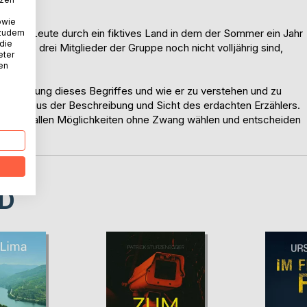
owie
unger Leute durch ein fiktives Land in dem der Sommer ein Jahr
 zudem
 die
, dass drei Mitglieder der Gruppe noch nicht volljährig sind,
eter
nen
 Bedeutung dieses Begriffes und wie er zu verstehen und zu
as dar, aus der Beschreibung und Sicht des erdachten Erzählers.
t zwischen allen Möglichkeiten ohne Zwang wählen und entscheiden
D