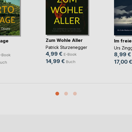
Zum Wohle Aller
tage
Im freie
Patrick Sturzenegger
Urs Zing
4,99 €
8,99 €
E-Book
-Book
14,99 €
17,00 
Buch
uch