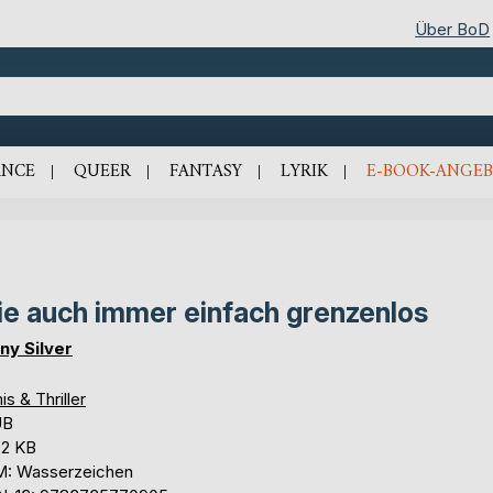
Über BoD
NCE
QUEER
FANTASY
LYRIK
E-BOOK-ANGEB
e auch immer einfach grenzenlos
ny Silver
is & Thriller
UB
,2 KB
: Wasserzeichen