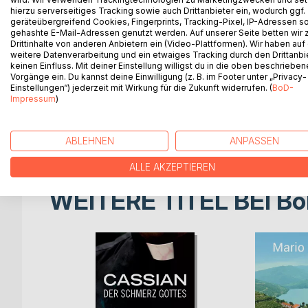
Wie auch immer einfach Grenzenlos
hierzu serverseitiges Tracking sowie auch Drittanbieter ein, wodurch ggf.
geräteübergreifend Cookies, Fingerprints, Tracking-Pixel, IP-Adressen s
Dieser Roman beschreibt die Reise einer Gruppe J
gehashte E-Mail-Adressen genutzt werden. Auf unserer Seite betten wir
Drittinhalte von anderen Anbietern ein (Video-Plattformen). Wir haben auf
andauert. Aufgrund ihrer Vergehen und die Tatsache
weitere Datenverarbeitung und ein etwaiges Tracking durch den Drittanbi
werden sie von den örtlichen Behörden verfolgt.
keinen Einfluss. Mit deiner Einstellung willigst du in die oben beschriebe
Vorgänge ein. Du kannst deine Einwilligung (z. B. im Footer unter „Privacy-
Einstellungen“) jederzeit mit Wirkung für die Zukunft widerrufen. (
BoD-
Das Thema des Buches ist die Freiheit. Die wahre
Impressum
)
leben ist. Es stellt mögliche Meinungen des Them
Freiheit wird direkt definiert als die Möglichkei
zu können. Es ist die Autonomie eines Subjektes.
ABLEHNEN
ANPASSEN
ALLE AKZEPTIEREN
WEITERE TITEL BEI
Bo