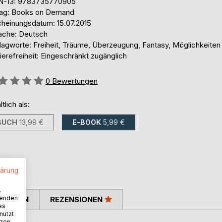
N-13: 9783735770905
lag: Books on Demand
cheinungsdatum: 15.07.2015
ache: Deutsch
lagworte: Freiheit, Träume, Überzeugung, Fantasy, Möglichkeiten
ierefreiheit: Eingeschränkt zugänglich
ertung::
0
Bewertungen
ltlich als:
BUCH
13,99 €
E-BOOK
5,99 €
lärung
.
wenden
TIMMEN
REZENSIONEN
es
nutzt
tzen