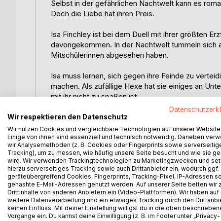
Selbst in der gefährlichen Nachtwelt kann es rom
Doch die Liebe hat ihren Preis.
Isa Finchley ist bei dem Duell mit ihrer größten
davongekommen. In der Nachtwelt tummeln sich all
Mitschülerinnen abgesehen haben.
Isa muss lernen, sich gegen ihre Feinde zu vertei
machen. Als zufällige Hexe hat sie einiges an Unt
mit ihr nicht zu spaßen ist.
Datenschutzerk
Ablenkungen kann Isa bei ihrem Vorhaben gar nic
Wir respektieren den Datenschutz
von Graham Waterhouse. Als Sohn und zukünftiger 
Wir nutzen Cookies und vergleichbare Technologien auf unserer Website
Einige von ihnen sind essenziell und technisch notwendig. Daneben ver
Verehrerinnen innerhalb der Nachtwelt.
wir Analysemethoden (z. B. Cookies oder Fingerprints sowie serverseitig
Und diese schrecken vor nichts zurück. Auch nich
Tracking), um zu messen, wie häufig unsere Seite besucht und wie sie ge
Graham zu treiben ...
wird. Wir verwenden Trackingtechnologien zu Marketingzwecken und se
hierzu serverseitiges Tracking sowie auch Drittanbieter ein, wodurch ggf.
geräteübergreifend Cookies, Fingerprints, Tracking-Pixel, IP-Adressen s
Werden sich die beiden trotzdem näherkommen? 
gehashte E-Mail-Adressen genutzt werden. Auf unserer Seite betten wir
Jetzt lesen und herausfinden!
Drittinhalte von anderen Anbietern ein (Video-Plattformen). Wir haben auf
weitere Datenverarbeitung und ein etwaiges Tracking durch den Drittanbi
keinen Einfluss. Mit deiner Einstellung willigst du in die oben beschriebe
Wicked Witches ist der dritte Band von Witch´s W
Vorgänge ein. Du kannst deine Einwilligung (z. B. im Footer unter „Privacy-
gefährlichen Nachtwesen, brenzligen Geheimniss