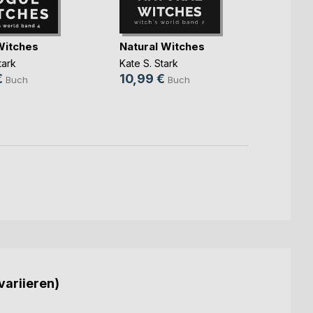
Witches
Natural Witches
Wayw
tark
Kate S. Stark
Kate S.
€
10,99 €
10,9
Buch
Buch
variieren)