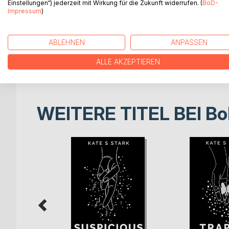
Einstellungen“) jederzeit mit Wirkung für die Zukunft widerrufen. (
BoD-
Impressum
)
Alle Bände der Witch´s-World-Serie
Wayward Witches
Natural Witches
ABLEHNEN
ANPASSEN
Wicked Witches
ALLE AKZEPTIEREN
Cursing the Knights: Eine Witch´s World Story
WEITERE TITEL BEI
Bo