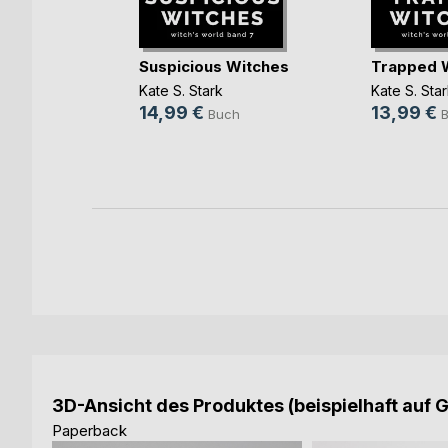
eltische
Suspicious Witches
Trapped 
rin
Kate S. Stark
Kate S. Sta
tsteiger
14,99 €
13,99 €
Buch
h
ok
3D-Ansicht des Produktes (beispielhaft auf 
Paperback