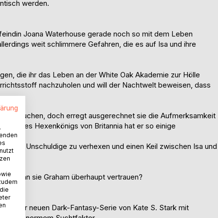
antisch werden.
 Erzfeindin Joana Waterhouse gerade noch so mit dem Leben
erdings weit schlimmere Gefahren, die es auf Isa und ihre
digen, die ihr das Leben an der White Oak Akademie zur Hölle
errichtsstoff nachzuholen und will der Nachtwelt beweisen, dass
lärung
ht gebrauchen, doch erregt ausgerechnet sie die Aufmerksamkeit
Erbe des Hexenkönigs von Britannia hat er so einige
.
wenden
es
t davor, Unschuldige zu verhexen und einen Keil zwischen Isa und
nutzt
tzen
owie
Und kann sie Graham überhaupt vertrauen?
 zudem
 die
eter
nen
orld, der neuen Dark-Fantasy-Serie von Kate S. Stark mit
en und enormem Suchtfaktor.