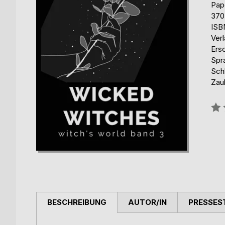
Pap
370
ISB
Ver
Ers
Spr
Sch
Zau
Bew
0%
BESCHREIBUNG
AUTOR/IN
PRESSES