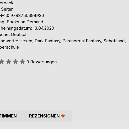
erback
 Seiten
N-13: 9783750494930
lag: Books on Demand
cheinungsdatum: 13.04.2020
ache: Deutsch
lagworte: Hexen, Dark Fantasy, Paranormal Fantasy, Schottland,
berschule
ertung::
0
Bewertungen
TIMMEN
REZENSIONEN