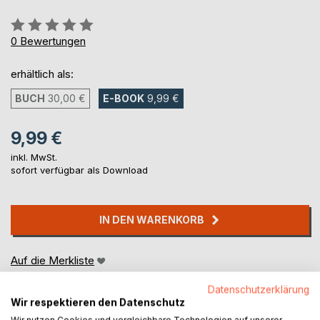
Bewertung::
0%
0
Bewertungen
erhältlich als:
BUCH
30,00 €
E-BOOK
9,99 €
9,99 €
inkl. MwSt.
sofort verfügbar als Download
IN DEN WARENKORB
Auf die Merkliste
Titel bewerten
Datenschutzerklärung
Wir respektieren den Datenschutz
Wir nutzen Cookies und vergleichbare Technologien auf unserer