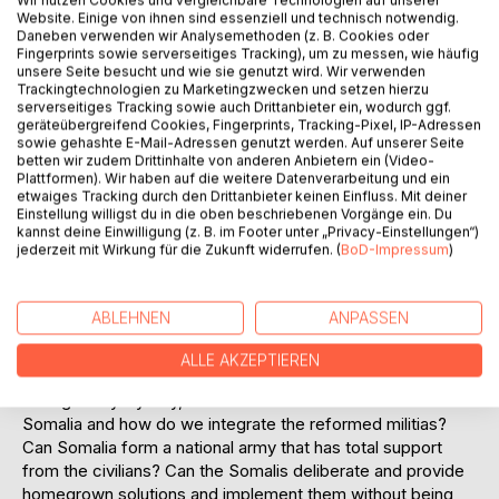
Website. Einige von ihnen sind essenziell und technisch notwendig.
Daneben verwenden wir Analysemethoden (z. B. Cookies oder
Fingerprints sowie serverseitiges Tracking), um zu messen, wie häufig
unsere Seite besucht und wie sie genutzt wird. Wir verwenden
Trackingtechnologien zu Marketingzwecken und setzen hierzu
BESCHREIBUNG
serverseitiges Tracking sowie auch Drittanbieter ein, wodurch ggf.
geräteübergreifend Cookies, Fingerprints, Tracking-Pixel, IP-Adressen
sowie gehashte E-Mail-Adressen genutzt werden. Auf unserer Seite
betten wir zudem Drittinhalte von anderen Anbietern ein (Video-
Somalia's problem is complex, but the question is, can the
Plattformen). Wir haben auf die weitere Datenverarbeitung und ein
Somalia problem be solved? And can Somalia get the right
etwaiges Tracking durch den Drittanbieter keinen Einfluss. Mit deiner
direction?
Einstellung willigst du in die oben beschriebenen Vorgänge ein. Du
kannst deine Einwilligung (z. B. im Footer unter „Privacy-Einstellungen“)
jederzeit mit Wirkung für die Zukunft widerrufen. (
BoD-Impressum
)
This book explores profound problems that Somalia has
been facing and is still facing while addressing: why Somali
politicians not stand up for their country and lead their
ABLEHNEN
ANPASSEN
country towards the right direction; Can the Somalis
harness the ideology of clannism and use it to build
ALLE AKZEPTIEREN
Somalia's nation-state; why is Al-Shabaab always getting
stronger day-by-day, how can it be rooted out from
Somalia and how do we integrate the reformed militias?
Can Somalia form a national army that has total support
from the civilians? Can the Somalis deliberate and provide
homegrown solutions and implement them without being