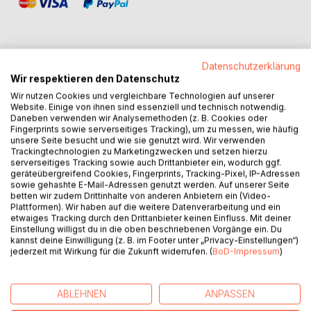
Datenschutzerklärung
BESCHREIBUNG
Wir respektieren den Datenschutz
Wir nutzen Cookies und vergleichbare Technologien auf unserer
Website. Einige von ihnen sind essenziell und technisch notwendig.
Daneben verwenden wir Analysemethoden (z. B. Cookies oder
Das WHP SYSTEM basiert auf kraftsportrelevanten
Fingerprints sowie serverseitiges Tracking), um zu messen, wie häufig
Prinzipien und Erkenntnissen und bietet alles, was man
unsere Seite besucht und wie sie genutzt wird. Wir verwenden
braucht, um einen starken, ausbalancierten und langlebigen
Trackingtechnologien zu Marketingzwecken und setzen hierzu
Athleten im RAW Powerlifting auszubilden. Das Programm
serverseitiges Tracking sowie auch Drittanbieter ein, wodurch ggf.
geräteübergreifend Cookies, Fingerprints, Tracking-Pixel, IP-Adressen
ist für jeden im Trainingsalltag umsetzbar, egal, ob
sowie gehashte E-Mail-Adressen genutzt werden. Auf unserer Seite
Anfänger oder Fortgeschrittener. Ein Programm, das aus
betten wir zudem Drittinhalte von anderen Anbietern ein (Video-
der Praxis für die Praxis entwickelt wurde.
Plattformen). Wir haben auf die weitere Datenverarbeitung und ein
etwaiges Tracking durch den Drittanbieter keinen Einfluss. Mit deiner
Einstellung willigst du in die oben beschriebenen Vorgänge ein. Du
Das WHP SYSTEM ist perfekt für die Trainingsplanung
kannst deine Einwilligung (z. B. im Footer unter „Privacy-Einstellungen“)
während der Off-Season und auch für die konkrete
jederzeit mit Wirkung für die Zukunft widerrufen. (
BoD-Impressum
)
Vorbereitung auf Wettkämpfe oder abschließende 1RM-
Tests am Ende eines Trainingszyklus. Die Aufteilung und
Rotation der Hauptübungen, der Assistenzen sowie der
ABLEHNEN
ANPASSEN
Ergänzungsübungen sind schlüssig aufeinander