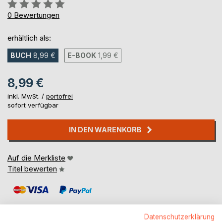
Bewertung::
0%
0
Bewertungen
erhältlich als:
BUCH
8,99 €
E-BOOK
1,99 €
8,99 €
inkl. MwSt. /
portofrei
sofort verfügbar
IN DEN WARENKORB
Auf die Merkliste
Titel bewerten
Datenschutzerklärung