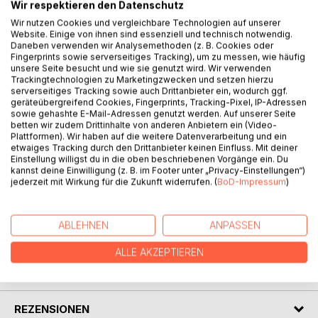
Wir respektieren den Datenschutz
Wir nutzen Cookies und vergleichbare Technologien auf unserer
BESCHREIBUNG
Website. Einige von ihnen sind essenziell und technisch notwendig.
Daneben verwenden wir Analysemethoden (z. B. Cookies oder
Fingerprints sowie serverseitiges Tracking), um zu messen, wie häufig
unsere Seite besucht und wie sie genutzt wird. Wir verwenden
Dirk gets irritated when he receives call from the complete
Trackingtechnologien zu Marketingzwecken und setzen hierzu
stranger at late night, who tells him just trivial things, but
serverseitiges Tracking sowie auch Drittanbieter ein, wodurch ggf.
then he gets to the point: He says that there is a corpse
geräteübergreifend Cookies, Fingerprints, Tracking-Pixel, IP-Adressen
sowie gehashte E-Mail-Adressen genutzt werden. Auf unserer Seite
lying in front of Dirk's door. The killer? It is mysterious caller
betten wir zudem Drittinhalte von anderen Anbietern ein (Video-
- Dirk immediately concludes. The corpse? Dirk's best
Plattformen). Wir haben auf die weitere Datenverarbeitung und ein
friend Dennis. What has this psychopath done to his friend
etwaiges Tracking durch den Drittanbieter keinen Einfluss. Mit deiner
Einstellung willigst du in die oben beschriebenen Vorgänge ein. Du
and why? From then on, this caller does not leave Dirk no
kannst deine Einwilligung (z. B. im Footer unter „Privacy-Einstellungen“)
longer alone and drives him almost insane - a bloodthirsty
jederzeit mit Wirkung für die Zukunft widerrufen. (
BoD-Impressum
)
and disturbing madness!
ABLEHNEN
ANPASSEN
AUTOR/IN
ALLE AKZEPTIEREN
PRESSESTIMMEN
REZENSIONEN