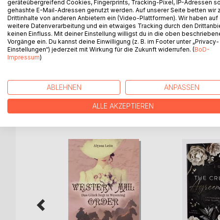
geräteübergreifend Cookies, Fingerprints, Tracking-Pixel, IP-Adressen s
Hochzeit mit dem jungen Vater Matt Cole ist ein Sc
gehashte E-Mail-Adressen genutzt werden. Auf unserer Seite betten wir
hat Boston schnellstens verlassen müssen.
Drittinhalte von anderen Anbietern ein (Video-Plattformen). Wir haben auf
weitere Datenverarbeitung und ein etwaiges Tracking durch den Drittanbi
Zunächst scheint der Plan aufzugehen. Der attrak
keinen Einfluss. Mit deiner Einstellung willigst du in die oben beschriebe
entwickeln sie erste Zuneigung füreinander. Doch 
Vorgänge ein. Du kannst deine Einwilligung (z. B. im Footer unter „Privacy-
Probe stellt und sie beide in ein heilloses Gefühls
Einstellungen“) jederzeit mit Wirkung für die Zukunft widerrufen. (
BoD-
Impressum
)
Eine Sache, die auch Thomas Brigham nicht verbor
scheint...
ABLEHNEN
ANPASSEN
ALLE AKZEPTIEREN
WEITERE TITEL BEI
Bo