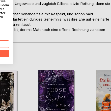
owie
hritt ins Ungewisse und zugleich Gillians letzte Rettung, denn sie
 zudem
 die
eter
tive Rancher behandelt sie mit Respekt, und schon bald
nen
Matt belastet ein dunkles Geheimnis, was ihre Ehe auf eine harte
chaos stürzen lässt.
gen bleibt, der mit Matt noch eine offene Rechnung zu haben
D