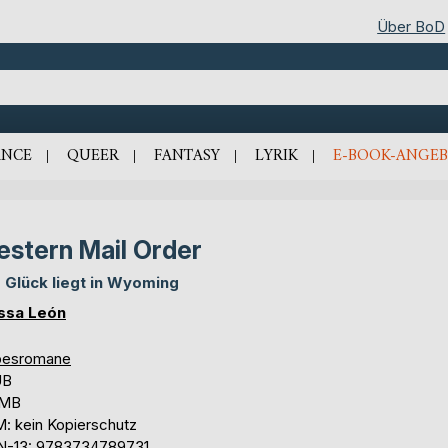
Über BoD
NCE
QUEER
FANTASY
LYRIK
E-BOOK-ANGEB
stern Mail Order
 Glück liegt in Wyoming
ssa León
besromane
UB
 MB
: kein Kopierschutz
N-13: 9783734789731