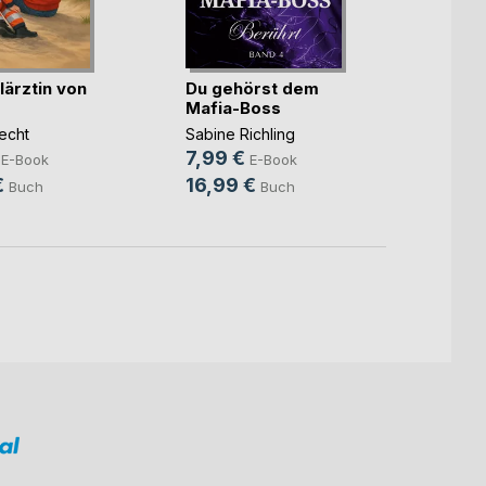
lärztin von
Du gehörst dem
Der A
Mafia-Boss
Trom
echt
Sabine Richling
Fritz W
7,99 €
3,99
E-Book
E-Book
€
16,99 €
13,9
Buch
Buch