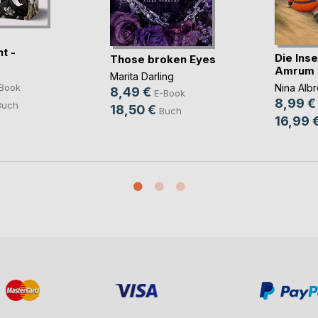
t -
Die Inse
Those broken Eyes
vo(...)
Amrum
Marita Darling
Book
Nina Albr
8,49 €
E-Book
8,99 €
Buch
18,50 €
Buch
16,99 