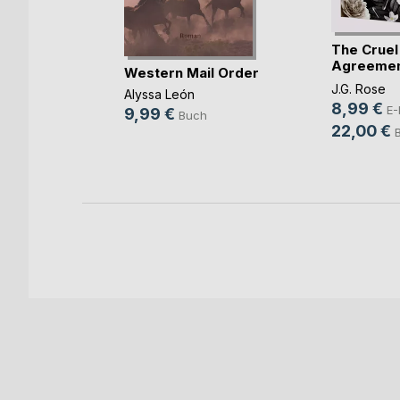
The Cruel
Agreemen
 dem
Western Mail Order
Gestohlen 
-
J.G. Rose
Alyssa León
8,99 €
E-
ng
9,99 €
Buch
22,00 €
ok
h