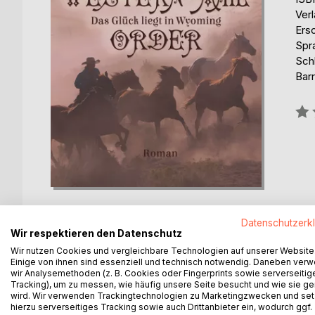
Ver
Ers
Spr
Sch
Barr
Bew
0%
Datenschutzerk
Wir respektieren den Datenschutz
Wir nutzen Cookies und vergleichbare Technologien auf unserer Website
BESCHREIBUNG
AUTOR/IN
PRESSES
Einige von ihnen sind essenziell und technisch notwendig. Daneben ver
wir Analysemethoden (z. B. Cookies oder Fingerprints sowie serverseitig
Tracking), um zu messen, wie häufig unsere Seite besucht und wie sie ge
Sie braucht Schutz. Er eine Ehefrau...
wird. Wir verwenden Trackingtechnologien zu Marketingzwecken und se
hierzu serverseitiges Tracking sowie auch Drittanbieter ein, wodurch ggf.
Wyoming, 1885. Aus Not geht Gillian das größte W