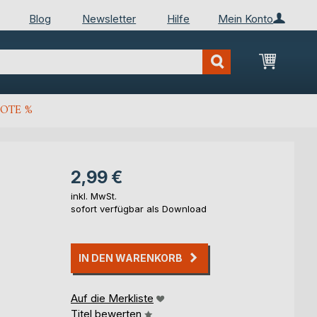
Blog
Newsletter
Hilfe
Mein Konto
Mein Wa
OTE %
2,99 €
inkl. MwSt.
sofort verfügbar als Download
IN DEN WARENKORB
Auf die Merkliste
Titel bewerten