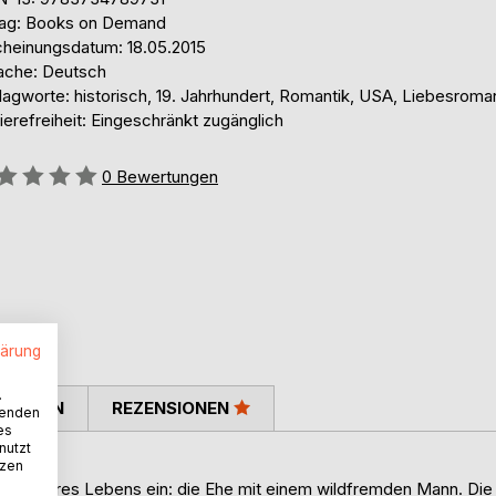
lag: Books on Demand
cheinungsdatum: 18.05.2015
ache: Deutsch
lagworte: historisch, 19. Jahrhundert, Romantik, USA, Liebesroma
ierefreiheit: Eingeschränkt zugänglich
ertung::
0
Bewertungen
lärung
.
TIMMEN
REZENSIONEN
wenden
es
nutzt
tzen
agnis ihres Lebens ein: die Ehe mit einem wildfremden Mann. Die