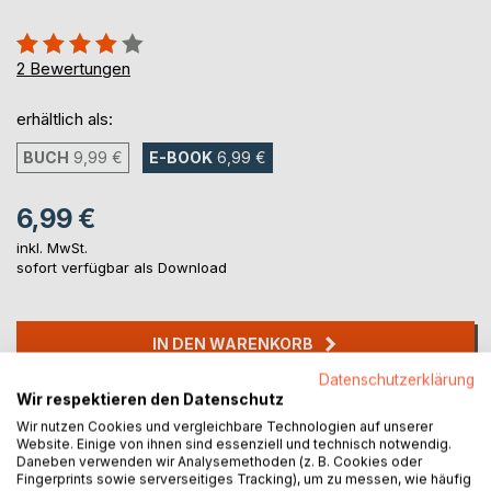
Bewertung::
80%
2
Bewertungen
erhältlich als:
BUCH
9,99 €
E-BOOK
6,99 €
6,99 €
inkl. MwSt.
sofort verfügbar als Download
IN DEN WARENKORB
Datenschutzerklärung
Wir respektieren den Datenschutz
Auf die Merkliste
Wir nutzen Cookies und vergleichbare Technologien auf unserer
Titel bewerten
Website. Einige von ihnen sind essenziell und technisch notwendig.
Daneben verwenden wir Analysemethoden (z. B. Cookies oder
Fingerprints sowie serverseitiges Tracking), um zu messen, wie häufig