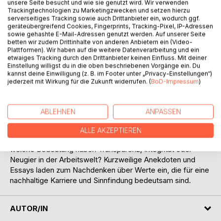
unsere Seite besucht und wie sie genutzt wird. Wir verwenden
Trackingtechnologien zu Marketingzwecken und setzen hierzu
serverseitiges Tracking sowie auch Drittanbieter ein, wodurch ggf.
geräteübergreifend Cookies, Fingerprints, Tracking-Pixel, IP-Adressen
sowie gehashte E-Mail-Adressen genutzt werden. Auf unserer Seite
betten wir zudem Drittinhalte von anderen Anbietern ein (Video-
BESCHREIBUNG
Plattformen). Wir haben auf die weitere Datenverarbeitung und ein
etwaiges Tracking durch den Drittanbieter keinen Einfluss. Mit deiner
Einstellung willigst du in die oben beschriebenen Vorgänge ein. Du
kannst deine Einwilligung (z. B. im Footer unter „Privacy-Einstellungen“)
Wie denkt Amina, eine Trainerin mit Migrationshintergrund,
jederzeit mit Wirkung für die Zukunft widerrufen. (
BoD-Impressum
)
über Sinnfindung? Welche Erfahrungen hat Herbert, ein
langgedienter Vertriebsmitarbeiter, mit Fairness gemacht?
Warum findet Francine authentische Führungskräfte cool?
ABLEHNEN
ANPASSEN
Was bedeutet Durchsetzungskraft für die Powerfrau Inna?
Was hält der Senkrechtstarter André von Macht? Was lernt
ALLE AKZEPTIEREN
die Aufsichtsrätin Jessica über Verantwortung? Und
welche Bedeutung haben Transparenz, Integrität oder
Neugier in der Arbeitswelt? Kurzweilige Anekdoten und
Essays laden zum Nachdenken über Werte ein, die für eine
nachhaltige Karriere und Sinnfindung bedeutsam sind.
AUTOR/IN