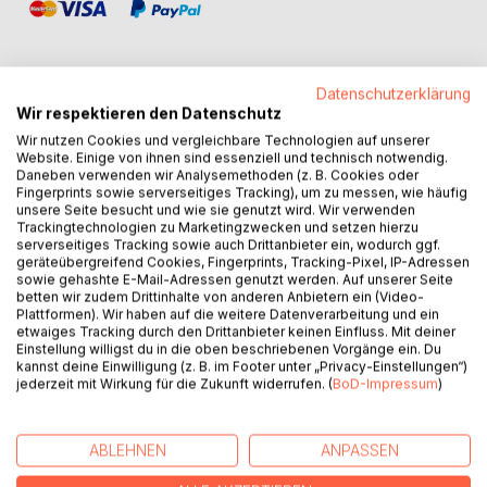
Datenschutzerklärung
Wir respektieren den Datenschutz
BESCHREIBUNG
Wir nutzen Cookies und vergleichbare Technologien auf unserer
Website. Einige von ihnen sind essenziell und technisch notwendig.
Daneben verwenden wir Analysemethoden (z. B. Cookies oder
Weder Schulen noch Universitäten lehren uns, wie wir
Fingerprints sowie serverseitiges Tracking), um zu messen, wie häufig
unsere Seite besucht und wie sie genutzt wird. Wir verwenden
unser Leben erfolgreich meistern können. Die Schule des
Trackingtechnologien zu Marketingzwecken und setzen hierzu
Lebens hat ihre eigenen Gesetze, die wir kennenlernen und
serverseitiges Tracking sowie auch Drittanbieter ein, wodurch ggf.
befolgen sollten. Tun wir das nicht, legen wir uns selbst
geräteübergreifend Cookies, Fingerprints, Tracking-Pixel, IP-Adressen
sowie gehashte E-Mail-Adressen genutzt werden. Auf unserer Seite
Stolpersteine in den Weg, die uns das Vorankommen
betten wir zudem Drittinhalte von anderen Anbietern ein (Video-
erschweren.
Plattformen). Wir haben auf die weitere Datenverarbeitung und ein
Der Wunsch nach Erfüllung und Zufriedenheit muss kein
etwaiges Tracking durch den Drittanbieter keinen Einfluss. Mit deiner
Einstellung willigst du in die oben beschriebenen Vorgänge ein. Du
Wunsch bleiben! Räumen wir die Steine gemeinsam
kannst deine Einwilligung (z. B. im Footer unter „Privacy-Einstellungen“)
beiseite und beginnen wir damit, ein
jederzeit mit Wirkung für die Zukunft widerrufen. (
BoD-Impressum
)
verantwortungsvolleres Dasein, eine sorglose Haltung
einzunehmen.
Kurt Tepperwein zeigt uns, wie es uns gelingt, in unserem
ABLEHNEN
ANPASSEN
Alltag unbeschwerter dahinzugleiten und Aufgaben und