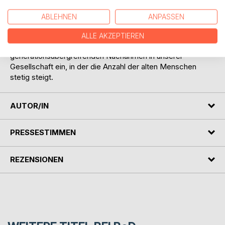
zweijährigen Projekt, das allen Beteiligten neue, kreative
Begegnungen eröffnete und überraschende Erfahrungen
ABLEHNEN
ANPASSEN
miteinander ermöglichte.
Methodik und Anleitung, Erfahrungen, Ergebnisse und
ALLE AKZEPTIEREN
Anschauungsmaterial laden zum
generationsübergreifenden Nachahmen in unserer
Gesellschaft ein, in der die Anzahl der alten Menschen
stetig steigt.
AUTOR/IN
PRESSESTIMMEN
REZENSIONEN