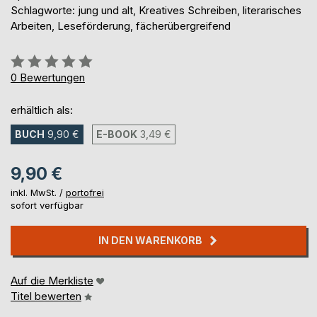
Schlagworte: jung und alt, Kreatives Schreiben, literarisches
Arbeiten, Leseförderung, fächerübergreifend
Bewertung::
0%
0
Bewertungen
erhältlich als:
BUCH
9,90 €
E-BOOK
3,49 €
9,90 €
inkl. MwSt. /
portofrei
sofort verfügbar
IN DEN WARENKORB
Auf die Merkliste
Titel bewerten