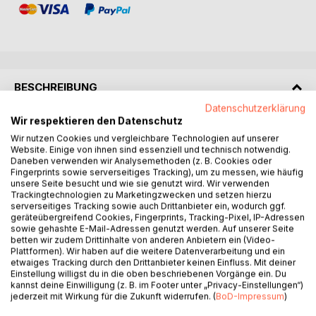
BESCHREIBUNG
Datenschutzerklärung
Wir respektieren den Datenschutz
Literarisches Lernen in der Schule erscheint besonders
Wir nutzen Cookies und vergleichbare Technologien auf unserer
effektiv, wenn es in einen sinnhaften Kontext eingebunden
Website. Einige von ihnen sind essenziell und technisch notwendig.
ist, wenn es die Schüler und Schülerinnen berührt und sie
Daneben verwenden wir Analysemethoden (z. B. Cookies oder
interessiert. Dies gelingt durch ein ansprechendes Thema.
Fingerprints sowie serverseitiges Tracking), um zu messen, wie häufig
unsere Seite besucht und wie sie genutzt wird. Wir verwenden
Die Schule Marschweg in Hamburg liegt in einem Stadtteil,
Trackingtechnologien zu Marketingzwecken und setzen hierzu
in dem überwiegend ältere Menschen und Familien leben.
serverseitiges Tracking sowie auch Drittanbieter ein, wodurch ggf.
Das Leseerlebnis ´Robert und Frau Meyer´ mit der
geräteübergreifend Cookies, Fingerprints, Tracking-Pixel, IP-Adressen
sowie gehashte E-Mail-Adressen genutzt werden. Auf unserer Seite
Schriftstellerin und Künstlerin Marie-Thérèse Schins in der
betten wir zudem Drittinhalte von anderen Anbietern ein (Video-
damaligen zweiten Klasse berührte die Lehrerin Britta Heils,
Plattformen). Wir haben auf die weitere Datenverarbeitung und ein
begeisterte die Kinder und inspirierte zu einer intensiven
etwaiges Tracking durch den Drittanbieter keinen Einfluss. Mit deiner
Einstellung willigst du in die oben beschriebenen Vorgänge ein. Du
Zusammenarbeit. Gespräche und Erlebnisse zwischen
kannst deine Einwilligung (z. B. im Footer unter „Privacy-Einstellungen“)
einem alten und einem jungen Menschen wurden zum
jederzeit mit Wirkung für die Zukunft widerrufen. (
BoD-Impressum
)
Thema ´Jung trifft Alt´. Es entwickelte sich zu einem