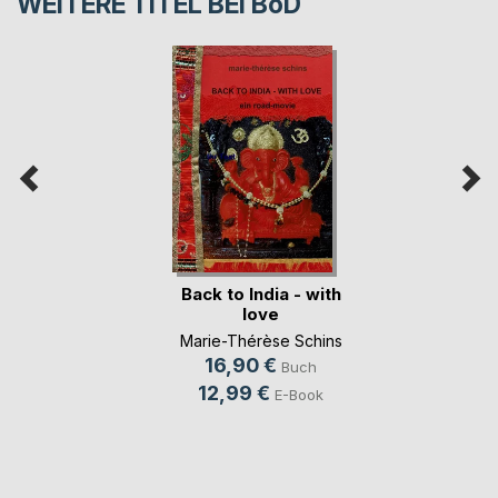
WEITERE TITEL BEI
BoD
Back to India - with
love
Marie-Thérèse Schins
16,90 €
Buch
12,99 €
E-Book