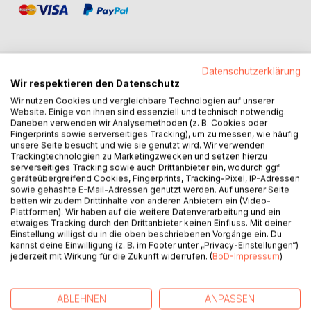
Datenschutzerklärung
Wir respektieren den Datenschutz
BESCHREIBUNG
Wir nutzen Cookies und vergleichbare Technologien auf unserer
Website. Einige von ihnen sind essenziell und technisch notwendig.
Daneben verwenden wir Analysemethoden (z. B. Cookies oder
Ein literarisches Tagebuch über Liebe und Begehren.
Fingerprints sowie serverseitiges Tracking), um zu messen, wie häufig
Nach »Hinter dem Schmerz nichts als Romantik« führt
unsere Seite besucht und wie sie genutzt wird. Wir verwenden
Gilbert Bach erneut in seine Welt. Wer den Roman kennt,
Trackingtechnologien zu Marketingzwecken und setzen hierzu
serverseitiges Tracking sowie auch Drittanbieter ein, wodurch ggf.
wird sich hier zuhause fühlen; wem Figuren und Motive
geräteübergreifend Cookies, Fingerprints, Tracking-Pixel, IP-Adressen
bislang unbekannt blieben, wird schnell hineingezogen.
sowie gehashte E-Mail-Adressen genutzt werden. Auf unserer Seite
betten wir zudem Drittinhalte von anderen Anbietern ein (Video-
Plattformen). Wir haben auf die weitere Datenverarbeitung und ein
Cuckolding als Erfahrung, Machtverhältnisse und Identität
etwaiges Tracking durch den Drittanbieter keinen Einfluss. Mit deiner
im Spannungsfeld von Hingabe, Kontrolle und
Einstellung willigst du in die oben beschriebenen Vorgänge ein. Du
Selbstbeobachtung: emotionale Ambivalenz und das
kannst deine Einwilligung (z. B. im Footer unter „Privacy-Einstellungen“)
jederzeit mit Wirkung für die Zukunft widerrufen. (
BoD-Impressum
)
Sichtbarwerden des eigenen Verlangens. Eine Einladung,
das Ich in der Liebe zu entdecken.
ABLEHNEN
ANPASSEN
In fragmentarischen Aufzeichnungen verfolgt der Autor,