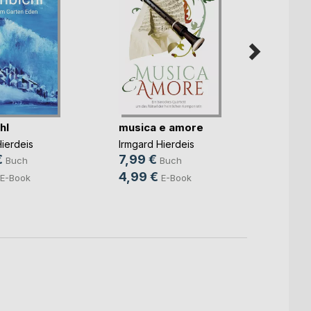
Sonnt
hl
musica e amore
Irmgar
12,9
ierdeis
Irmgard Hierdeis
4,99
€
7,99 €
Buch
Buch
4,99 €
E-Book
E-Book