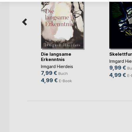
mnan dem
I(...)
Die langsame
Skelettfu
Erkenntnis
ke
Irmgard Hie
h
Irmgard Hierdeis
9,99 €
Bu
7,99 €
ok
Buch
4,99 €
E-
4,99 €
E-Book