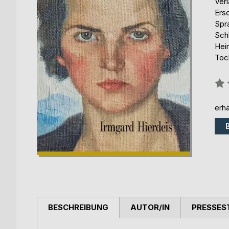
Ver
Ers
Spr
Sch
Hei
Toc
Bew
0%
erhä
BESCHREIBUNG
AUTOR/IN
PRESSES