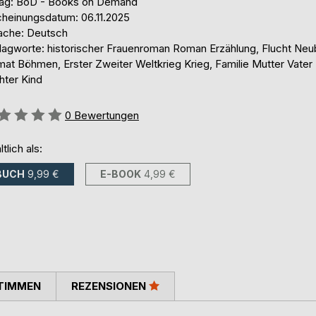
lag: BoD - Books on Demand
cheinungsdatum: 06.11.2025
ache: Deutsch
lagworte: historischer Frauenroman Roman Erzählung, Flucht Neu
mat Böhmen, Erster Zweiter Weltkrieg Krieg, Familie Mutter Vater
hter Kind
ertung::
0
Bewertungen
ltlich als:
BUCH
9,99 €
E-BOOK
4,99 €
TIMMEN
REZENSIONEN