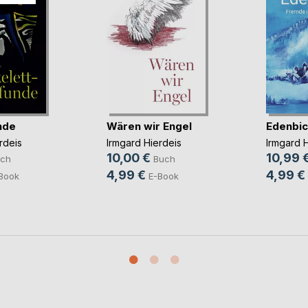
nde
Wären wir Engel
Edenbic
rdeis
Irmgard Hierdeis
Irmgard H
10,00 €
10,99 
ch
Buch
4,99 €
4,99 €
Book
E-Book