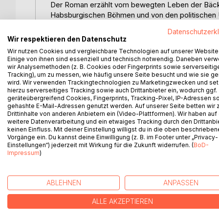
Der Roman erzählt vom bewegten Leben der Bäcker
Habsburgischen Böhmen und von den politischen U
Kultur ins Wanken gerät. Er erzählt aber auch vo
Datenschutzerk
zu Musik und Klavierspiel entdeckt und dieser Leide
Wir respektieren den Datenschutz
erste Erfolge.
Wir nutzen Cookies und vergleichbare Technologien auf unserer Website
Aber obwohl sie hochbegabt ist, entschließt sie sic
Einige von ihnen sind essenziell und technisch notwendig. Daneben ver
und verbringt glückliche Jahre mit den Kindern. Ih
wir Analysemethoden (z. B. Cookies oder Fingerprints sowie serverseitig
Tracking), um zu messen, wie häufig unsere Seite besucht und wie sie ge
in der auf einmal die Nazis den Ton angeben.
wird. Wir verwenden Trackingtechnologien zu Marketingzwecken und se
So wie ihr Bräutigam sind die Leute um sie herum v
hierzu serverseitiges Tracking sowie auch Drittanbieter ein, wodurch ggf.
verurteilt, bis der beginnende Krieg sie zwingt, si
geräteübergreifend Cookies, Fingerprints, Tracking-Pixel, IP-Adressen s
gehashte E-Mail-Adressen genutzt werden. Auf unserer Seite betten wir
Griechenland geschickt, und sie überlebt mit ihrer
Drittinhalte von anderen Anbietern ein (Video-Plattformen). Wir haben auf
aus ihrer Heimat vertrieben zu werden.
weitere Datenverarbeitung und ein etwaiges Tracking durch den Drittanbi
keinen Einfluss. Mit deiner Einstellung willigst du in die oben beschriebe
Vorgänge ein. Du kannst deine Einwilligung (z. B. im Footer unter „Privacy-
Einstellungen“) jederzeit mit Wirkung für die Zukunft widerrufen. (
BoD-
Impressum
)
WEITERE TITEL BEI
Bo
ABLEHNEN
ANPASSEN
ALLE AKZEPTIEREN