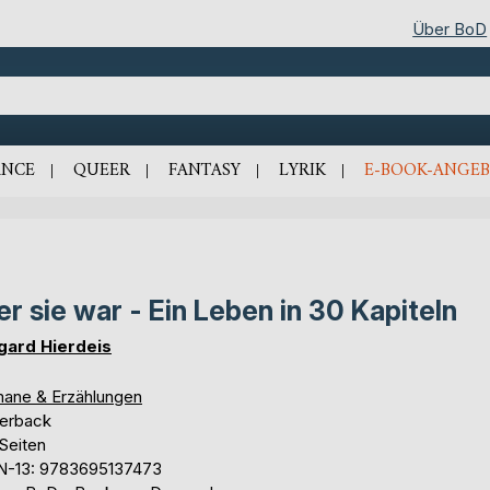
Über BoD
NCE
QUEER
FANTASY
LYRIK
E-BOOK-ANGEB
r sie war - Ein Leben in 30 Kapiteln
gard Hierdeis
ane & Erzählungen
erback
Seiten
N-13: 9783695137473