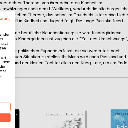
stochter Therese: von ihrer behüteten Kindheit im
mwälzungen nach dem I. Weltkrieg, wodurch die alte bürgerlich
n dem Mädchen Therese, das schon im Grundschulalter seine Liebe
lärung
nschaft in Kindheit und Jugend folgt. Die junge Pianistin feiert
.
h für eine berufliche Neuorientierung: sie wird Kindergärtnerin
wenden
re Zeit als Kindergärtnerin ist zugleich die "Zeit des Umschwungs"
es
nutzt
tzen
on einer politischen Euphorie erfasst, die sie weder teilt noch
ch der neuen Situation zu stellen. Ihr Mann wird nach Russland und
owie
 zudem
 Mutter und der kleinen Tochter allein den Krieg - nur, um am Ende
 die
eter
nen
D