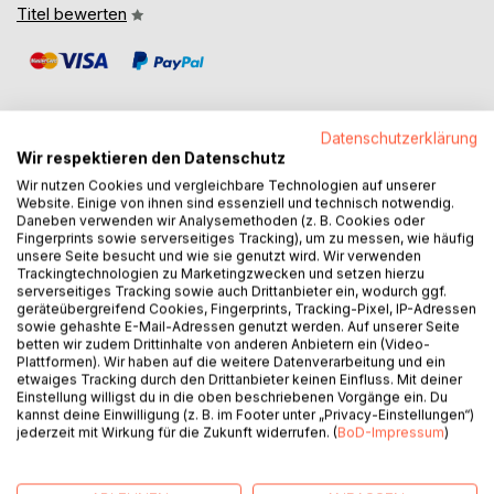
Titel bewerten
Datenschutzerklärung
Wir respektieren den Datenschutz
BESCHREIBUNG
Wir nutzen Cookies und vergleichbare Technologien auf unserer
Website. Einige von ihnen sind essenziell und technisch notwendig.
Daneben verwenden wir Analysemethoden (z. B. Cookies oder
Fingerprints sowie serverseitiges Tracking), um zu messen, wie häufig
Nach den sehr positiven Reaktionen auf sein Erstlingswerk
unsere Seite besucht und wie sie genutzt wird. Wir verwenden
"Ein Weg von der Dualität in die Dreifaltigkeit" legt Martin
Trackingtechnologien zu Marketingzwecken und setzen hierzu
Bieri nun die Fortsetzung vor. Hierin gibt er das
serverseitiges Tracking sowie auch Drittanbieter ein, wodurch ggf.
geräteübergreifend Cookies, Fingerprints, Tracking-Pixel, IP-Adressen
Versprechen ab, dem Leser Neues zu präsentieren, was
sowie gehashte E-Mail-Adressen genutzt werden. Auf unserer Seite
dieser noch nirgendwo gelesen oder gehört hat - und hält
betten wir zudem Drittinhalte von anderen Anbietern ein (Video-
es auch. Für den Autor ist die höchste Form der Liebe,
Plattformen). Wir haben auf die weitere Datenverarbeitung und ein
etwaiges Tracking durch den Drittanbieter keinen Einfluss. Mit deiner
einen Menschen zu sich selbst zu führen. Dafür, eben auf
Einstellung willigst du in die oben beschriebenen Vorgänge ein. Du
diesen Weg zu kommen, enthält dieses Buch interessante
kannst deine Einwilligung (z. B. im Footer unter „Privacy-Einstellungen“)
Rezepte. Im Kapitel "Erinnerungen an frühere Leben und
jederzeit mit Wirkung für die Zukunft widerrufen. (
BoD-Impressum
)
deren Nutzen" berichtet Martin Bieri höchst anschaulich
von seinen Inkarnationen, in welchen er schier