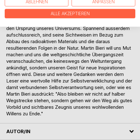
Abenteuerliches erlebte. Mit dem Vorschlag, den eigenen
ABLEHNEN
ANPASSEN
Körper einmal als Firma zu betrachten, verfolgt Martin Bieri
ALLE AKZEPTIEREN
einen überaus originellen Denkansatz. Zusätzlich
beschreibt er uns die Zusammenhänge der Materie und
den Ursprung unseres Universums. Spannend ausserdem
aufschlussreich, sind seine Sichtweisen im Bezug zum
Abbau des radioaktiven Materials und die daraus
resultierenden Folgen in der Natur. Martin Bieri will uns Mut
machen und uns die weltgeschichtliche Übergangszeit
veranschaulichen, die keineswegs den Weltuntergang
ankündigt, sondern unseren Geist für neue Inspirationen
öffnen wird. Diese und weitere Gedanken werden dem
Leser eine wertvolle Hilfe zur Selbstverwirklichung und der
damit verbundenen Selbstverantwortung sein, oder wie es
Martin Bieri ausdrückt: "Also bleiben wir nicht auf halber
Wegstrecke stehen, sondern gehen wir den Weg als gutes
Vorbild und sichtbares Zeugnis unseres wohlwollenden
Willens zu Ende."
AUTOR/IN