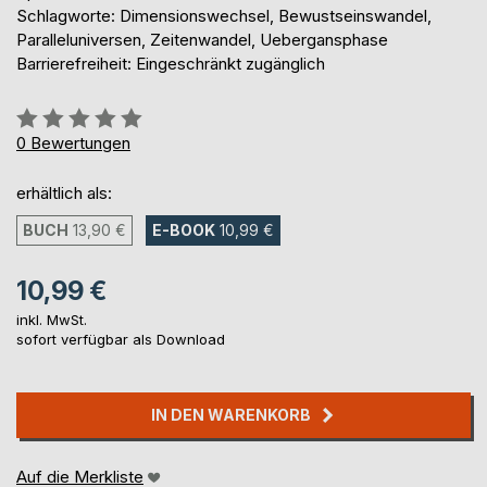
Schlagworte: Dimensionswechsel, Bewustseinswandel,
Paralleluniversen, Zeitenwandel, Uebergansphase
Barrierefreiheit: Eingeschränkt zugänglich
Bewertung::
0%
0
Bewertungen
erhältlich als:
BUCH
13,90 €
E-BOOK
10,99 €
10,99 €
inkl. MwSt.
sofort verfügbar als Download
IN DEN WARENKORB
Auf die Merkliste