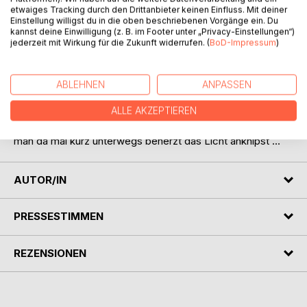
etwaiges Tracking durch den Drittanbieter keinen Einfluss. Mit deiner
Zu diesem Buch
Einstellung willigst du in die oben beschriebenen Vorgänge ein. Du
Wer immer sich auf die Sinnsuche begibt, begegnet auch
kannst deine Einwilligung (z. B. im Footer unter „Privacy-Einstellungen“)
füher oder später Gott. Und damit dann all den modernen
jederzeit mit Wirkung für die Zukunft widerrufen. (
BoD-Impressum
)
Konzepten um Erleuchtung und Offenbarung. Sich hier nicht
vollkommen zu verlaufen, ist schon ein gutes Stück
Sinnfindung. Die Protagonistin hatte zwischen all den
ABLEHNEN
ANPASSEN
selbsternannten Erleuchteten und Meistern zeitweise den
ALLE AKZEPTIEREN
Eindruck im Looping durch eine Geisterbahn zu rasen. Sie
schildert hier in heiterer Art, was alles passieren kann, wenn
man da mal kurz unterwegs beherzt das Licht anknipst …
AUTOR/IN
PRESSESTIMMEN
REZENSIONEN