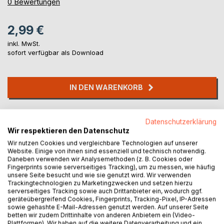
0%
0
Bewertungen
2,99 €
inkl. MwSt.
sofort verfügbar als Download
IN DEN WARENKORB
Auf die Merkliste
Datenschutzerklärung
Titel bewerten
Wir respektieren den Datenschutz
Wir nutzen Cookies und vergleichbare Technologien auf unserer
Website. Einige von ihnen sind essenziell und technisch notwendig.
Daneben verwenden wir Analysemethoden (z. B. Cookies oder
Fingerprints sowie serverseitiges Tracking), um zu messen, wie häufig
unsere Seite besucht und wie sie genutzt wird. Wir verwenden
Trackingtechnologien zu Marketingzwecken und setzen hierzu
serverseitiges Tracking sowie auch Drittanbieter ein, wodurch ggf.
geräteübergreifend Cookies, Fingerprints, Tracking-Pixel, IP-Adressen
BESCHREIBUNG
sowie gehashte E-Mail-Adressen genutzt werden. Auf unserer Seite
betten wir zudem Drittinhalte von anderen Anbietern ein (Video-
Plattformen). Wir haben auf die weitere Datenverarbeitung und ein