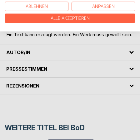
ABLEHNEN
ANPASSEN
Die entscheidende Frage lautet nicht, ob KI beteiligt war.
Die entscheidende Frage lautet, ob ein Mensch das Werk
ALLE AKZEPTIEREN
gewollt, geprüft und verantwortet hat.
Ein Text kann erzeugt werden. Ein Werk muss gewollt sein.
AUTOR/IN
PRESSESTIMMEN
REZENSIONEN
WEITERE TITEL BEI
BoD