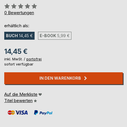
Bewertung::
0%
0
Bewertungen
erhältlich als:
BUCH
14,45 €
E-BOOK
5,99 €
14,45 €
inkl. MwSt. /
portofrei
sofort verfügbar
IN DEN WARENKORB
Auf die Merkliste
Titel bewerten