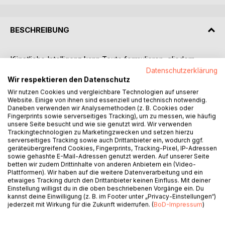
BESCHREIBUNG
Künstliche Intelligenz kann Texte formulieren, gliedern,
überarbeiten und ganze Buchprojekte unterstützen. Doch
Datenschutzerklärung
wer ist dann der Autor? Derjenige, der jeden Satz selbst
Wir respektieren den Datenschutz
geschrieben hat? Oder derjenige, der das Werk wollte,
Wir nutzen Cookies und vergleichbare Technologien auf unserer
Website. Einige von ihnen sind essenziell und technisch notwendig.
geistig führte, prüfte und verantwortet?
Daneben verwenden wir Analysemethoden (z. B. Cookies oder
Fingerprints sowie serverseitiges Tracking), um zu messen, wie häufig
Dieses Buch geht von der aktuellen Debatte über das
unsere Seite besucht und wie sie genutzt wird. Wir verwenden
Schreiben mit KI aus, führt aber weit darüber hinaus. Es
Trackingtechnologien zu Marketingzwecken und setzen hierzu
serverseitiges Tracking sowie auch Drittanbieter ein, wodurch ggf.
fragt, was Autorenschaft im tieferen Sinn bedeutet:
geräteübergreifend Cookies, Fingerprints, Tracking-Pixel, IP-Adressen
Intention, Urteilskraft, geistige Werkleitung und
sowie gehashte E-Mail-Adressen genutzt werden. Auf unserer Seite
Verantwortung.
betten wir zudem Drittinhalte von anderen Anbietern ein (Video-
Plattformen). Wir haben auf die weitere Datenverarbeitung und ein
etwaiges Tracking durch den Drittanbieter keinen Einfluss. Mit deiner
Dabei wird deutlich: KI kann ein mächtiges Werkzeug sein.
Einstellung willigst du in die oben beschriebenen Vorgänge ein. Du
Aber sie besitzt kein eigenes Anliegen, kein personales
kannst deine Einwilligung (z. B. im Footer unter „Privacy-Einstellungen“)
jederzeit mit Wirkung für die Zukunft widerrufen. (
BoD-Impressum
)
Zentrum und keine Verantwortung. Autorenschaft
verschwindet daher nicht. Sie verändert sich.