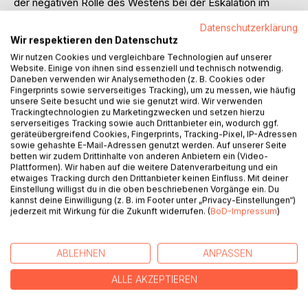
der negativen Rolle des Westens bei der Eskalation im
Ukrainekrieg macht exemplarisch deutlich, dass der
Datenschutzerklärung
"Balken im eigenen Auge" auf politischer Ebene zu oft die
Wir respektieren den Datenschutz
Sicht verstellt.
Wir nutzen Cookies und vergleichbare Technologien auf unserer
Diese ökumenische Friedensschrift gibt Christ:innen und
Website. Einige von ihnen sind essenziell und technisch notwendig.
Humanist:innen eine klare friedensethische Orientierung.
Daneben verwenden wir Analysemethoden (z. B. Cookies oder
Sie fordert dazu auf, in Zeiten massiver Aufrüstung
Fingerprints sowie serverseitiges Tracking), um zu messen, wie häufig
unsere Seite besucht und wie sie genutzt wird. Wir verwenden
unmissverständlich für militärische Abrüstung und für den
Trackingtechnologien zu Marketingzwecken und setzen hierzu
Beitritt aller Staaten zum UN-Atomwaffenverbotsvertrag
serverseitiges Tracking sowie auch Drittanbieter ein, wodurch ggf.
einzutreten. Gerade die Kirchen können eine starke, klare
geräteübergreifend Cookies, Fingerprints, Tracking-Pixel, IP-Adressen
sowie gehashte E-Mail-Adressen genutzt werden. Auf unserer Seite
Stimme für Frieden sein und am Aufbau einer Kultur des
betten wir zudem Drittinhalte von anderen Anbietern ein (Video-
Friedens mitwirken.
Plattformen). Wir haben auf die weitere Datenverarbeitung und ein
etwaiges Tracking durch den Drittanbieter keinen Einfluss. Mit deiner
Einstellung willigst du in die oben beschriebenen Vorgänge ein. Du
kannst deine Einwilligung (z. B. im Footer unter „Privacy-Einstellungen“)
"Die Kirche sollte in Verkündigung und Seelsorge, auch im
jederzeit mit Wirkung für die Zukunft widerrufen. (
BoD-Impressum
)
politischen Diakonat, weiterdenken, als die Mächte der
Welt es vermögen. Deshalb erfreut schon der
richtungsweisende Titel der Ökumenischen Friedensschrift:
ABLEHNEN
ANPASSEN
'Wer Frieden will, muss mit dem Feind reden'." (Horst
Scheffler, Ltd. Militärdekan a.D.).
ALLE AKZEPTIEREN
"Diese Friedensschrift gibt im besten Sinne eine