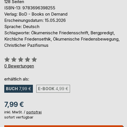
128 Seiten
ISBN-13: 9783696398255
Verlag: BoD - Books on Demand
Erscheinungsdatum: 15.05.2026
Sprache: Deutsch
Schlagworte: Ökumenische Friedensschrift, Bergpredigt,
Kirchliche Friedensethik, Ökumenische Friedensbewegung,
Christlicher Pazifismus
Bewertung::
0%
0
Bewertungen
erhältlich als:
BUCH
7,99 €
E-BOOK
4,99 €
7,99 €
inkl. MwSt. /
portofrei
sofort verfügbar