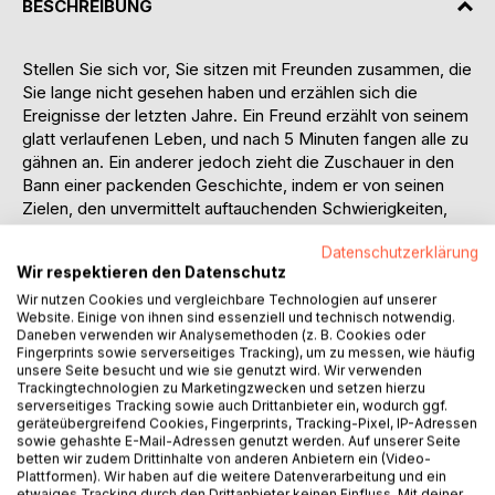
BESCHREIBUNG
Stellen Sie sich vor, Sie sitzen mit Freunden zusammen, die
Sie lange nicht gesehen haben und erzählen sich die
Ereignisse der letzten Jahre. Ein Freund erzählt von seinem
glatt verlaufenen Leben, und nach 5 Minuten fangen alle zu
gähnen an. Ein anderer jedoch zieht die Zuschauer in den
Bann einer packenden Geschichte, indem er von seinen
Zielen, den unvermittelt auftauchenden Schwierigkeiten,
den herben Fehlschlägen und der komplizierten
Datenschutzerklärung
Bewältigung dieser Situationen berichtet.
Wir respektieren den Datenschutz
Das ist es, was das Leben spannend und lebenswert
Wir nutzen Cookies und vergleichbare Technologien auf unserer
macht: Dass der Erfolg im Leben sich allein über die
Website. Einige von ihnen sind essenziell und technisch notwendig.
Bewältigung des Scheiterns ergibt. Es klingt paradox, aber
Daneben verwenden wir Analysemethoden (z. B. Cookies oder
das Scheitern ist Voraussetzung jeder Entwicklung und
Fingerprints sowie serverseitiges Tracking), um zu messen, wie häufig
Veränderung. Deshalb gilt: Wer etwas ändern will, braucht
unsere Seite besucht und wie sie genutzt wird. Wir verwenden
Trackingtechnologien zu Marketingzwecken und setzen hierzu
ein Problem; und deshalb wartet das Leben auf dich, weil
serverseitiges Tracking sowie auch Drittanbieter ein, wodurch ggf.
jetzt oder früher oder später eine Veränderung anliegt.
geräteübergreifend Cookies, Fingerprints, Tracking-Pixel, IP-Adressen
Diese These wird im Buch ausführlich dargelegt und auf die
sowie gehashte E-Mail-Adressen genutzt werden. Auf unserer Seite
betten wir zudem Drittinhalte von anderen Anbietern ein (Video-
drei wesentlichen Lebensbereiche angewendet:
Plattformen). Wir haben auf die weitere Datenverarbeitung und ein
den individuellen,
etwaiges Tracking durch den Drittanbieter keinen Einfluss. Mit deiner