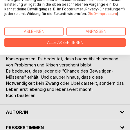
den partnerschaftlichen
Einstellung willigst du in die oben beschriebenen Vorgänge ein. Du
kannst deine Einwilligung (z. B. im Footer unter „Privacy-Einstellungen“)
und den gesellschaftlichen Lebensbereich.
jederzeit mit Wirkung für die Zukunft widerrufen. (
BoD-Impressum
)
Das Buch fordert übrigens nicht, wie in einigen
Rezensionen behauptet, dazu auf, die "Krise als Chance"
ABLEHNEN
ANPASSEN
zu sehen. Das ist viel zu wenig. Das bedeutet doch nur
"Wenn du schon Mist gebaut hast, dann mach wenigstens
ALLE AKZEPTIEREN
das Beste draus". Im Scheitern die Voraussetzung für
Weiterentwicklung zu sehen hat viel weitreichendere
Konsequenzen. Es bedeutet, dass buchstäblich niemand
von Problemen und Krisen verschont bleibt.
Es bedeutet, dass jeder die "Chance des Bewältigen-
Müssens" erhält. Und darüber hinaus, dass diese
Notwendigkeit kein Zwang oder Übel darstellt, sondern das
Leben erst lebendig und lebenswert macht.
Buch bestellen
AUTOR/IN
PRESSESTIMMEN