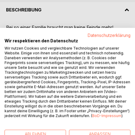
BESCHREIBUNG
Bei so einer Familie braucht man keine Feinde mehr!
Datenschutzerklärung
Seinen Klienten Geld abzuluchsen, würde Finanzberater
Wir respektieren den Datenschutz
Michael Girard im Traum nicht einfallen. Dumm nur, dass
Wir nutzen Cookies und vergleichbare Technologien auf unserer
ihm das niemand glaubt, und plötzlich ist die halbe Pariser
Website. Einige von ihnen sind essenziell und technisch notwendig.
Daneben verwenden wir Analysemethoden (z. B. Cookies oder
Unterwelt hinter ihm her.
Fingerprints sowie serverseitiges Tracking), um zu messen, wie häufig
Privatinsolvenz ist keine Option, Flucht dafür schon! Leider
unsere Seite besucht und wie sie genutzt wird. Wir verwenden
weiß Michael nicht so recht, wie das überhaupt geht. Und
Trackingtechnologien zu Marketingzwecken und setzen hierzu
serverseitiges Tracking sowie auch Drittanbieter ein, wodurch ggf.
als der berüchtigte Jason Harris seine zwölf Millionen von
geräteübergreifend Cookies, Fingerprints, Tracking-Pixel, IP-Adressen
ihm zurückfordert, glaubt Michael, nicht mal genug Zeit zu
sowie gehashte E-Mail-Adressen genutzt werden. Auf unserer Seite
haben, um sein Testament zu schreiben. Doch Jason ist
betten wir zudem Drittinhalte von anderen Anbietern ein (Video-
nicht nur ein Mafiaboss, sondern auch der überforderte
Plattformen). Wir haben auf die weitere Datenverarbeitung und ein
etwaiges Tracking durch den Drittanbieter keinen Einfluss. Mit deiner
Vater eines drei Monate alten Babys, das ausgerechnet bei
Einstellung willigst du in die oben beschriebenen Vorgänge ein. Du
Michael ruhig wird. Aus 'Geld oder Leben' wird 'Babysitten
kannst deine Einwilligung (z. B. im Footer unter „Privacy-Einstellungen“)
oder Leben', und die Wahl fällt Michael nicht schwer.
jederzeit mit Wirkung für die Zukunft widerrufen. (
BoD-Impressum
)
Dabei würde er statt eines Babys lieber die Polizistin
Natalia im Arm halten. Aber diese hat noch eine Rechnung
ABLEHNEN
ANPASSEN
mit Jason offen und ist fest entschlossen, sie endlich zu