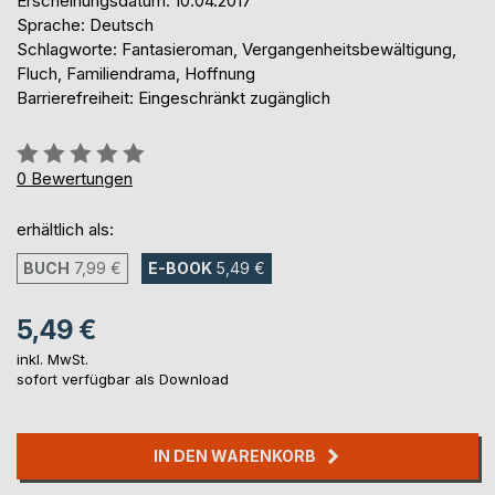
Erscheinungsdatum: 10.04.2017
Sprache: Deutsch
Schlagworte: Fantasieroman, Vergangenheitsbewältigung,
Fluch, Familiendrama, Hoffnung
Barrierefreiheit: Eingeschränkt zugänglich
Bewertung::
0%
0
Bewertungen
erhältlich als:
BUCH
7,99 €
E-BOOK
5,49 €
5,49 €
inkl. MwSt.
sofort verfügbar als Download
IN DEN WARENKORB