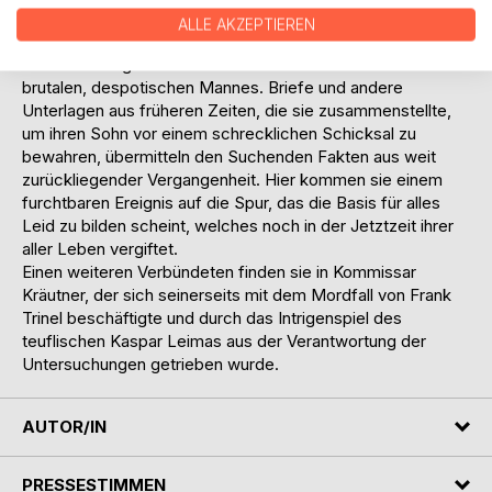
zuteil, ausgerechnet von Olivers verstorbener Mutter
ALLE AKZEPTIEREN
Linette. Ähnlich wie Miranda befand auch sie sich in einer
schier ausweglosen Lebenssituation an der Seite eines
brutalen, despotischen Mannes. Briefe und andere
Unterlagen aus früheren Zeiten, die sie zusammenstellte,
um ihren Sohn vor einem schrecklichen Schicksal zu
bewahren, übermitteln den Suchenden Fakten aus weit
zurückliegender Vergangenheit. Hier kommen sie einem
furchtbaren Ereignis auf die Spur, das die Basis für alles
Leid zu bilden scheint, welches noch in der Jetztzeit ihrer
aller Leben vergiftet.
Einen weiteren Verbündeten finden sie in Kommissar
Kräutner, der sich seinerseits mit dem Mordfall von Frank
Trinel beschäftigte und durch das Intrigenspiel des
teuflischen Kaspar Leimas aus der Verantwortung der
Untersuchungen getrieben wurde.
AUTOR/IN
PRESSESTIMMEN