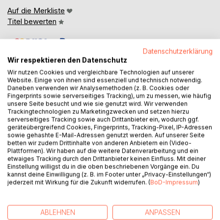
Auf die Merkliste
Titel bewerten
Datenschutzerklärung
Wir respektieren den Datenschutz
Wir nutzen Cookies und vergleichbare Technologien auf unserer
Website. Einige von ihnen sind essenziell und technisch notwendig.
Daneben verwenden wir Analysemethoden (z. B. Cookies oder
Fingerprints sowie serverseitiges Tracking), um zu messen, wie häufig
BESCHREIBUNG
unsere Seite besucht und wie sie genutzt wird. Wir verwenden
Trackingtechnologien zu Marketingzwecken und setzen hierzu
serverseitiges Tracking sowie auch Drittanbieter ein, wodurch ggf.
In dem zweiten Band "Fluch der Vergangenheit" aus der
geräteübergreifend Cookies, Fingerprints, Tracking-Pixel, IP-Adressen
Trilogie "Wenn Träume wahr werden" starten Miranda und
sowie gehashte E-Mail-Adressen genutzt werden. Auf unserer Seite
betten wir zudem Drittinhalte von anderen Anbietern ein (Video-
ihre Freunde mit dem Mut der Verzweiflung einen Versuch,
Plattformen). Wir haben auf die weitere Datenverarbeitung und ein
den mysteriösen Mord an Sabines Bruder Frank
etwaiges Tracking durch den Drittanbieter keinen Einfluss. Mit deiner
aufzuklären. Immer wieder stellt sich ihnen der finstere
Einstellung willigst du in die oben beschriebenen Vorgänge ein. Du
kannst deine Einwilligung (z. B. im Footer unter „Privacy-Einstellungen“)
Kaspar in den Weg, um einen möglichen Erfolg ihrer
jederzeit mit Wirkung für die Zukunft widerrufen. (
BoD-Impressum
)
Recherchen zu verhindern. Ebenso sieht er es nach wie vor
als seine unmittelbare Aufgabe an, Miranda seelisch und
körperlich zu zerstören.
ABLEHNEN
ANPASSEN
Hilfe wird den Forschenden unversehens aus dem Jenseits