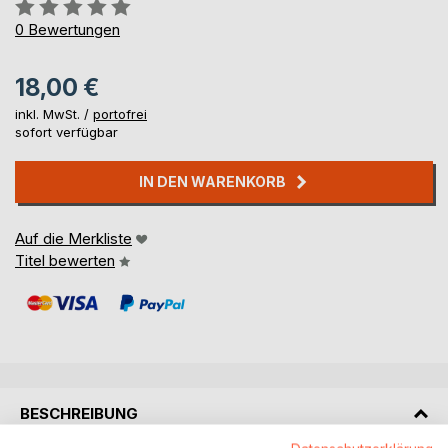
Bewertung::
0%
0
Bewertungen
18,00 €
inkl. MwSt. /
portofrei
sofort verfügbar
IN DEN WARENKORB
Auf die Merkliste
Titel bewerten
BESCHREIBUNG