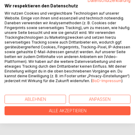
Datenschutzerklärung
Wir respektieren den Datenschutz
... dann leben sie noch heute. Und das aus gutem Grund!
Die Grimm’schen Hausmärchen sind aus jeglichen Medien
Wir nutzen Cookies und vergleichbare Technologien auf unserer
Website. Einige von ihnen sind essenziell und technisch notwendig.
nicht mehr wegzudenken, sind sie doch Vorlage für
Daneben verwenden wir Analysemethoden (z. B. Cookies oder
zahlreiche Adaptionen. In dieser Anthologie wird mit einer
Fingerprints sowie serverseitiges Tracking), um zu messen, wie häufig
Auswahl der bekanntesten Märchen gespielt – mit dem
unsere Seite besucht und wie sie genutzt wird. Wir verwenden
Trackingtechnologien zu Marketingzwecken und setzen hierzu
Genre, dem Stil und der Erzählperspektive. Man stelle sich
serverseitiges Tracking sowie auch Drittanbieter ein, wodurch ggf.
nur vor, dass der am Ball zurückgelassene Schuh von der
geräteübergreifend Cookies, Fingerprints, Tracking-Pixel, IP-Adressen
Besitzerin gar nicht anprobiert werden will oder dass der
sowie gehashte E-Mail-Adressen genutzt werden. Auf unserer Seite
betten wir zudem Drittinhalte von anderen Anbietern ein (Video-
Wolf gar nicht so böse ist.
Plattformen). Wir haben auf die weitere Datenverarbeitung und ein
etwaiges Tracking durch den Drittanbieter keinen Einfluss. Mit deiner
Einstellung willigst du in die oben beschriebenen Vorgänge ein. Du
AUTOR/IN
kannst deine Einwilligung (z. B. im Footer unter „Privacy-Einstellungen“)
jederzeit mit Wirkung für die Zukunft widerrufen. (
BoD-Impressum
)
PRESSESTIMMEN
ABLEHNEN
ANPASSEN
REZENSIONEN
ALLE AKZEPTIEREN