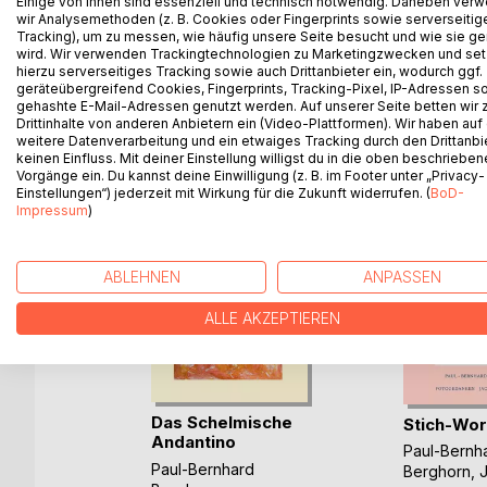
Einige von ihnen sind essenziell und technisch notwendig. Daneben ver
wir Analysemethoden (z. B. Cookies oder Fingerprints sowie serverseitig
Tracking), um zu messen, wie häufig unsere Seite besucht und wie sie ge
wird. Wir verwenden Trackingtechnologien zu Marketingzwecken und se
hierzu serverseitiges Tracking sowie auch Drittanbieter ein, wodurch ggf.
geräteübergreifend Cookies, Fingerprints, Tracking-Pixel, IP-Adressen s
WEITERE TITEL BEI
Bo
gehashte E-Mail-Adressen genutzt werden. Auf unserer Seite betten wir
Drittinhalte von anderen Anbietern ein (Video-Plattformen). Wir haben auf
weitere Datenverarbeitung und ein etwaiges Tracking durch den Drittanbi
keinen Einfluss. Mit deiner Einstellung willigst du in die oben beschriebe
Vorgänge ein. Du kannst deine Einwilligung (z. B. im Footer unter „Privacy-
Einstellungen“) jederzeit mit Wirkung für die Zukunft widerrufen. (
BoD-
Impressum
)
ABLEHNEN
ANPASSEN
ALLE AKZEPTIEREN
k in die
Das Schelmische
Stich-Wor
Andantino
d
Paul-Bernh
Paul-Bernhard
Berghorn
,
J