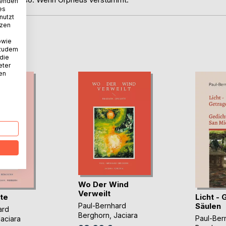
wenden
es
nutzt
tzen
owie
D
 zudem
 die
eter
nen
Wo Der Wind
Verweilt
te
Licht -
Säulen
Paul-Bernhard
ard
Berghorn
,
Jaciara
Paul-Ber
aciara
Ferreira
, ...