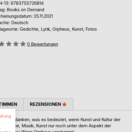
N-13: 9783755726814
lag: Books on Demand
cheinungsdatum: 25.11.2021
ache: Deutsch
agworte: Gedichte, Lyrik, Orpheus, Kunst, Fotos
ertung::
0
Bewertungen
TIMMEN
REZENSIONEN
lärung
it dem Gedanken, was es bedeutet, wenn Kunst und Kultur der
nn Poesie, Musik, Kunst nur noch unter dem Aspekt der
.
erden. Also: Wenn Orpheus verstummt.