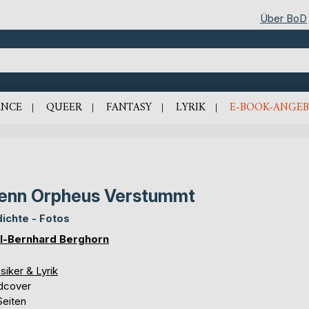
Über BoD
NCE
QUEER
FANTASY
LYRIK
E-BOOK-ANGEB
enn Orpheus Verstummt
ichte - Fotos
l-Bernhard Berghorn
siker & Lyrik
dcover
Seiten