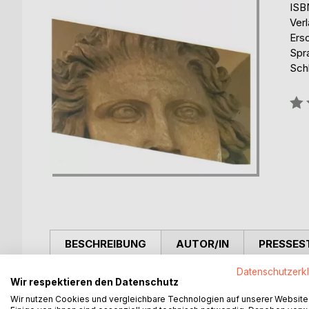
ISB
Ver
Ers
Spr
Schl
Bew
0%
BESCHREIBUNG
AUTOR/IN
PRESSES
Datenschutzerk
Der Autor befasst sich auf lyrisch-visuelle Art m
Wir respektieren den Datenschutz
Profitgier- und Maximierung unterworfen sind. We
Wir nutzen Cookies und vergleichbare Technologien auf unserer Website
Ökonomie, des finanziellen Vorteils betrachtet w