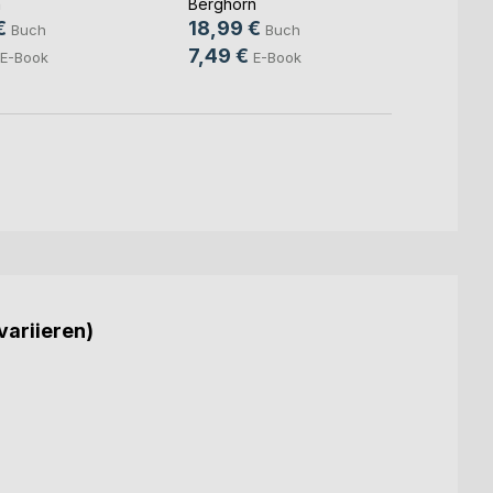
n
Berghorn
21,9
€
18,99 €
Buch
Buch
8,49
7,49 €
E-Book
E-Book
variieren)