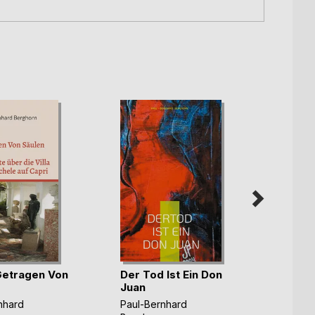
Lob d
 Getragen Von
Der Tod Ist Ein Don
Juan
Paul-B
Bergh
nhard
Paul-Bernhard