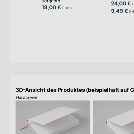
Berghorn
h
Ferreira
, ...
24,00 €
18,00 €
Buch
9,49 €
E-
3D-Ansicht des Produktes (beispielhaft auf 
Hardcover