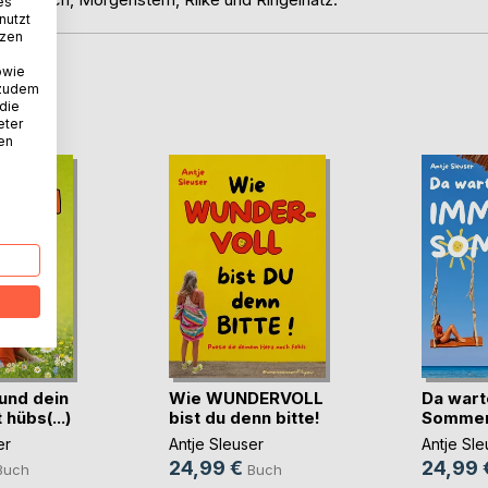
es
nutzt
tzen
owie
 zudem
D
 die
eter
nen
und dein
Wie WUNDERVOLL
Da wart
hübs(...)
bist du denn bitte!
Sommer 
er
Antje Sleuser
Antje Sle
24,99 €
24,99 
Buch
Buch