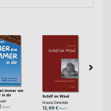
et immer ein
in dir
Schilf im Wind
strahlt
user
Grazia Deledda
Veroni
€
Buch
12,99 €
Buch
18,0