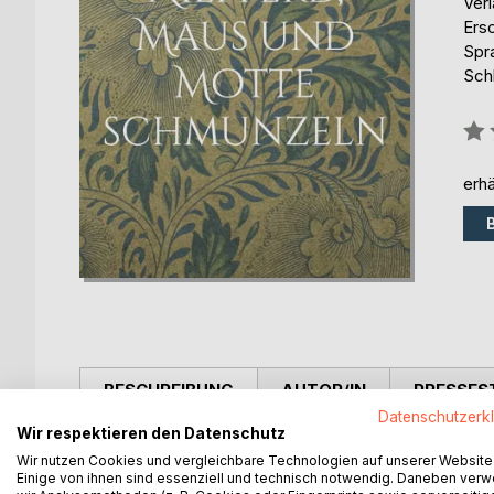
Ver
Ers
Spr
Sch
Bew
0%
erhä
BESCHREIBUNG
AUTOR/IN
PRESSES
Datenschutzerk
Wir respektieren den Datenschutz
In 60 humorvoll-frechen Tiergedichten und Geschic
Wir nutzen Cookies und vergleichbare Technologien auf unserer Website
verdächtig oft an menschliches Verhalten und zwi
Einige von ihnen sind essenziell und technisch notwendig. Daneben ver
klassische Tiergedichte von Lessing, Goethe, Hei