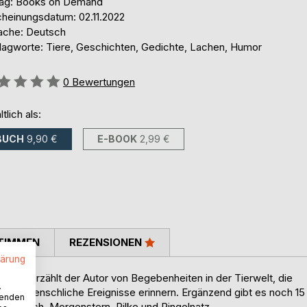
lag: Books on Demand
cheinungsdatum: 02.11.2022
ache: Deutsch
lagworte: Tiere, Geschichten, Gedichte, Lachen, Humor
ertung::
0
Bewertungen
ltlich als:
BUCH
9,90 €
E-BOOK
2,99 €
TIMMEN
REZENSIONEN
lärung
hten erzählt der Autor von Begebenheiten in der Tierwelt, die
.
schenmenschliche Ereignisse erinnern. Ergänzend gibt es noch 15
wenden
ne, Busch, Morgenstern, Rilke und Ringelnatz.