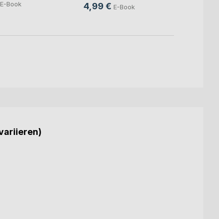
E-Book
4,99 €
E-Book
6,99
variieren)