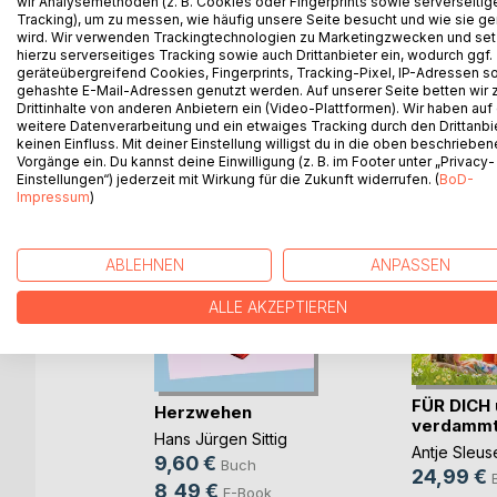
wir Analysemethoden (z. B. Cookies oder Fingerprints sowie serverseitig
Tracking), um zu messen, wie häufig unsere Seite besucht und wie sie ge
wird. Wir verwenden Trackingtechnologien zu Marketingzwecken und se
hierzu serverseitiges Tracking sowie auch Drittanbieter ein, wodurch ggf.
geräteübergreifend Cookies, Fingerprints, Tracking-Pixel, IP-Adressen s
gehashte E-Mail-Adressen genutzt werden. Auf unserer Seite betten wir
WEITERE TITEL BEI
Bo
Drittinhalte von anderen Anbietern ein (Video-Plattformen). Wir haben auf
weitere Datenverarbeitung und ein etwaiges Tracking durch den Drittanbi
keinen Einfluss. Mit deiner Einstellung willigst du in die oben beschriebe
Vorgänge ein. Du kannst deine Einwilligung (z. B. im Footer unter „Privacy-
Einstellungen“) jederzeit mit Wirkung für die Zukunft widerrufen. (
BoD-
Impressum
)
ABLEHNEN
ANPASSEN
ALLE AKZEPTIEREN
onster
FÜR DICH 
Herzwehen
ch
verdammt 
Hans Jürgen Sittig
Antje Sleus
9,60 €
Buch
24,99 €
8,49 €
E-Book