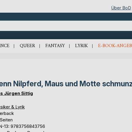
Über BoD
NCE
QUEER
FANTASY
LYRIK
E-BOOK-ANGEB
nn Nilpferd, Maus und Motte schmunz
s Jürgen Sittig
siker & Lyrik
erback
 Seiten
N-13: 9783756843756