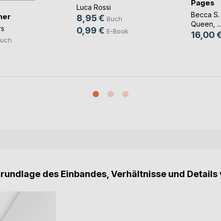
Pages
Luca Rossi
Becca S.
her
8,95 €
Buch
Queen
, ..
rs
0,99 €
E-Book
16,00 
uch
Grundlage des Einbandes, Verhältnisse und Details 