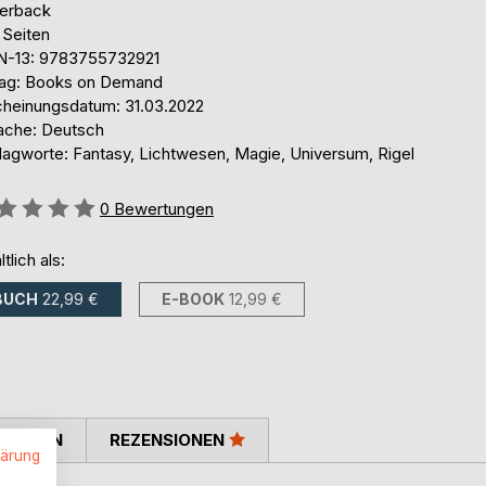
erback
 Seiten
N-13: 9783755732921
lag: Books on Demand
cheinungsdatum: 31.03.2022
ache: Deutsch
lagworte: Fantasy, Lichtwesen, Magie, Universum, Rigel
ertung::
0
Bewertungen
ltlich als:
BUCH
22,99 €
E-BOOK
12,99 €
TIMMEN
REZENSIONEN
lärung