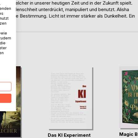
Roman welcher in unserer heutigen Zeit und in der Zukunft spielt.
.
wenden
e die Menschheit unterdrückt, manipuliert und benutzt. Alisha
es
re wahre Bestimmung. Licht ist immer stärker als Dunkelheit. Ein
nutzt
tzen
owie
 zudem
 die
eter
D
nen
Magic B
Das KI Experiment