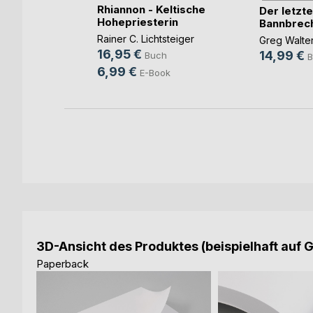
Rhiannon - Keltische
Der letzte
Hohepriesterin
Bannbrec
sár
Rainer C. Lichtsteiger
Greg Walte
16,95 €
14,99 €
Buch
B
6,99 €
E-Book
3D-Ansicht des Produktes (beispielhaft auf 
Paperback