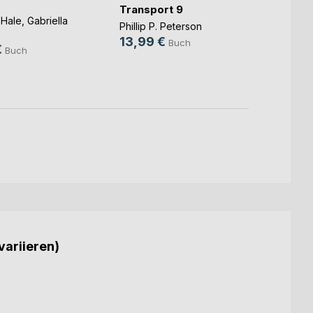
Transport 9
Charlo
 Hale
,
Gabriella
25,0
Phillip P. Peterson
.
13,99 €
9,99
Buch
€
Buch
variieren)