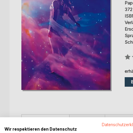
Pap
372
ISB
Ver
Ers
Spr
Sch
Bew
0%
erhä
BESCHREIBUNG
AUTOR/IN
PRESSES
Datenschutzerk
Wir respektieren den Datenschutz