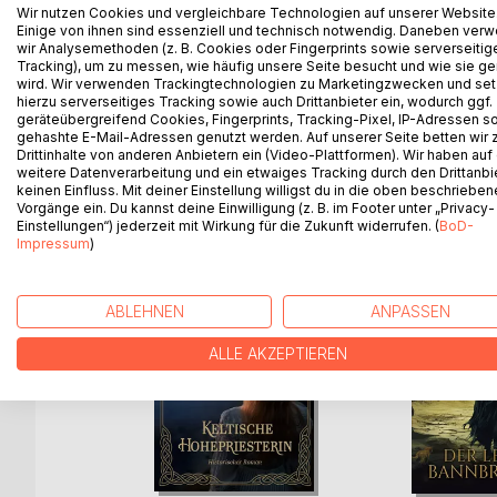
Wenn Licht die Seele trifft, ist ein neuer Fantasy 
Wir nutzen Cookies und vergleichbare Technologien auf unserer Website
Einige von ihnen sind essenziell und technisch notwendig. Daneben ver
Die Welt wird von dunklen Mächten geleitet, welch
wir Analysemethoden (z. B. Cookies oder Fingerprints sowie serverseitig
Stone steht am Anfang ihrer Reise und entdeckt ih
Tracking), um zu messen, wie häufig unsere Seite besucht und wie sie ge
Wettlauf mit der Zeit beginnt.
wird. Wir verwenden Trackingtechnologien zu Marketingzwecken und se
hierzu serverseitiges Tracking sowie auch Drittanbieter ein, wodurch ggf.
geräteübergreifend Cookies, Fingerprints, Tracking-Pixel, IP-Adressen s
gehashte E-Mail-Adressen genutzt werden. Auf unserer Seite betten wir
Drittinhalte von anderen Anbietern ein (Video-Plattformen). Wir haben auf
weitere Datenverarbeitung und ein etwaiges Tracking durch den Drittanbi
WEITERE TITEL BEI
Bo
keinen Einfluss. Mit deiner Einstellung willigst du in die oben beschriebe
Vorgänge ein. Du kannst deine Einwilligung (z. B. im Footer unter „Privacy-
Einstellungen“) jederzeit mit Wirkung für die Zukunft widerrufen. (
BoD-
Impressum
)
ABLEHNEN
ANPASSEN
ALLE AKZEPTIEREN