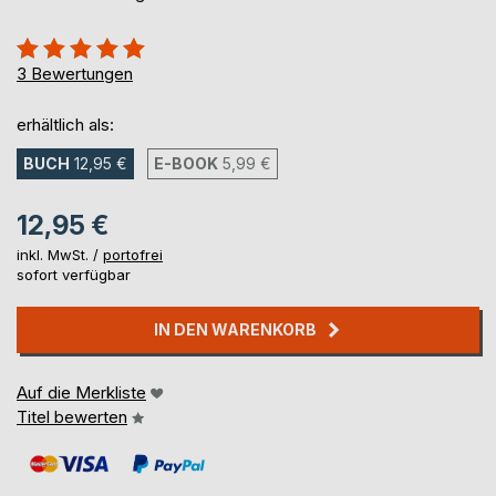
Bewertung::
100%
3
Bewertungen
erhältlich als:
BUCH
12,95 €
E-BOOK
5,99 €
12,95 €
inkl. MwSt. /
portofrei
sofort verfügbar
IN DEN WARENKORB
Auf die Merkliste
Titel bewerten