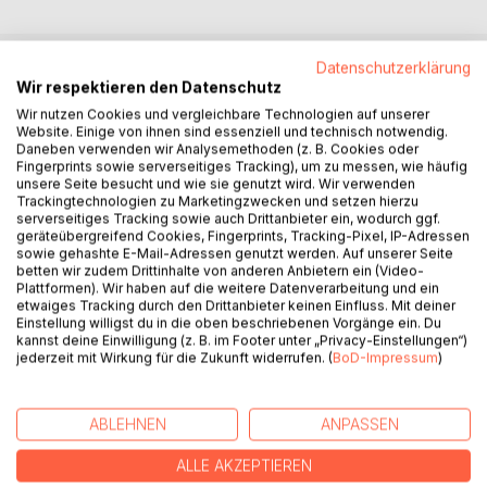
Datenschutzerklärung
Wir respektieren den Datenschutz
BESCHREIBUNG
Wir nutzen Cookies und vergleichbare Technologien auf unserer
Website. Einige von ihnen sind essenziell und technisch notwendig.
Daneben verwenden wir Analysemethoden (z. B. Cookies oder
"Wenn leise Sehnsucht laut wird" erzählt von inneren
Fingerprints sowie serverseitiges Tracking), um zu messen, wie häufig
Umbrüchen, zaghaften Erkenntnissen und dem Mut, der in
unsere Seite besucht und wie sie genutzt wird. Wir verwenden
der Stille wächst.
Trackingtechnologien zu Marketingzwecken und setzen hierzu
serverseitiges Tracking sowie auch Drittanbieter ein, wodurch ggf.
geräteübergreifend Cookies, Fingerprints, Tracking-Pixel, IP-Adressen
Hanna, 32, ist müde vom ständigen Funktionieren. Sie
sowie gehashte E-Mail-Adressen genutzt werden. Auf unserer Seite
glaubt, ihr Leben neu ordnen zu müssen und erkennt erst
betten wir zudem Drittinhalte von anderen Anbietern ein (Video-
spät, dass es nicht die Welt ist, die sich ändern muss,
Plattformen). Wir haben auf die weitere Datenverarbeitung und ein
etwaiges Tracking durch den Drittanbieter keinen Einfluss. Mit deiner
sondern die Stimme in ihr selbst. Zwischen alten
Einstellung willigst du in die oben beschriebenen Vorgänge ein. Du
Notizbüchern, Pflanzen und einer Reise nach Portugal
kannst deine Einwilligung (z. B. im Footer unter „Privacy-Einstellungen“)
beginnt ein stiller Aufbruch.
jederzeit mit Wirkung für die Zukunft widerrufen. (
BoD-Impressum
)
Ein leiser, tiefgründiger Roman über das Heimkehren zu
sich selbst. Für alle, die spüren, dass sich etwas verändern
ABLEHNEN
ANPASSEN
muss und bereit sind, ihrer eigenen Sehnsucht zuzuhören.
ALLE AKZEPTIEREN