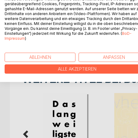
geräteübergreifend Cookies, Fingerprints, Tracking-Pixel, IP-Adressen s
BESCHREIBUNG
AUTOR/IN
PRESSES
gehashte E-Mail-Adressen genutzt werden. Auf unserer Seite betten wir
Drittinhalte von anderen Anbietern ein (Video-Plattformen). Wir haben auf
weitere Datenverarbeitung und ein etwaiges Tracking durch den Drittanbi
Wenn der Himmel nicht weiss, ob er weinen oder l
keinen Einfluss. Mit deiner Einstellung willigst du in die oben beschriebe
Vorgänge ein. Du kannst deine Einwilligung (z. B. im Footer unter „Privacy-
vielleicht doch blau einen der Weisheit ein Stück 
Einstellungen“) jederzeit mit Wirkung für die Zukunft widerrufen. (
BoD-
Impressum
)
Dies ist Band 2 von Texten, die vormals als Blog e
Autors, teils sind es poetische Texte mit stellen
ABLEHNEN
ANPASSEN
ALLE AKZEPTIEREN
WEITERE TITEL BEI
Bo