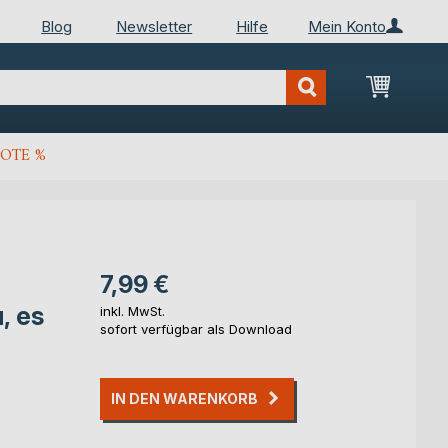
Blog
Newsletter
Hilfe
Mein Konto
Mein Wa
OTE %
7,99 €
, es
inkl. MwSt.
sofort verfügbar als Download
IN DEN WARENKORB