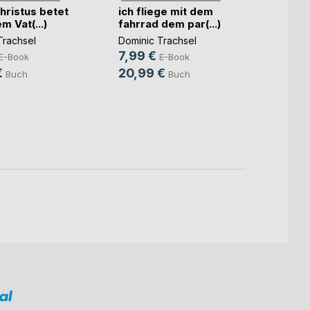
hristus betet
ich fliege mit dem
m Vat(...)
fahrrad dem par(...)
Trachsel
Dominic Trachsel
7,99 €
gopfe
E-Book
E-Book
€
20,99 €
Domini
Buch
Buch
7,99
20,9