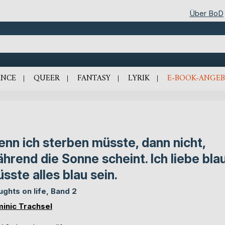
Über BoD
NCE
QUEER
FANTASY
LYRIK
E-BOOK-ANGEB
nn ich sterben müsste, dann nicht,
hrend die Sonne scheint. Ich liebe blau
sste alles blau sein.
ughts on life, Band 2
inic Trachsel