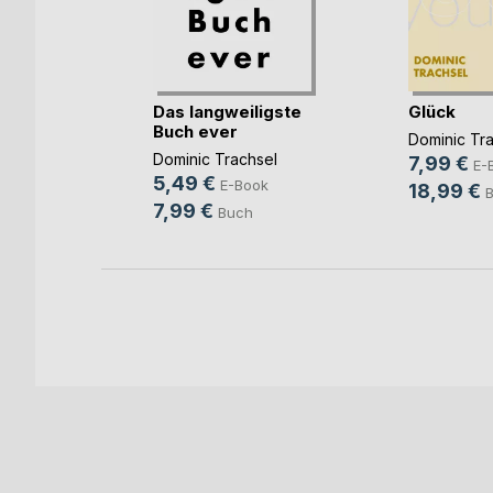
d dein
bs(...)
Das langweiligste
Glück
Buch ever
Dominic Tr
ch
Dominic Trachsel
7,99 €
E-
5,49 €
E-Book
18,99 €
7,99 €
Buch