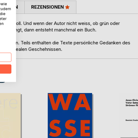
owie
TIMMEN
REZENSIONEN
 zudem
 die
eter
achen soll. Und wenn der Autor nicht weiss, ob grün oder
nen
näher bringt, dann entsteht manchmal ein Buch.
xistierten. Teils enthalten die Texte persönliche Gedanken des
weise surrealen Geschehnissen.
D