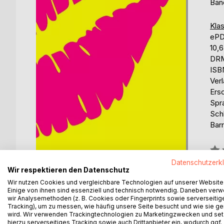
Ban
Klas
eP
10,
DRM
ISB
Ver
Ers
Spr
Sch
Barr
Bew
0%
Datenschutzerk
Wir respektieren den Datenschutz
erhä
Wir nutzen Cookies und vergleichbare Technologien auf unserer Website
Einige von ihnen sind essenziell und technisch notwendig. Daneben ver
wir Analysemethoden (z. B. Cookies oder Fingerprints sowie serverseitig
Tracking), um zu messen, wie häufig unsere Seite besucht und wie sie ge
wird. Wir verwenden Trackingtechnologien zu Marketingzwecken und se
hierzu serverseitiges Tracking sowie auch Drittanbieter ein, wodurch ggf.