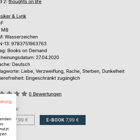
d 2:
thoughts on life
siker & Lyrik
DF
6 MB
: Wasserzeichen
N-13: 9783751963763
lag: Books on Demand
cheinungsdatum: 27.04.2020
ache: Deutsch
lagworte: Liebe, Verzweiflung, Rache, Sterben, Dunkelheit
ierefreiheit: Eingeschränkt zugänglich
ertung::
0
Bewertungen
lärung
ltlich als:
.
wenden
BUCH
27,99 €
E-BOOK
7,99 €
es
nutzt
tzen