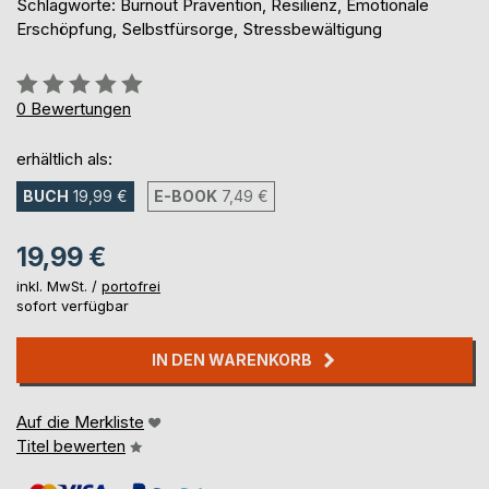
Schlagworte: Burnout Prävention, Resilienz, Emotionale
Erschöpfung, Selbstfürsorge, Stressbewältigung
Bewertung::
0%
0
Bewertungen
erhältlich als:
BUCH
19,99 €
E-BOOK
7,49 €
19,99 €
inkl. MwSt. /
portofrei
sofort verfügbar
IN DEN WARENKORB
Auf die Merkliste
Titel bewerten