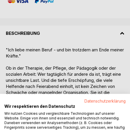
BESCHREIBUNG
"Ich liebe meinen Beruf - und bin trotzdem am Ende meiner
Kräfte."
Ob in der Therapie, der Pflege, der Pädagogik oder der
sozialen Arbeit: Wer tagtäglich für andere da ist, trägt eine
unsichtbare Last. Und die tiefe Erschöpfung, die viele
Helfende nach Feierabend einholt, ist kein Zeichen von
Schwäche oder mangelnder Organisation. Sie ist die
logische Folge eines Nervensystems, das dauerhaft auf
Datenschutzerklärung
"Wachsamkeit" programmiert ist, und von inneren
Wir respektieren den Datenschutz
Antreibern, die das "Für-andere-da-Sein" über die eigenen
Wir nutzen Cookies und vergleichbare Technologien auf unserer
Grenzen stellen.
Website. Einige von ihnen sind essenziell und technisch notwendig.
Daneben verwenden wir Analysemethoden (z. B. Cookies oder
Fingerprints sowie serverseitiges Tracking), um zu messen, wie häufig
Uwe Steinbrecher räumt in diesem fundierten Ratgeber mit