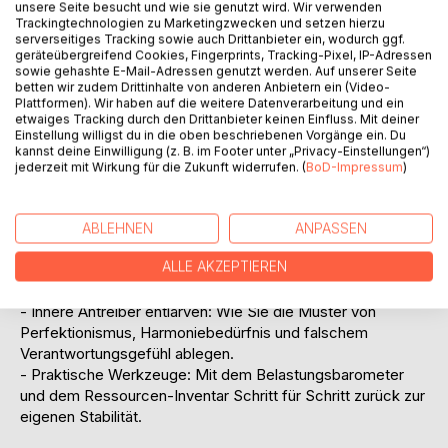
unsere Seite besucht und wie sie genutzt wird. Wir verwenden
dem Tabu auf, dass diejenigen, die beruflich helfen, selbst
Trackingtechnologien zu Marketingzwecken und setzen hierzu
immer stabil sein müssen. Er zeigt praxisnah und frei von
serverseitiges Tracking sowie auch Drittanbieter ein, wodurch ggf.
geräteübergreifend Cookies, Fingerprints, Tracking-Pixel, IP-Adressen
unrealistischen Morgenroutinen, warum gerade die
sowie gehashte E-Mail-Adressen genutzt werden. Auf unserer Seite
Engagiertesten zuerst ausbrennen und wie Mitgefühl müde
betten wir zudem Drittinhalte von anderen Anbietern ein (Video-
machen kann (Compassion Fatigue).
Plattformen). Wir haben auf die weitere Datenverarbeitung und ein
etwaiges Tracking durch den Drittanbieter keinen Einfluss. Mit deiner
Einstellung willigst du in die oben beschriebenen Vorgänge ein. Du
Dieses Buch bietet Ihnen einen konkreten
kannst deine Einwilligung (z. B. im Footer unter „Privacy-Einstellungen“)
Resilienzkompass für den Alltag:
jederzeit mit Wirkung für die Zukunft widerrufen. (
BoD-Impressum
)
- Das Nervensystem verstehen: Warum das biologische
Alarmsystem nach Dienstschluss aktiv bleibt und wie
echtes Abschalten gelingt.
ABLEHNEN
ANPASSEN
- Gesunde Abgrenzung statt emotionaler Erschöpfung: Wie
ALLE AKZEPTIEREN
Sie empathisch bleiben können, ohne die Lasten anderer
mit nach Hause zu nehmen.
- Innere Antreiber entlarven: Wie Sie die Muster von
Perfektionismus, Harmoniebedürfnis und falschem
Verantwortungsgefühl ablegen.
- Praktische Werkzeuge: Mit dem Belastungsbarometer
und dem Ressourcen-Inventar Schritt für Schritt zurück zur
eigenen Stabilität.