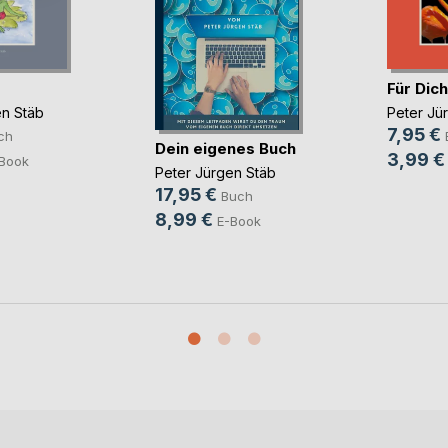
Für Dich
en Stäb
Peter Jü
7,95 €
ch
Dein eigenes Buch
3,99 €
Book
Peter Jürgen Stäb
17,95 €
Buch
8,99 €
E-Book