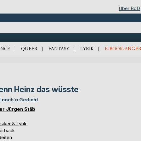
Über BoD
NCE
QUEER
FANTASY
LYRIK
E-BOOK-ANGEB
nn Heinz das wüsste
 noch´n Gedicht
er Jürgen Stäb
siker & Lyrik
erback
Seiten