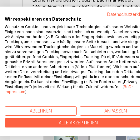
"Wenn Heinz das wüsste!" zaubert Dir ein Lächeln 
Datenschutzerk
Wir respektieren den Datenschutz
Lustige Verse mit passenden Illustrationen erinne
nicht ganz an dessen Genialität herankomme - ab
Wir nutzen Cookies und vergleichbare Technologien auf unserer Website
Einige von ihnen sind essenziell und technisch notwendig. Daneben ver
wir Analysemethoden (z. B. Cookies oder Fingerprints sowie serverseitig
"Wenn Heinz das wüsste"
Tracking), um zu messen, wie häufig unsere Seite besucht und wie sie ge
Tierische Verse und noch´n Gedicht!
wird. Wir verwenden Trackingtechnologien zu Marketingzwecken und se
hierzu serverseitiges Tracking sowie auch Drittanbieter ein, wodurch ggf.
geräteübergreifend Cookies, Fingerprints, Tracking-Pixel, IP-Adressen s
Humorvolle Lyrik, geistreich, leicht zu lesen, mit
gehashte E-Mail-Adressen genutzt werden. Auf unserer Seite betten wir
Drittinhalte von anderen Anbietern ein (Video-Plattformen). Wir haben auf
www.peter-staeb.de
weitere Datenverarbeitung und ein etwaiges Tracking durch den Drittanbi
keinen Einfluss. Mit deiner Einstellung willigst du in die oben beschriebe
Vorgänge ein. Du kannst deine Einwilligung (z. B. im Footer unter „Privacy-
Einstellungen“) jederzeit mit Wirkung für die Zukunft widerrufen. (
BoD-
Impressum
)
WEITERE TITEL BEI
Bo
ABLEHNEN
ANPASSEN
ALLE AKZEPTIEREN