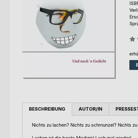
ISB
Ver
Ers
Spr
Bew
0%
erhä
BESCHREIBUNG
AUTOR/IN
PRESSES
Nichts zu lachen? Nichts zu schmunzel? Nichts zu 
Lachen ist die beste Medizin! Lach mal wieder!