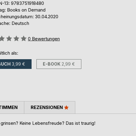
N-13: 9783751918480
lag: Books on Demand
cheinungsdatum: 30.04.2020
ache: Deutsch
ertung::
0
Bewertungen
ltlich als:
BUCH
3,99 €
E-BOOK
2,99 €
TIMMEN
REZENSIONEN
grinsen? Keine Lebensfreude? Das ist traurig!