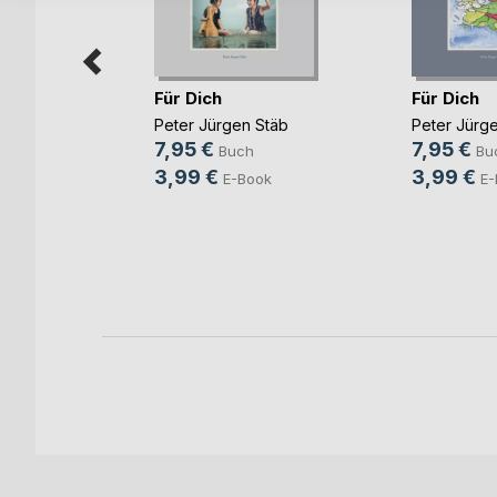
Für Dich
Für Dich
Peter Jürgen Stäb
Peter Jürg
7,95 €
7,95 €
Buch
Bu
r Lyrik
3,99 €
3,99 €
E-Book
E-
n
h