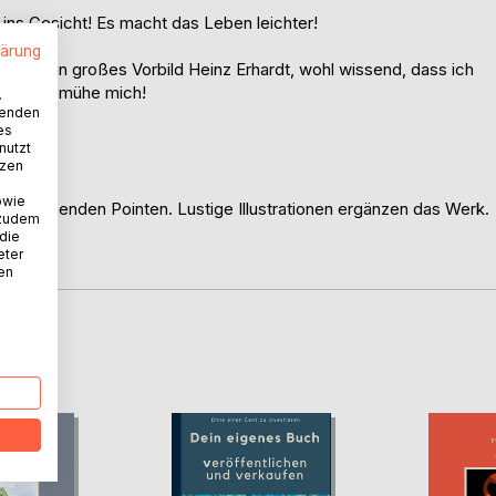
ins Gesicht! Es macht das Leben leichter!
lärung
rn an mein großes Vorbild Heinz Erhardt, wohl wissend, dass ich
er ich bemühe mich!
.
wenden
es
nutzt
tzen
owie
 überraschenden Pointen. Lustige Illustrationen ergänzen das Werk.
 zudem
 die
eter
nen
D