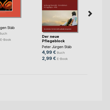
rgen Stäb
Buch
Der neue
Wenn 
E-Book
Pflegeblock
wüss
Peter Jürgen Stäb
Peter 
4,99 €
9,99
Buch
2,99 €
3,99
E-Book