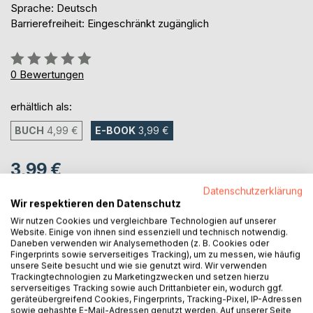
Sprache: Deutsch
Barrierefreiheit: Eingeschränkt zugänglich
Bewertung::
0%
0
Bewertungen
erhältlich als:
BUCH
4,99 €
E-BOOK
3,99 €
3,99 €
inkl. MwSt.
Datenschutzerklärung
sofort verfügbar als Download
Wir respektieren den Datenschutz
Wir nutzen Cookies und vergleichbare Technologien auf unserer
Website. Einige von ihnen sind essenziell und technisch notwendig.
Daneben verwenden wir Analysemethoden (z. B. Cookies oder
IN DEN WARENKORB
Fingerprints sowie serverseitiges Tracking), um zu messen, wie häufig
unsere Seite besucht und wie sie genutzt wird. Wir verwenden
Trackingtechnologien zu Marketingzwecken und setzen hierzu
Auf die Merkliste
serverseitiges Tracking sowie auch Drittanbieter ein, wodurch ggf.
geräteübergreifend Cookies, Fingerprints, Tracking-Pixel, IP-Adressen
Titel bewerten
sowie gehashte E-Mail-Adressen genutzt werden. Auf unserer Seite