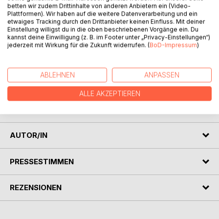
betten wir zudem Drittinhalte von anderen Anbietern ein (Video-
Plattformen). Wir haben auf die weitere Datenverarbeitung und ein
etwaiges Tracking durch den Drittanbieter keinen Einfluss. Mit deiner
Einstellung willigst du in die oben beschriebenen Vorgänge ein. Du
kannst deine Einwilligung (z. B. im Footer unter „Privacy-Einstellungen“)
jederzeit mit Wirkung für die Zukunft widerrufen. (
BoD-Impressum
)
BESCHREIBUNG
ABLEHNEN
ANPASSEN
ALLE AKZEPTIEREN
Sechzehn Gedichte von Matthias Prangel aus den Jahren
2015 - 2020
AUTOR/IN
PRESSESTIMMEN
REZENSIONEN