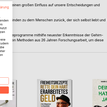
ld so einen großen Einfluss auf unsere Entscheidungen und
lärung
.
n und finden zu dem Menschen zurück, der sich selbst liebt und
wenden
es
nutzt
tzen
Sabotageprogramme mithilfe neuester Erkenntnisse der Gehirn-
owie
wirksamsten Methoden aus 26 Jahren Forschungsarbeit, um diese
 zudem
 die
eter
nen
D