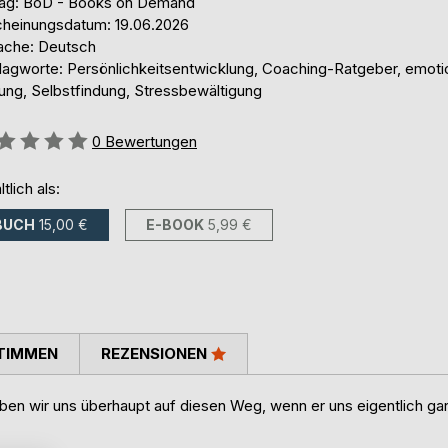
lag: BoD - Books on Demand
cheinungsdatum: 19.06.2026
ache: Deutsch
lagworte: Persönlichkeitsentwicklung, Coaching-Ratgeber, emoti
lung, Selbstfindung, Stressbewältigung
ertung::
0
Bewertungen
ltlich als:
BUCH
15,00 €
E-BOOK
5,99 €
TIMMEN
REZENSIONEN
ben wir uns überhaupt auf diesen Weg, wenn er uns eigentlich ga