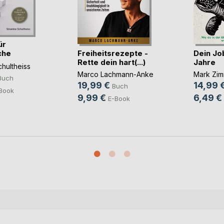
ür
Freiheitsrezepte -
Dein Job
che
Rette dein hart(...)
Jahre
hultheiss
Marco Lachmann-Anke
Mark Zi
Buch
19,99 €
14,99 
Buch
Book
9,99 €
6,49 €
E-Book