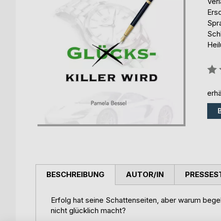
Ver
Ers
Spr
Sch
Hei
Bew
0%
erhä
BESCHREIBUNG
AUTOR/IN
PRESSES
Erfolg hat seine Schattenseiten, aber warum bege
nicht glücklich macht?