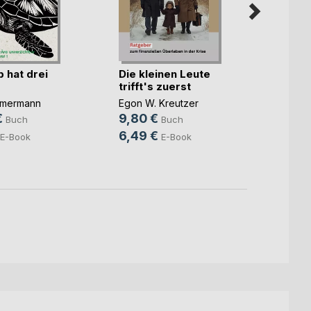
 hat drei
Die kleinen Leute
Mein 
trifft's zuerst
und j
mmermann
Egon W. Kreutzer
Hans-P
Zimme
€
9,80 €
Buch
Buch
14,9
6,49 €
E-Book
E-Book
7,99