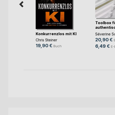
Toolbox f
atgeber
authentis
i(...)
Führung
Konkurrenzlos mit KI
Séverine Sc
20,90 €
Chris Steiner
h
19,90 €
6,49 €
Buch
E-