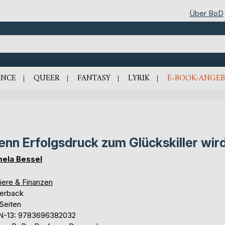
Über BoD
NCE
QUEER
FANTASY
LYRIK
E-BOOK-ANGEB
nn Erfolgsdruck zum Glückskiller wir
ela Bessel
iere & Finanzen
erback
Seiten
N-13: 9783696382032