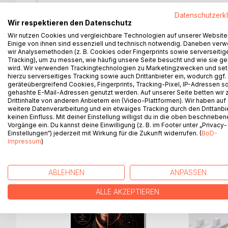
Wieso haben unsere Vergangenheit und unser Umfe
Datenschutzerk
unser gesamtes Leben?
Wir respektieren den Datenschutz
Wir nutzen Cookies und vergleichbare Technologien auf unserer Website
Wie erschaffen wir uns ein selbstbestimmtes Lebe
Einige von ihnen sind essenziell und technisch notwendig. Daneben ver
wir Analysemethoden (z. B. Cookies oder Fingerprints sowie serverseitig
erfüllt ist?
Tracking), um zu messen, wie häufig unsere Seite besucht und wie sie ge
wird. Wir verwenden Trackingtechnologien zu Marketingzwecken und se
Dieses Buch entschlüsselt die Ursachen unserer 
hierzu serverseitiges Tracking sowie auch Drittanbieter ein, wodurch ggf.
geräteübergreifend Cookies, Fingerprints, Tracking-Pixel, IP-Adressen s
und Ahnenforschung. Gleichzeitig liefert es die 
gehashte E-Mail-Adressen genutzt werden. Auf unserer Seite betten wir
Blockaden endgültig zu lösen.
Drittinhalte von anderen Anbietern ein (Video-Plattformen). Wir haben auf
weitere Datenverarbeitung und ein etwaiges Tracking durch den Drittanbi
keinen Einfluss. Mit deiner Einstellung willigst du in die oben beschriebe
Vorgänge ein. Du kannst deine Einwilligung (z. B. im Footer unter „Privacy-
Einstellungen“) jederzeit mit Wirkung für die Zukunft widerrufen. (
BoD-
WEITERE TITEL BEI
Bo
Impressum
)
ABLEHNEN
ANPASSEN
ALLE AKZEPTIEREN