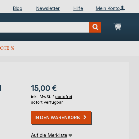
Blog
Newsletter
Hilfe
Mein Konto
Mein Wa
OTE %
d
15,00 €
inkl. MwSt. /
portofrei
sofort verfügbar
IN DEN WARENKORB
Auf die Merkliste