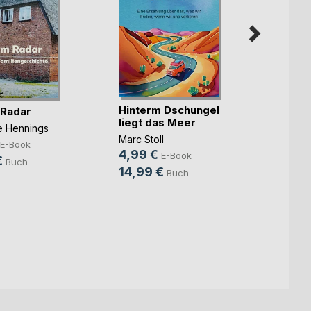
Hinterm Dschungel
Die ka
 Radar
liegt das Meer
Benjam
ne Hennings
Marc Stoll
7,99
E-Book
4,99 €
E-Book
10,9
€
Buch
14,99 €
Buch