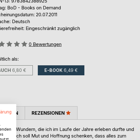
N-13: 9783842388925
lag: BoD - Books on Demand
cheinungsdatum: 20.07.2011
ache: Deutsch
ierefreiheit: Eingeschränkt zugänglich
ertung::
0
Bewertungen
ltlich als:
BUCH
6,80 €
E-BOOK
6,49 €
lärung
TIMMEN
REZENSIONEN
.
 großen Wundern, die ich im Laufe der Jahre erleben durfte und
wenden
es
 Das Buch soll Mut und Hoffnung schenken, dass alles zum
nutzt