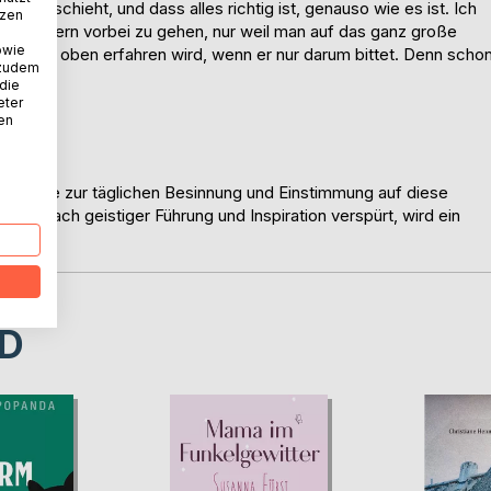
ise geschieht, und dass alles richtig ist, genauso wie es ist. Ich
tzen
en Wundern vorbei zu gehen, nur weil man auf das ganz große
owie
lfe von oben erfahren wird, wenn er nur darum bittet. Denn scho
 zudem
 die
eter
nen
ine Hilfe zur täglichen Besinnung und Einstimmung auf diese
nis nach geistiger Führung und Inspiration verspürt, wird ein
ern.
D