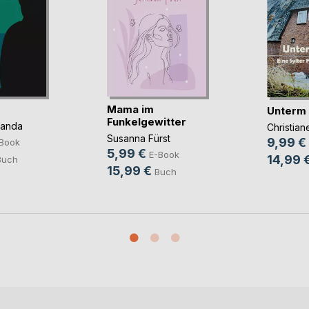
Mama im
Unterm
Funkelgewitter
panda
Christia
Susanna Fürst
9,99 €
Book
5,99 €
E-Book
14,99 
Buch
15,99 €
Buch