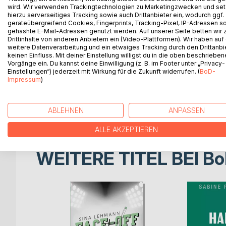
richtigen Zeitpunkt und auf die perfekte Art und We
wird. Wir verwenden Trackingtechnologien zu Marketingzwecken und se
möchte jedem ans Herz legen, nicht an den klein
hierzu serverseitiges Tracking sowie auch Drittanbieter ein, wodurch ggf.
geräteübergreifend Cookies, Fingerprints, Tracking-Pixel, IP-Adressen s
Wunder wartet und ich weiß, dass jeder von uns Hi
gehashte E-Mail-Adressen genutzt werden. Auf unserer Seite betten wir
in der Bibel steht geschrieben:
Drittinhalte von anderen Anbietern ein (Video-Plattformen). Wir haben auf
weitere Datenverarbeitung und ein etwaiges Tracking durch den Drittanbi
keinen Einfluss. Mit deiner Einstellung willigst du in die oben beschriebe
suchet und ihr werdet finden
Vorgänge ein. Du kannst deine Einwilligung (z. B. im Footer unter „Privacy-
klopfet an und es wird euch aufgetan.
Einstellungen“) jederzeit mit Wirkung für die Zukunft widerrufen. (
BoD-
Impressum
)
Das „Engelgeflüster“ im Anhang des Buches soll e
Wunderwelt sein. Immer, wenn der Leser das Bedürf
Engel herbeieilen, um ihm eine Botschaft zuzuflüst
ABLEHNEN
ANPASSEN
ALLE AKZEPTIEREN
WEITERE TITEL BEI
Bo