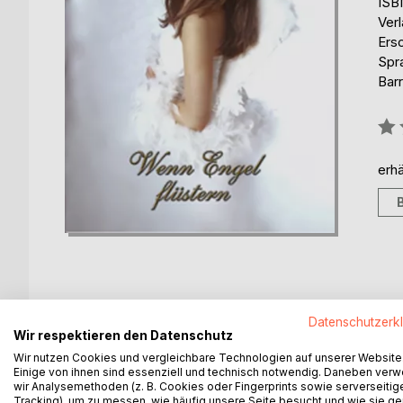
ISB
Ver
Ers
Spr
Barr
Bew
0%
erhä
Datenschutzerk
BESCHREIBUNG
AUTOR/IN
PRESSES
Wir respektieren den Datenschutz
Wir nutzen Cookies und vergleichbare Technologien auf unserer Website
„Wenn Engel flüstern“ erzählt von den kleinen und
Einige von ihnen sind essenziell und technisch notwendig. Daneben ver
wir Analysemethoden (z. B. Cookies oder Fingerprints sowie serverseitig
deren Geschenk ich mit dem Leser teilen möchte.
Tracking), um zu messen, wie häufig unsere Seite besucht und wie sie ge