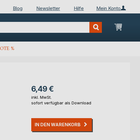
Blog
Newsletter
Hilfe
Mein Konto
Mein Wa
OTE %
6,49 €
inkl. MwSt.
sofort verfügbar als Download
IN DEN WARENKORB