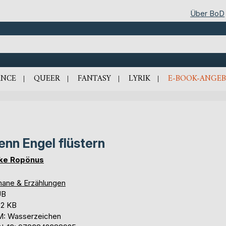
Über BoD
NCE
QUEER
FANTASY
LYRIK
E-BOOK-ANGEB
nn Engel flüstern
ke Ropönus
ane & Erzählungen
UB
,2 KB
: Wasserzeichen