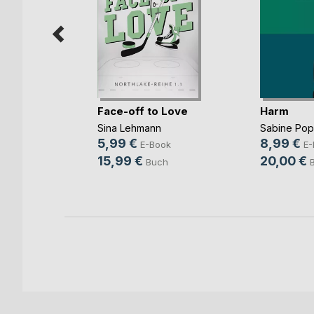
mme im
Face-off to Love
Harm
Sina Lehmann
Sabine Po
ok
5,99 €
8,99 €
E-Book
E-
h
15,99 €
20,00 €
Buch