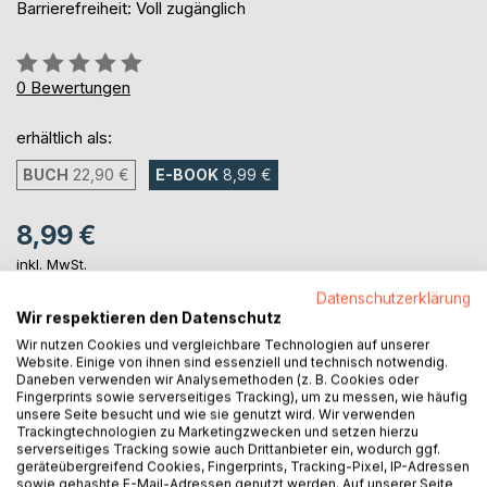
Barrierefreiheit: Voll zugänglich
Bewertung::
0%
0
Bewertungen
erhältlich als:
BUCH
22,90 €
E-BOOK
8,99 €
8,99 €
inkl. MwSt.
sofort verfügbar als Download
Datenschutzerklärung
Wir respektieren den Datenschutz
Wir nutzen Cookies und vergleichbare Technologien auf unserer
IN DEN WARENKORB
Website. Einige von ihnen sind essenziell und technisch notwendig.
Daneben verwenden wir Analysemethoden (z. B. Cookies oder
Fingerprints sowie serverseitiges Tracking), um zu messen, wie häufig
unsere Seite besucht und wie sie genutzt wird. Wir verwenden
Auf die Merkliste
Trackingtechnologien zu Marketingzwecken und setzen hierzu
Titel bewerten
serverseitiges Tracking sowie auch Drittanbieter ein, wodurch ggf.
geräteübergreifend Cookies, Fingerprints, Tracking-Pixel, IP-Adressen
sowie gehashte E-Mail-Adressen genutzt werden. Auf unserer Seite