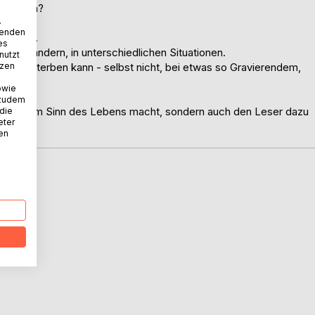
wünschen?
.
wenden
ehört...
es
chen Ländern, in unterschiedlichen Situationen.
nutzt
nicht sterben kann - selbst nicht, bei etwas so Gravierendem,
tzen
owie
 zudem
he nach dem Sinn des Lebens macht, sondern auch den Leser dazu
 die
eter
nen
D