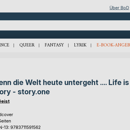
Über BoD
NCE
QUEER
FANTASY
LYRIK
E-BOOK-ANGEB
nn die Welt heute untergeht .... Life is
ory - story.one
Geist
dcover
Seiten
N-13: 9783711591562