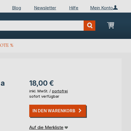
Blog
Newsletter
Hilfe
Mein Konto
Mein Wa
OTE %
 a
18,00 €
inkl. MwSt. /
portofrei
sofort verfügbar
IN DEN WARENKORB
Auf die Merkliste