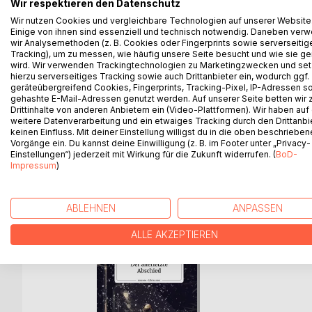
Wir respektieren den Datenschutz
... was würdest du dir dann noch ein letztes Mal 
Wir nutzen Cookies und vergleichbare Technologien auf unserer Website
Einige von ihnen sind essenziell und technisch notwendig. Daneben ver
Viel zu oft habe ich diese Frage in meinem Leben g
wir Analysemethoden (z. B. Cookies oder Fingerprints sowie serverseitig
Von unterschiedlichen Personen, aus unterschiedli
Tracking), um zu messen, wie häufig unsere Seite besucht und wie sie ge
Aber was antwortet man darauf, wenn man einfach 
wird. Wir verwenden Trackingtechnologien zu Marketingzwecken und se
hierzu serverseitiges Tracking sowie auch Drittanbieter ein, wodurch ggf.
wie einem Weltuntergang?
geräteübergreifend Cookies, Fingerprints, Tracking-Pixel, IP-Adressen s
gehashte E-Mail-Adressen genutzt werden. Auf unserer Seite betten wir
Eine Geschichte, die sich nicht nur auf die Suc
Drittinhalte von anderen Anbietern ein (Video-Plattformen). Wir haben auf
weitere Datenverarbeitung und ein etwaiges Tracking durch den Drittanbi
anregt, über sein eigenes Leben zu reflektieren.
keinen Einfluss. Mit deiner Einstellung willigst du in die oben beschriebe
Vorgänge ein. Du kannst deine Einwilligung (z. B. im Footer unter „Privacy-
Einstellungen“) jederzeit mit Wirkung für die Zukunft widerrufen. (
BoD-
Impressum
)
WEITERE TITEL BEI
Bo
ABLEHNEN
ANPASSEN
ALLE AKZEPTIEREN