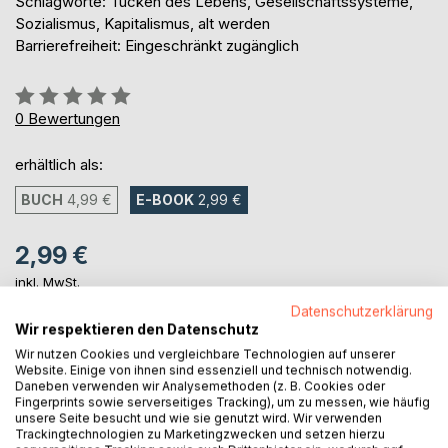
Schlagworte: Tücken des Lebens, Gesellschaftssysteme,
Sozialismus, Kapitalismus, alt werden
Barrierefreiheit: Eingeschränkt zugänglich
Bewertung::
0%
0
Bewertungen
erhältlich als:
BUCH
4,99 €
E-BOOK
2,99 €
2,99 €
inkl. MwSt.
sofort verfügbar als Download
Datenschutzerklärung
Wir respektieren den Datenschutz
Wir nutzen Cookies und vergleichbare Technologien auf unserer
IN DEN WARENKORB
Website. Einige von ihnen sind essenziell und technisch notwendig.
Daneben verwenden wir Analysemethoden (z. B. Cookies oder
Fingerprints sowie serverseitiges Tracking), um zu messen, wie häufig
unsere Seite besucht und wie sie genutzt wird. Wir verwenden
Auf die Merkliste
Trackingtechnologien zu Marketingzwecken und setzen hierzu