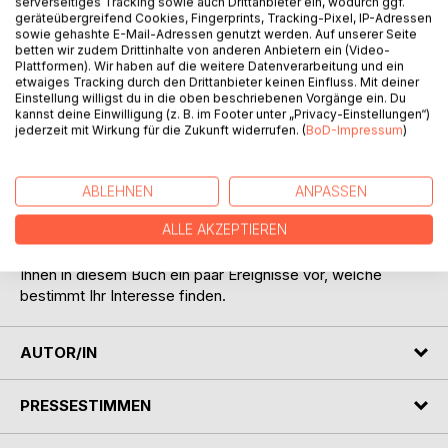
Titel bewerten
serverseitiges Tracking sowie auch Drittanbieter ein, wodurch ggf.
geräteübergreifend Cookies, Fingerprints, Tracking-Pixel, IP-Adressen
sowie gehashte E-Mail-Adressen genutzt werden. Auf unserer Seite
betten wir zudem Drittinhalte von anderen Anbietern ein (Video-
Plattformen). Wir haben auf die weitere Datenverarbeitung und ein
etwaiges Tracking durch den Drittanbieter keinen Einfluss. Mit deiner
Einstellung willigst du in die oben beschriebenen Vorgänge ein. Du
kannst deine Einwilligung (z. B. im Footer unter „Privacy-Einstellungen“)
jederzeit mit Wirkung für die Zukunft widerrufen. (
BoD-Impressum
)
BESCHREIBUNG
ABLEHNEN
ANPASSEN
Das Leben in drei unterschiedlichen
ALLE AKZEPTIEREN
Gesellschaftssystemen verlangt den Menschen viel ab. Um
ihnen einen kleinen Eindruck davon zu vermitteln, stelle ich
Ihnen in diesem Buch ein paar Ereignisse vor, welche
bestimmt Ihr Interesse finden.
AUTOR/IN
PRESSESTIMMEN