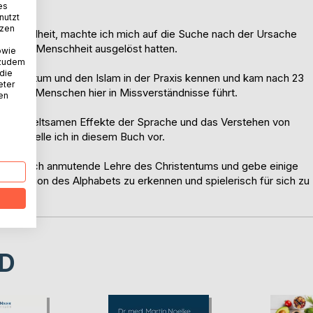
es
nutzt
tzen
iner Kindheit, machte ich mich auf die Suche nach der Ursache
chte der Menschheit ausgelöst hatten.
owie
 zudem
 die
hristentum und den Islam in der Praxis kennen und kam nach 23
eter
die uns Menschen hier in Missverständnisse führt.
nen
en, die seltsamen Effekte der Sprache und das Verstehen von
ken stelle ich in diesem Buch vor.
ie mystisch anmutende Lehre des Christentums und gebe einige
e Dimension des Alphabets zu erkennen und spielerisch für sich zu
D