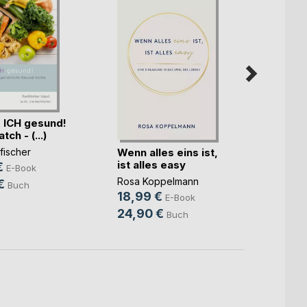
 ICH gesund!
Rückv
ch - (...)
Wenn alles eins ist,
Waltra
fischer
ist alles easy
9,99
€
E-Book
Rosa Koppelmann
24,9
€
Buch
18,99 €
E-Book
24,90 €
Buch