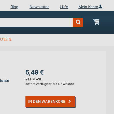
Blog
Newsletter
Hilfe
Mein Konto
Mein Wa
OTE %
5,49 €
inkl. MwSt.
Reise
sofort verfügbar als Download
IN DEN WARENKORB