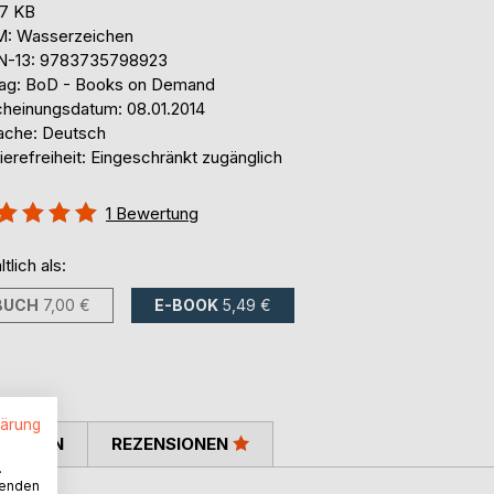
,7 KB
: Wasserzeichen
N-13: 9783735798923
lag: BoD - Books on Demand
cheinungsdatum: 08.01.2014
ache: Deutsch
ierefreiheit: Eingeschränkt zugänglich
ertung::
1
Bewertung
%
ltlich als:
BUCH
7,00 €
E-BOOK
5,49 €
lärung
TIMMEN
REZENSIONEN
.
wenden