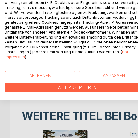
Wenn die Liebe sich im Wort verliert
wir Analysemethoden (z. B. Cookies oder Fingerprints sowie serverseitig
Tracking), um zu messen, wie häufig unsere Seite besucht und wie sie ge
wird. Wir verwenden Trackingtechnologien zu Marketingzwecken und se
Ausgelöst durch eine persönliche Erfahrung in me
hierzu serverseitiges Tracking sowie auch Drittanbieter ein, wodurch ggf.
des Unfriedens, den die Religionen in der Geschi
geräteübergreifend Cookies, Fingerprints, Tracking-Pixel, IP-Adressen s
gehashte E-Mail-Adressen genutzt werden. Auf unserer Seite betten wir
Drittinhalte von anderen Anbietern ein (Video-Plattformen). Wir haben auf
Ich lernte den Buddhismus, den Hinduismus, das C
weitere Datenverarbeitung und ein etwaiges Tracking durch den Drittanbi
Jahren zu dem Ergebnis, dass es die Sprache ist, 
keinen Einfluss. Mit deiner Einstellung willigst du in die oben beschriebe
Vorgänge ein. Du kannst deine Einwilligung (z. B. im Footer unter „Privacy-
Einstellungen“) jederzeit mit Wirkung für die Zukunft widerrufen. (
BoD-
Ich lernte Techniken kennen, die uns helfen könn
Impressum
)
Sprache anders als gewohnt zu erleben. Die Techni
In diesem Buch führe ich Sie spielerisch durch d
ABLEHNEN
ANPASSEN
praktische Beispiele, die Ihnen helfen können, di
nutzen.
ALLE AKZEPTIEREN
WEITERE TITEL BEI
Bo