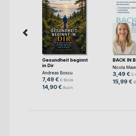
Wasser
Gesundheit beginnt
BACK IN 
e
in Dir
Nicola Maie
ook
Andreas Boscu
3,49 €
E-
h
7,49 €
E-Book
15,99 €
B
14,90 €
Buch