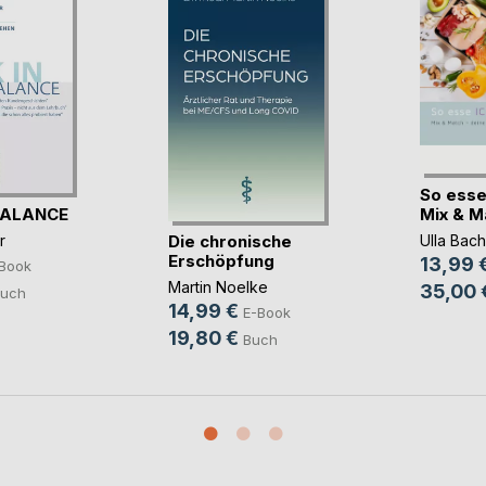
So esse
BALANCE
Mix & Mat
Die chronische
r
Ulla Bach
Erschöpfung
13,99 
Book
Martin Noelke
35,00 
uch
14,99 €
E-Book
19,80 €
Buch