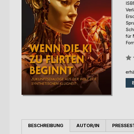
ISB
Ver
Ers
Spr
Sch
für 
For
Bew
0%
erhä
BESCHREIBUNG
AUTOR/IN
PRESSES