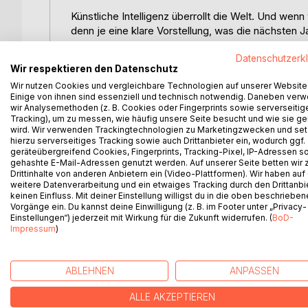
Künstliche Intelligenz überrollt die Welt. Und we
denn je eine klare Vorstellung, was die nächsten 
wäre da nicht naheliegender, als sich mit der KI se
Datenschutzerk
philosophischen, gesellschaftlichen, politischen u
Wir respektieren den Datenschutz
stellen. Die Zukunftsdialoge mit KILA, der kluge
Wir nutzen Cookies und vergleichbare Technologien auf unserer Website
KI besser verstehen zu lernen, um mit ihr besser 
Einige von ihnen sind essenziell und technisch notwendig. Daneben ver
aber überraschend und unterhaltsam. Wir sprech
wir Analysemethoden (z. B. Cookies oder Fingerprints sowie serverseitig
Apokalypse, über Golf, eine gute Kaffeestunde un
Tracking), um zu messen, wie häufig unsere Seite besucht und wie sie ge
wird. Wir verwenden Trackingtechnologien zu Marketingzwecken und se
auch. Das Buch zeigt eindrücklich, wie "klug" sy
hierzu serverseitiges Tracking sowie auch Drittanbieter ein, wodurch ggf.
wenn die KI meine eigene Identität in allen Belang
geräteübergreifend Cookies, Fingerprints, Tracking-Pixel, IP-Adressen s
was wir je besprochen haben und das Gespräch in ei
gehashte E-Mail-Adressen genutzt werden. Auf unserer Seite betten wir
Drittinhalte von anderen Anbietern ein (Video-Plattformen). Wir haben auf
Leben auch wünsche. Der persönliche AI-Agent - er 
weitere Datenverarbeitung und ein etwaiges Tracking durch den Drittanbi
synthetischen Klugheit, wobei ich mich frage, ob 
keinen Einfluss. Mit deiner Einstellung willigst du in die oben beschriebe
müssen.
Vorgänge ein. Du kannst deine Einwilligung (z. B. im Footer unter „Privacy-
Einstellungen“) jederzeit mit Wirkung für die Zukunft widerrufen. (
BoD-
Impressum
)
WEITERE TITEL BEI
Bo
ABLEHNEN
ANPASSEN
ALLE AKZEPTIEREN