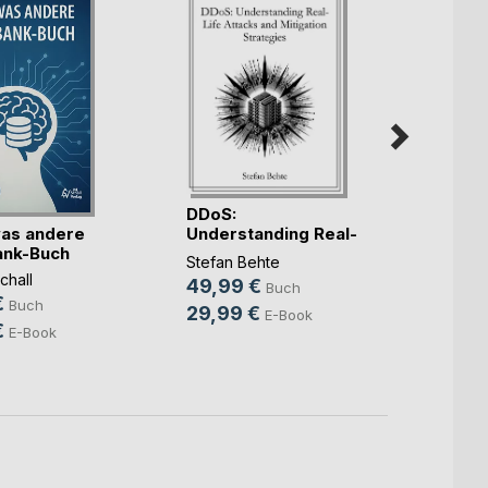
DDoS:
as andere
KI fü
Understanding Real-
ank-Buch
Juris
Life Atta(...)
Stefan Behte
chall
Marco
49,99 €
Buch
€
59,9
Buch
29,99 €
E-Book
€
46,9
E-Book