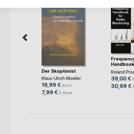
e simple
Frequenc
Handbook 
demy
Monit(...)
Der Skoptimist
Roland Pro
ch
39,00 €
Klaus-Ulrich Moeller
19,99 €
30,99 €
Buch
7,99 €
E-Book