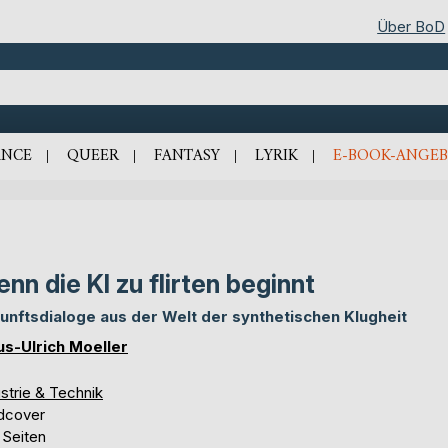
Über BoD
NCE
QUEER
FANTASY
LYRIK
E-BOOK-ANGEB
nn die KI zu flirten beginnt
unftsdialoge aus der Welt der synthetischen Klugheit
us-Ulrich Moeller
strie & Technik
dcover
 Seiten