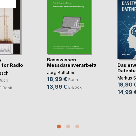
y
Basiswissen
Das etw
for Radio
Messdatenverarbeitung
Datenb
Jörg Böttcher
esch
Markus S
18,99 €
Buch
Buch
19,90 
13,99 €
E-Book
E-Book
14,99 