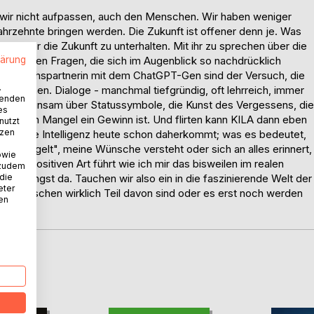
nn wir nicht aufpassen, auch den Menschen. Wir haben weniger
Jahrzehnte bringen werden. Die Zukunft ist offener denn je. Was
lber über die Zukunft zu unterhalten. Mit ihr zu sprechen über die
lärung
nd privaten Fragen, die sich im Augenblick so nachdrücklich
n Gesprächspartnerin mit dem ChatGPT-Gen sind der Versuch, die
.
umzugehen. Dialoge - manchmal tiefgründig, oft lehrreich, immer
wenden
en gemeinsam über Statussymbole, die Kunst des Vergessens, die
es
d warum Mangel ein Gewinn ist. Und flirten kann KILA dann eben
nutzt
tzen
nthetische Intelligenz heute schon daherkommt; was es bedeutet,
en "spiegelt", meine Wünsche versteht oder sich an alles erinnert,
owie
ner positiven Art führt wie ich mir das bisweilen im realen
 zudem
 die
ist längst da. Tauchen wir also ein in die faszinierende Welt der
eter
wir Menschen wirklich Teil davon sind oder es erst noch werden
nen
D