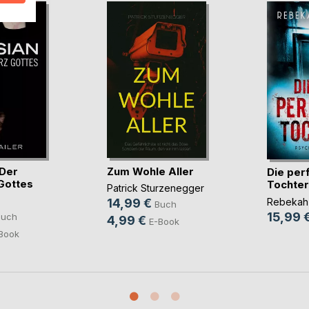
 Der
Zum Wohle Aller
Die per
Gottes
Tochter
Patrick Sturzenegger
Rebekah
14,99 €
Buch
15,99 
Buch
4,99 €
E-Book
Book