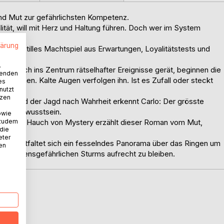
nd Mut zur gefährlichsten Kompetenz.
lität, will mit Herz und Haltung führen. Doch wer im System
lärung
 in ein stilles Machtspiel aus Erwartungen, Loyalitätstests und
.
plötzlich ins Zentrum rätselhafter Ereignisse gerät, beginnen die
wenden
hwimmen. Kalte Augen verfolgen ihn. Ist es Zufall oder steckt
es
nutzt
tzen
en und der Jagd nach Wahrheit erkennt Carlo: Der grösste
genen Bewusstsein.
owie
 zudem
 einem Hauch von Mystery erzählt dieser Roman vom Mut,
 die
eter
len entfaltet sich ein fesselndes Panorama über das Ringen um
nen
ines lebensgefährlichen Sturms aufrecht zu bleiben.
D