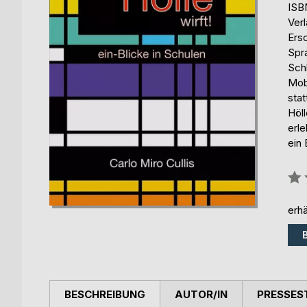
ISB
Ver
Ers
Spr
Schl
Mob
stat
Höll
erl
ein 
Bew
0%
erhä
BESCHREIBUNG
AUTOR/IN
PRESSES