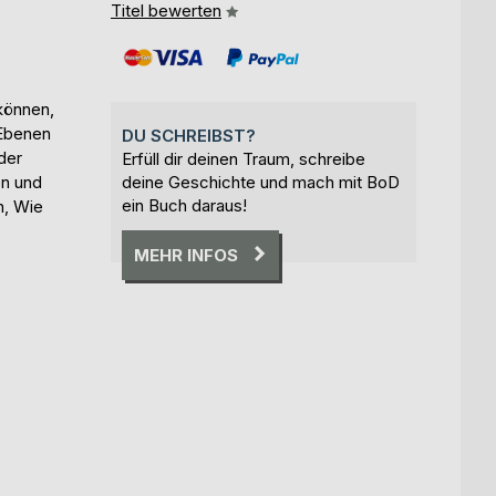
Titel bewerten
können,
 Ebenen
DU SCHREIBST?
 der
Erfüll dir deinen Traum, schreibe
en und
deine Geschichte und mach mit BoD
ein Buch daraus!
n, Wie
MEHR INFOS