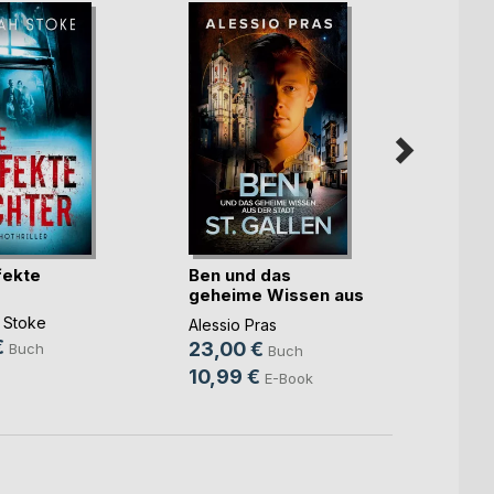
Hochz
fekte
Ben und das
Todes
geheime Wissen aus
der(...)
Evelyn
 Stoke
Alessio Pras
15,9
€
23,00 €
Buch
Buch
10,99 €
E-Book