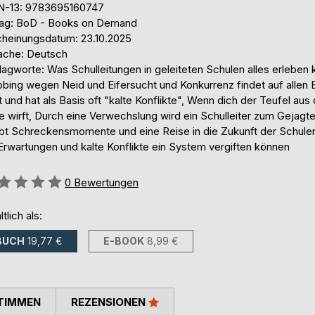
N-13: 9783695160747
lag: BoD - Books on Demand
cheinungsdatum: 23.10.2025
ache: Deutsch
agworte: Was Schulleitungen in geleiteten Schulen alles erleben 
bing wegen Neid und Eifersucht und Konkurrenz findet auf allen
t und hat als Basis oft "kalte Konflikte", Wenn dich der Teufel aus
e wirft, Durch eine Verwechslung wird ein Schulleiter zum Gejagt
ebt Schreckensmomente und eine Reise in die Zukunft der Schule
Erwartungen und kalte Konflikte ein System vergiften können
ertung::
0
Bewertungen
ltlich als:
BUCH
19,77 €
E-BOOK
8,99 €
TIMMEN
REZENSIONEN