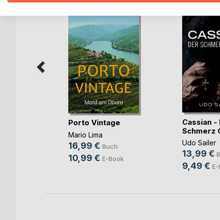
n
Cassian -
Porto Vintage
Schmerz 
enberger
Mario Lima
Udo Sailer
16,99 €
ch
Buch
13,99 €
10,99 €
ok
E-Book
9,49 €
E-