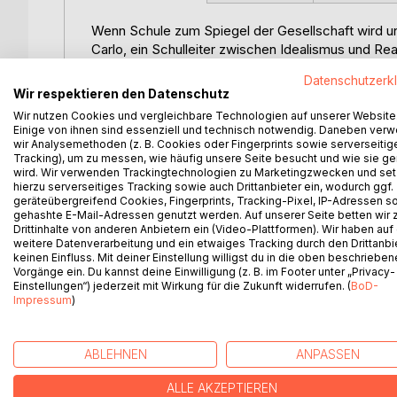
Wenn Schule zum Spiegel der Gesellschaft wird u
Carlo, ein Schulleiter zwischen Idealismus und Rea
Fragen stellt, wird schnell selbst zur Frage.
Datenschutzerk
Was als engagierte Vision beginnt, verwandelt sich
Wir respektieren den Datenschutz
subtilem Widerstand.
Wir nutzen Cookies und vergleichbare Technologien auf unserer Website
Als Carlo durch eine verhängnisvolle Verwechslung 
Einige von ihnen sind essenziell und technisch notwendig. Daneben ver
Grenzen zwischen Traum und Wirklichkeit zu versc
wir Analysemethoden (z. B. Cookies oder Fingerprints sowie serverseitig
Tracking), um zu messen, wie häufig unsere Seite besucht und wie sie ge
mehr dahinter?
wird. Wir verwenden Trackingtechnologien zu Marketingzwecken und se
Gefangen zwischen Erwartungen, Missverständniss
hierzu serverseitiges Tracking sowie auch Drittanbieter ein, wodurch ggf.
Kampf findet nicht draussen statt, sondern im ei
geräteübergreifend Cookies, Fingerprints, Tracking-Pixel, IP-Adressen s
gehashte E-Mail-Adressen genutzt werden. Auf unserer Seite betten wir
Mit feinem Humor, psychologischem Tiefgang und
Drittinhalte von anderen Anbietern ein (Video-Plattformen). Wir haben auf
menschlich zu bleiben, wenn Systeme versagen.
weitere Datenverarbeitung und ein etwaiges Tracking durch den Drittanbi
Zwischen Teamzimmer, Supervision und Machtspie
keinen Einfluss. Mit deiner Einstellung willigst du in die oben beschriebe
Wahrheit, Verantwortung und die Kunst, inmitten e
Vorgänge ein. Du kannst deine Einwilligung (z. B. im Footer unter „Privacy-
Einstellungen“) jederzeit mit Wirkung für die Zukunft widerrufen. (
BoD-
Impressum
)
WEITERE TITEL BEI
Bo
ABLEHNEN
ANPASSEN
ALLE AKZEPTIEREN