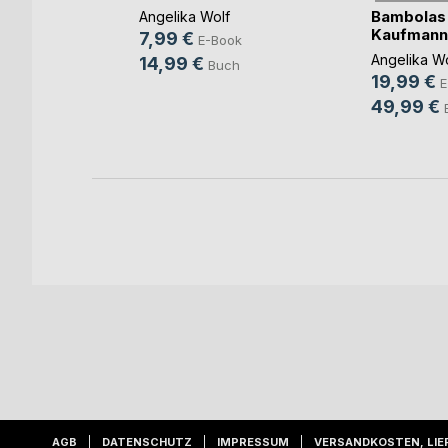
Bambolas 
Angelika Wolf
ie
Kaufmann
7,99 €
E-Book
und
Angelika Wo
14,99 €
Buch
19,99 €
E
ok
49,99 €
ch
AGB
DATENSCHUTZ
IMPRESSUM
VERSANDKOSTEN, LIE