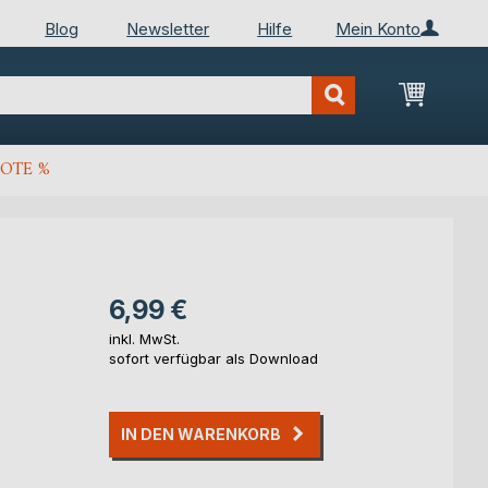
Blog
Newsletter
Hilfe
Mein Konto
Mein Wa
OTE %
6,99 €
inkl. MwSt.
sofort verfügbar als Download
IN DEN WARENKORB