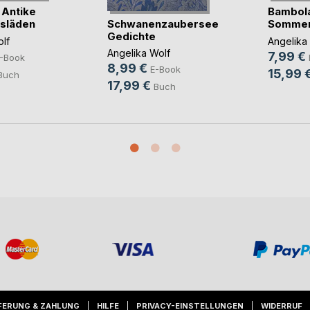
Antike
Bambol
Schwanenzauberseele
släden
Sommer
Gedichte
lf
Angelika
Angelika Wolf
7,99 €
-Book
8,99 €
E-Book
15,99 
Buch
17,99 €
Buch
FERUNG & ZAHLUNG
HILFE
PRIVACY-EINSTELLUNGEN
WIDERRUF