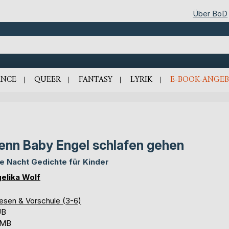
Über BoD
NCE
QUEER
FANTASY
LYRIK
E-BOOK-ANGEB
nn Baby Engel schlafen gehen
e Nacht Gedichte für Kinder
elika Wolf
lesen & Vorschule (3-6)
UB
 MB