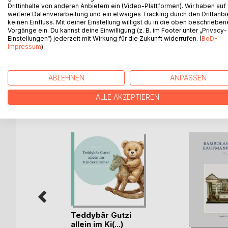
Ich würde euch gerne mit meinen Gute Nacht Gedi
Drittinhalte von anderen Anbietern ein (Video-Plattformen). Wir haben auf
weitere Datenverarbeitung und ein etwaiges Tracking durch den Drittanbi
wunderbare Nacht begleiten. Es handelt sich um 2
keinen Einfluss. Mit deiner Einstellung willigst du in die oben beschriebe
einfache Gedichte.
Vorgänge ein. Du kannst deine Einwilligung (z. B. im Footer unter „Privacy-
Dazu gibt es entzückende Fotos von kleinen Baby
Einstellungen“) jederzeit mit Wirkung für die Zukunft widerrufen. (
BoD-
Impressum
)
die sicher euer Herz berühren.
Vorlese- oder Selbstlesebuch für Kinder ab 4 Jah
ABLEHNEN
ANPASSEN
ALLE AKZEPTIEREN
WEITERE TITEL BEI
Bo
Teddybär Gutzi
allein im Ki(...)