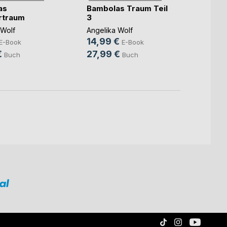
as
Bambolas Traum Teil
Schw
traum
3
Gedic
 Wolf
Angelika Wolf
Angeli
14,99 €
E-Book
E-Book
4,99
€
27,99 €
Buch
Buch
6,99