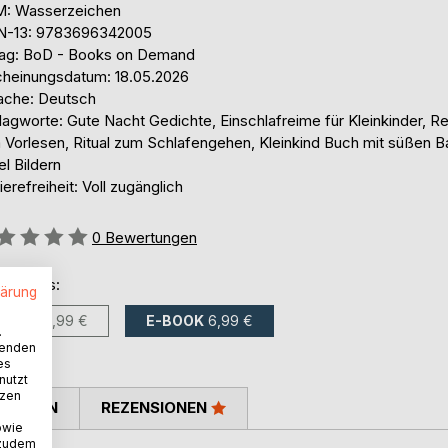
: Wasserzeichen
N-13: 9783696342005
lag: BoD - Books on Demand
cheinungsdatum: 18.05.2026
ache: Deutsch
lagworte: Gute Nacht Gedichte, Einschlafreime für Kleinkinder, R
 Vorlesen, Ritual zum Schlafengehen, Kleinkind Buch mit süßen 
l Bildern
ierefreiheit: Voll zugänglich
ertung::
0
Bewertungen
ltlich als:
lärung
BUCH
12,99 €
E-BOOK
6,99 €
.
wenden
es
nutzt
tzen
TIMMEN
REZENSIONEN
owie
 zudem