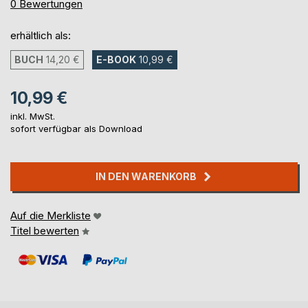
0%
0
Bewertungen
erhältlich als:
BUCH
14,20 €
E-BOOK
10,99 €
10,99 €
inkl. MwSt.
sofort verfügbar als Download
IN DEN WARENKORB
Auf die Merkliste
Titel bewerten