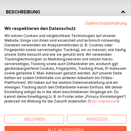
BESCHREIBUNG
Datenschutzerklärung
Ohne es selbst bestimmen zu können, werden die Kinder
Wir respektieren den Datenschutz
dieser Welt in eine vorgeprägte Gesellschaft
Wir nutzen Cookies und vergleichbare Technologien auf unserer
Website. Einige von ihnen sind essenziell und technisch notwendig.
hineingeboren.
Daneben verwenden wir Analysemethoden (z. B. Cookies oder
Fingerprints sowie serverseitiges Tracking), um zu messen, wie häufig
Erst im Reifealter kommt der einzelne Mensch dazu, sich
unsere Seite besucht und wie sie genutzt wird. Wir verwenden
selbst und die Gesellschaft als Ganzes auf den Prüfstand
Trackingtechnologien zu Marketingzwecken und setzen hierzu
serverseitiges Tracking sowie auch Drittanbieter ein, wodurch ggf.
zu stellen.
geräteübergreifend Cookies, Fingerprints, Tracking-Pixel, IP-Adressen
sowie gehashte E-Mail-Adressen genutzt werden. Auf unserer Seite
Was an mir und der Welt ist erhaltenswert und was muss
betten wir zudem Drittinhalte von anderen Anbietern ein (Video-
Plattformen). Wir haben auf die weitere Datenverarbeitung und ein
Veränderung erfahren?
etwaiges Tracking durch den Drittanbieter keinen Einfluss. Mit deiner
Einstellung willigst du in die oben beschriebenen Vorgänge ein. Du
Das Buch reflektiert in knapper und einfach verständlicher
kannst deine Einwilligung (z. B. im Footer unter „Privacy-Einstellungen“)
jederzeit mit Wirkung für die Zukunft widerrufen. (
BoD-Impressum
)
Form die Wechselwirkungen zwischen Politik, Gesellschaft
und Religion.
ABLEHNEN
ANPASSEN
Das Kernstück des Buches bilden jedoch zahlreiche das
Alltagsleben umschreibende Gedichte und Meditationen.
ALLE AKZEPTIEREN