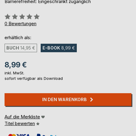
Barrierefreiheit: Eingeschränkt zugänglich
Bewertung::
0%
0
Bewertungen
erhältlich als:
BUCH
14,95 €
E-BOOK
8,99 €
8,99 €
inkl. MwSt.
sofort verfügbar als Download
IN DEN WARENKORB
Auf die Merkliste
Titel bewerten