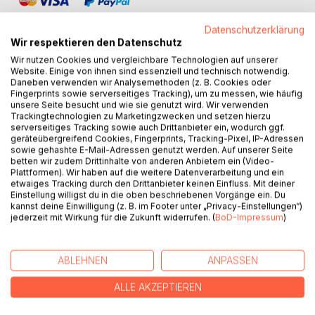
Datenschutzerklärung
Wir respektieren den Datenschutz
Wir nutzen Cookies und vergleichbare Technologien auf unserer
Website. Einige von ihnen sind essenziell und technisch notwendig.
BESCHREIBUNG
Daneben verwenden wir Analysemethoden (z. B. Cookies oder
Fingerprints sowie serverseitiges Tracking), um zu messen, wie häufig
unsere Seite besucht und wie sie genutzt wird. Wir verwenden
Trackingtechnologien zu Marketingzwecken und setzen hierzu
Weltreisen und Langzeitreisen liegen im Trend. Jedes Jahr
serverseitiges Tracking sowie auch Drittanbieter ein, wodurch ggf.
zieht Abenteuerlust Millionen Menschen ins Unbekannte.
geräteübergreifend Cookies, Fingerprints, Tracking-Pixel, IP-Adressen
Immer mehr junge Leute nutzen die Möglichkeit, durch
sowie gehashte E-Mail-Adressen genutzt werden. Auf unserer Seite
betten wir zudem Drittinhalte von anderen Anbietern ein (Video-
kostengünstige Reisemöglichkeiten und Unterkünfte
Plattformen). Wir haben auf die weitere Datenverarbeitung und ein
fremde Länder zu bereisen. Viele gönnen sich eine Auszeit
etwaiges Tracking durch den Drittanbieter keinen Einfluss. Mit deiner
im Job oder während des Studiums, andere überbrücken
Einstellung willigst du in die oben beschriebenen Vorgänge ein. Du
kannst deine Einwilligung (z. B. im Footer unter „Privacy-Einstellungen“)
Wartezeiten an der Universität oder nutzen die Chance, vor
jederzeit mit Wirkung für die Zukunft widerrufen. (
BoD-Impressum
)
Arbeitsbeginn neue Erfahrungen im Ausland zu sammeln.
Damit der Start ins Abenteuer ohne Probleme verläuft,
ABLEHNEN
ANPASSEN
muss einiges durchdacht und beachtet werden. Die
Vorbereitung ist umfangreich aber nicht schwierig.
ALLE AKZEPTIEREN
Das Buch "Weltreise – Handbuch zur Reisevorbereitung"