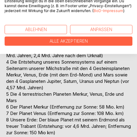
Einstellung willigst du in die oben beschriebenen Vorgänge ein. Du
folgenden Themen:
kannst deine Einwilligung (z. B. im Footer unter „Privacy-Einstellungen“)
1 Die kosmischen Filamente als die größten bekannten
jederzeit mit Wirkung für die Zukunft widerrufen. (
BoD-Impressum
)
Strukturen im Universum
2 Die Lokale Gruppe der Galaxien mit der Andromeda-
Galaxie, "unserer" Milchstraßen-Galaxie, dem
ABLEHNEN
ANPASSEN
Dreiecksnebel und dem benachbarten Galaxienhaufen
ALLE AKZEPTIEREN
3 "Unsere Milchstraße" und die Milchstraßen-Untergruppe
mit mindestens 28 weiteren Galaxien (Entstehung vor 11,4
Mrd. Jahren, 2,4 Mrd. Jahre nach dem Urknall)
4 Die Entstehung unseres Sonnensystems auf einem
Seitenarm unserer Milchstraße mit den 4 Gesteinsplaneten
Merkur, Venus, Erde (mit dem Erd-Mond) und Mars sowie
den 4 Gasplaneten Jupiter, Saturn, Uranus und Neptun (vor
4,57 Mrd. Jahren)
5 Die 4 terrestrischen Planeten Merkur, Venus, Erde und
Mars
6 Der Planet Merkur (Entfernung zur Sonne: 58 Mio. km)
7 Der Planet Venus (Entfernung zur Sonne: 108 Mio. km)
8 Unsere Erde: Der blaue Planet mit seinem Erdmond als
treuer Trabant (Entstehung: vor 4,6 Mrd. Jahren; Entfernung
zur Sonne: 150 Mio km)