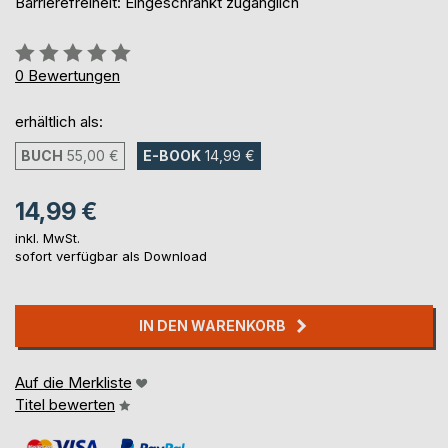
Barrierefreiheit: Eingeschränkt zugänglich
Bewertung::
0%
0
Bewertungen
erhältlich als:
BUCH
55,00 €
E-BOOK
14,99 €
14,99 €
inkl. MwSt.
sofort verfügbar als Download
IN DEN WARENKORB
Auf die Merkliste
Titel bewerten