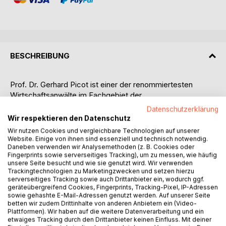
BESCHREIBUNG
Prof. Dr. Gerhard Picot ist einer der renommiertesten
Wirtschaftsanwälte im Fachgebiet der
Unternehmenskäufe, Fusionen und Börsengänge (Mergers
Datenschutzerklärung
& Acquisitions - M&A) (www.picot.de). Seine Freizeit
Wir respektieren den Datenschutz
widmet er seinem Faible, der Philosophie, sowie der Welt-
Wir nutzen Cookies und vergleichbare Technologien auf unserer
und Rechtsgeschichte. Im Grunde ist sein Ziel ganz
Website. Einige von ihnen sind essenziell und technisch notwendig.
Daneben verwenden wir Analysemethoden (z. B. Cookies oder
einfach: Es geht ihm um das Verständnis des Universums
Fingerprints sowie serverseitiges Tracking), um zu messen, wie häufig
und der Menschheit vom Urknall bis zu unserer heutigen, im
unsere Seite besucht und wie sie genutzt wird. Wir verwenden
Umbruch befindlichen Welt (www.weltgeschichte.de).
Trackingtechnologien zu Marketingzwecken und setzen hierzu
serverseitiges Tracking sowie auch Drittanbieter ein, wodurch ggf.
geräteübergreifend Cookies, Fingerprints, Tracking-Pixel, IP-Adressen
Bücher über die Weltgeschichte gibt es viele. Aber diese
sowie gehashte E-Mail-Adressen genutzt werden. Auf unserer Seite
WELTGESCHICHTE ist anders. In diesem chronologischen
betten wir zudem Drittinhalte von anderen Anbietern ein (Video-
Portrait beschreibt der Autor in einzigartiger Weise die
Plattformen). Wir haben auf die weitere Datenverarbeitung und ein
etwaiges Tracking durch den Drittanbieter keinen Einfluss. Mit deiner
Entstehung und Erforschung unseres Universums mit den