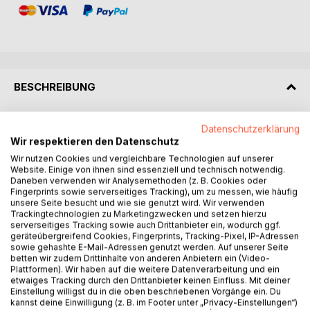
BESCHREIBUNG
Jürg Hansen erzählt über seine Zeit als Entwicklungshelfer
Datenschutzerklärung
und wirft einen Blick in den Spiegel seiner Erlebnisse in
Wir respektieren den Datenschutz
Übersee. Er war viele Jahre in Asien und Afrika tätig und
Wir nutzen Cookies und vergleichbare Technologien auf unserer
spiegelt diese Arbeit mit seinen Ansichten über Fragen, die
Website. Einige von ihnen sind essenziell und technisch notwendig.
Daneben verwenden wir Analysemethoden (z. B. Cookies oder
uns alle betreffen, wie Krieg und Frieden.
Fingerprints sowie serverseitiges Tracking), um zu messen, wie häufig
Mit ihm reiste seine Idee über eine wirksamere
unsere Seite besucht und wie sie genutzt wird. Wir verwenden
Zusammenarbeit von Insel zu Insel. Eine Reise über die
Trackingtechnologien zu Marketingzwecken und setzen hierzu
serverseitiges Tracking sowie auch Drittanbieter ein, wodurch ggf.
Umwege von der Äußeren zur Inneren Welt auf der Suche
geräteübergreifend Cookies, Fingerprints, Tracking-Pixel, IP-Adressen
nach Harmonie in seinem Alltag. Mal amüsant, mal
sowie gehashte E-Mail-Adressen genutzt werden. Auf unserer Seite
nachdenklich berichtet er über Höhen und Tiefen seines
betten wir zudem Drittinhalte von anderen Anbietern ein (Video-
Plattformen). Wir haben auf die weitere Datenverarbeitung und ein
Lebens und wie seine Vorstellungen einer harmonischen
etwaiges Tracking durch den Drittanbieter keinen Einfluss. Mit deiner
Entwicklung auf verschiedene Wirklichkeiten prallten. Eine
Einstellung willigst du in die oben beschriebenen Vorgänge ein. Du
Reise zwischen Vergangenheit und Zukunft sowie Aufbruch
kannst deine Einwilligung (z. B. im Footer unter „Privacy-Einstellungen“)