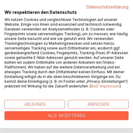
Datenschutzerklärung
Wir respektieren den Datenschutz
BESCHREIBUNG
Wir nutzen Cookies und vergleichbare Technologien auf unserer
Website. Einige von ihnen sind essenziell und technisch notwendig.
Daneben verwenden wir Analysemethoden (z. B. Cookies oder
- Coole Geschenkidee für deine Lehrerin
Fingerprints sowie serverseitiges Tracking), um zu messen, wie häufig
unsere Seite besucht und wie sie genutzt wird. Wir verwenden
- Persönlicher Begleiter, verwendbar u.a. als Notizbuch,
Trackingtechnologien zu Marketingzwecken und setzen hierzu
Notizheft, Einschreibbuch, Tagebuch oder Anti-Stress
serverseitiges Tracking sowie auch Drittanbieter ein, wodurch ggf.
Schreibbuch.
geräteübergreifend Cookies, Fingerprints, Tracking-Pixel, IP-Adressen
- Perfekter Ort zum Festhalten von Geistesblitzen,
sowie gehashte E-Mail-Adressen genutzt werden. Auf unserer Seite
betten wir zudem Drittinhalte von anderen Anbietern ein (Video-
Erlebnissen, Plänen, kreativen Ideen, Gedanken, ToDo-
Plattformen). Wir haben auf die weitere Datenverarbeitung und ein
Listen, u.v.m., einfach für alles was man nicht vergessen
etwaiges Tracking durch den Drittanbieter keinen Einfluss. Mit deiner
will!
Einstellung willigst du in die oben beschriebenen Vorgänge ein. Du
kannst deine Einwilligung (z. B. im Footer unter „Privacy-Einstellungen“)
- Im praktischen Pocketformat, liniert und mit glänzendem
jederzeit mit Wirkung für die Zukunft widerrufen. (
BoD-Impressum
)
Cover.
- Super Geschenkidee, so vielseitig wie Du!
- Mit einem schönen Cover, so bunt wie das Leben.
ABLEHNEN
ANPASSEN
ALLE AKZEPTIEREN
AUTOR/IN