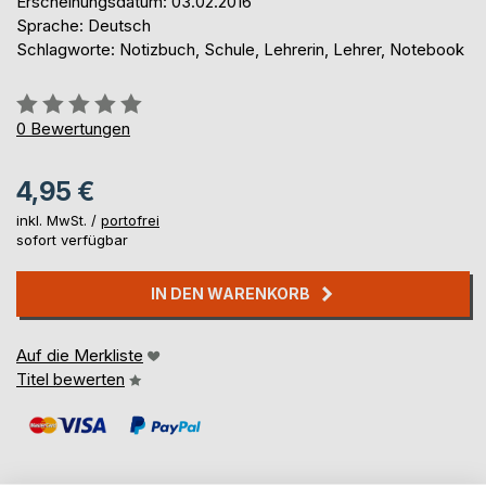
Erscheinungsdatum: 03.02.2016
Sprache: Deutsch
Schlagworte: Notizbuch, Schule, Lehrerin, Lehrer, Notebook
Bewertung::
0%
0
Bewertungen
4,95 €
inkl. MwSt. /
portofrei
sofort verfügbar
IN DEN WARENKORB
Auf die Merkliste
Titel bewerten