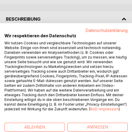
BESCHREIBUNG
Datenschutzerklärung
Der Autor nimmt die vielen Ängste und Unsicherheiten,
Wir respektieren den Datenschutz
Inkompetenzen und
Wir nutzen Cookies und vergleichbare Technologien auf unserer
Lügen aufs Korn, die ihm in den letzten Wochen beim
Website. Einige von ihnen sind essenziell und technisch notwendig.
Daneben verwenden wir Analysemethoden (z. B. Cookies oder
Thema Corona
Fingerprints sowie serverseitiges Tracking), um zu messen, wie häufig
aufgefallen sind. Das Buch provoziert, reizt bewusst zum
unsere Seite besucht und wie sie genutzt wird. Wir verwenden
Widerspruch -
Trackingtechnologien zu Marketingzwecken und setzen hierzu
serverseitiges Tracking sowie auch Drittanbieter ein, wodurch ggf.
setzt aber auch Impulse für mehr Mut und gründlicheres
geräteübergreifend Cookies, Fingerprints, Tracking-Pixel, IP-Adressen
Nachdenken.
sowie gehashte E-Mail-Adressen genutzt werden. Auf unserer Seite
betten wir zudem Drittinhalte von anderen Anbietern ein (Video-
Plattformen). Wir haben auf die weitere Datenverarbeitung und ein
Venedig zur Coronazeit
etwaiges Tracking durch den Drittanbieter keinen Einfluss. Mit deiner
Einstellung willigst du in die oben beschriebenen Vorgänge ein. Du
Komm in die Gondel
kannst deine Einwilligung (z. B. im Footer unter „Privacy-Einstellungen“)
jederzeit mit Wirkung für die Zukunft widerrufen. (
BoD-Impressum
)
Mein Liebling sage nicht nein
eins kann ich Dir jetzt schon Versprechen
wir werden die einzigen sein
ABLEHNEN
ANPASSEN