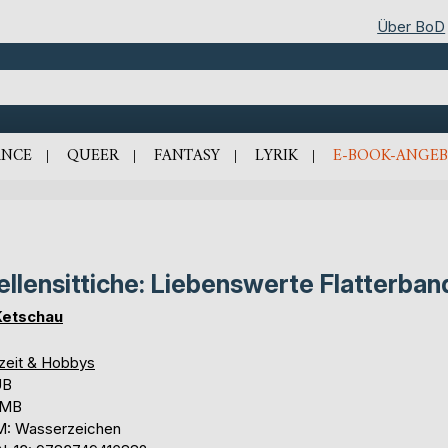
Über BoD
NCE
QUEER
FANTASY
LYRIK
E-BOOK-ANGEB
llensittiche: Liebenswerte Flatterban
Ketschau
izeit & Hobbys
UB
2 MB
: Wasserzeichen