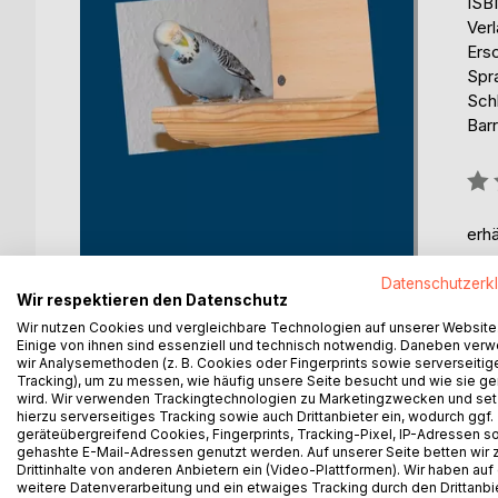
ISB
Ver
Ers
Spr
Schl
Barr
Bew
0%
erhä
Datenschutzerk
Wir respektieren den Datenschutz
Wir nutzen Cookies und vergleichbare Technologien auf unserer Website
Einige von ihnen sind essenziell und technisch notwendig. Daneben ver
wir Analysemethoden (z. B. Cookies oder Fingerprints sowie serverseitig
Tracking), um zu messen, wie häufig unsere Seite besucht und wie sie ge
BESCHREIBUNG
AUTOR/IN
PRESSES
wird. Wir verwenden Trackingtechnologien zu Marketingzwecken und se
hierzu serverseitiges Tracking sowie auch Drittanbieter ein, wodurch ggf.
geräteübergreifend Cookies, Fingerprints, Tracking-Pixel, IP-Adressen s
Wellensittiche sind gesellige, muntere Hausgenosse
gehashte E-Mail-Adressen genutzt werden. Auf unserer Seite betten wir
Drittinhalte von anderen Anbietern ein (Video-Plattformen). Wir haben auf
Herkunft, gibt Tips zu Haltung, Ernährung und Ans
weitere Datenverarbeitung und ein etwaiges Tracking durch den Drittanbi
Genetik, Beschäftigung und Gesundheit. Um Wellens