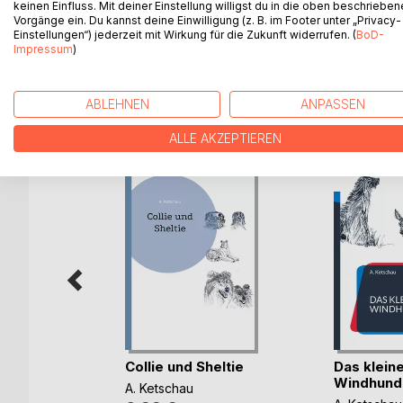
keinen Einfluss. Mit deiner Einstellung willigst du in die oben beschriebe
natürliche Lebensweise notwendig. Dieses Buch geh
Vorgänge ein. Du kannst deine Einwilligung (z. B. im Footer unter „Privacy-
Einstellungen“) jederzeit mit Wirkung für die Zukunft widerrufen. (
BoD-
und soll dem Halter von Wellensittichen immer eine
Impressum
)
ABLEHNEN
ANPASSEN
WEITERE TITEL BEI
Bo
ALLE AKZEPTIEREN
Buch vom
Collie und Sheltie
Das klein
wak(...)
Windhund
A. Ketschau