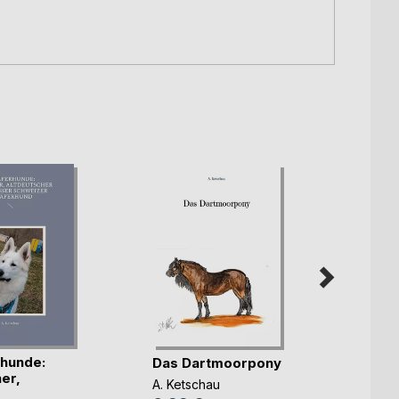
hunde:
Das Dartmoorpony
Weiße
er,
Schäf
A. Ketschau
c(...)
(...)