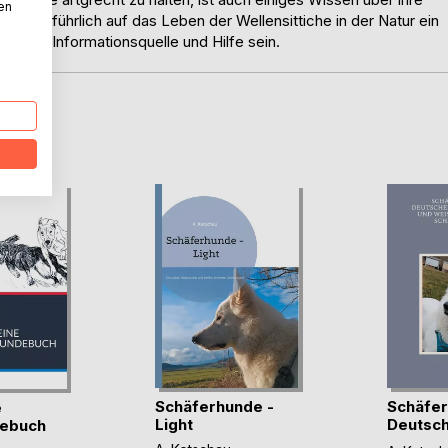
nen
t ausführlich auf das Leben der Wellensittiche in der Natur ein
 kleine Informationsquelle und Hilfe sein.
D
Schäferhunde -
Schäfer
e
Light
Deutsch
ebuch
Altdeuts