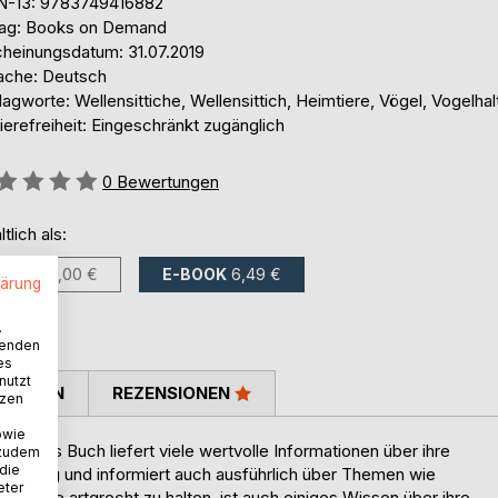
N-13: 9783749416882
lag: Books on Demand
cheinungsdatum: 31.07.2019
ache: Deutsch
agworte: Wellensittiche, Wellensittich, Heimtiere, Vögel, Vogelha
ierefreiheit: Eingeschränkt zugänglich
ertung::
0
Bewertungen
ltlich als:
BUCH
15,00 €
E-BOOK
6,49 €
lärung
.
wenden
es
nutzt
TIMMEN
REZENSIONEN
tzen
owie
n. Das Buch liefert viele wertvolle Informationen über ihre
 zudem
 die
chaffung und informiert auch ausführlich über Themen wie
eter
ittiche artgrecht zu halten, ist auch einiges Wissen über ihre